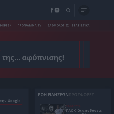
ΦΟΡΕΣ*
ΠΡΟΓΡΑΜΜΑ TV
ΒΑΘΜΟΛΟΓΙΕΣ - ΣΤΑΤΙΣΤΙΚΑ
6
 της… αφύπνισης!
ΡΟΗ ΕΙΔΗΣΕΩΝ
ΠΡΟΣΦΟΡΕΣ
στην Google
07/08/2026
ΠΑΟΚ: Οι αποδόσεις