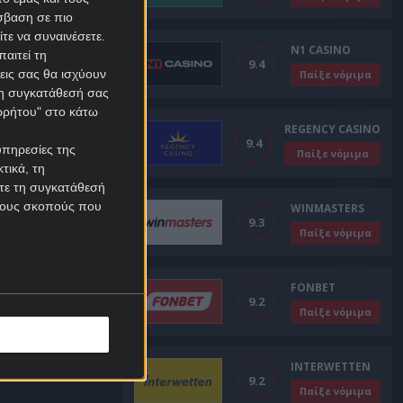
σβαση σε πιο
τε να συναινέσετε.
N1 CASINO
αιτεί τη
9.4
εις σας θα ισχύουν
Παίξε νόμιμα
 τη συγκατάθεσή σας
ορρήτου" στο κάτω
REGENCY CASINO
9.4
υπηρεσίες της
Παίξε νόμιμα
τικά, τη
ίτε τη συγκατάθεσή
 τους σκοπούς που
WINMASTERS
9.3
Παίξε νόμιμα
FONBET
9.2
Παίξε νόμιμα
INTERWETTEN
9.2
Παίξε νόμιμα