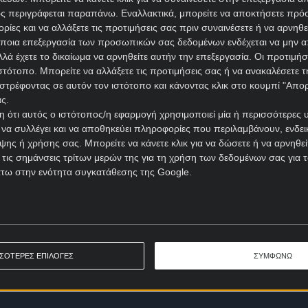
ς περιγράφεται παραπάνω. Εναλλακτικά, μπορείτε να αποκτήσετε πρό
ίες και να αλλάξετε τις προτιμήσεις σας πριν συναινέσετε ή να αρνηθεί
ποια επεξεργασία των προσωπικών σας δεδομένων ενδέχεται να μην απ
ΓΝΩΣΤΙΚΑ
λά έχετε το δικαίωμα να αρνηθείτε αυτήν την επεξεργασία. Οι προτιμήσ
ιστότοπο. Μπορείτε να αλλάξετε τις προτιμήσεις σας ή να ανακαλέσετε
στρέφοντας σε αυτόν τον ιστότοπο και κάνοντας κλικ στο κουμπί "Απ
ς.
Ώρα έναρξης: 19:00
Μουντιάλ 2026
 ότι αυτός ο ιστότοπος/η εφαρμογή χρησιμοποιεί μία ή περισσότερες 
ΕΚΤΙΜΗΣΗ: Over 2,5
ι να συλλέγει και να αποθηκεύει πληροφορίες που περιλαμβάνουν, ενδεικ
Απόδοση: 2.05
ης ή χρήσης σας. Μπορείτε να κάνετε κλικ για να δώσετε ή να αρνηθε
Παίξε νόμιμα
 τις σημάνσεις τρίτων μερών της για τη χρήση των δεδομένων σας για
άτω στην ενότητα συγκατάθεσης της Google.
ΣΣΟΤΕΡΕΣ ΕΠΙΛΟΓΕΣ
ΣΥΜΦΩΝΩ