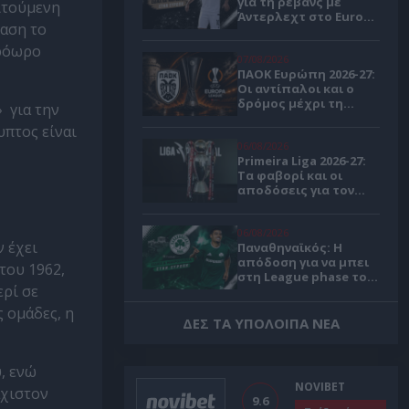
για τη ρεβάνς με
αιτούμενη
Άντερλεχτ στο Europa
ταση το
League
πρόωρο
07/08/2026
ΠΑΟΚ Ευρώπη 2026-27:
Οι αντίπαλοι και ο
δρόμος μέχρι τη
» για την
League Phase
υπτος είναι
06/08/2026
Primeira Liga 2026-27:
Τα φαβορί και οι
αποδόσεις για τον
πρωταθλητή
Πορτογαλίας 🏆
06/08/2026
ν έχει
Παναθηναϊκός: Η
απόδοση για να μπει
του 1962,
στη League phase του
ερί σε
Κόνφερενς Λιγκ 🍀
 ομάδες, η
06/08/2026
ΔΕΣ ΤΑ ΥΠΟΛΟΙΠΑ ΝΕΑ
Παναθηναϊκός
Ευρώπη 2026-27: Οι
πιθανοί αντίπαλοι και
, ενώ
το απαιτητικό
NOVIBET
άχιστον
πρόγραμμα
9.6