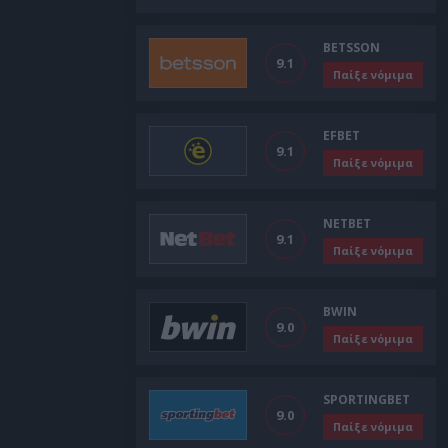
BETSSON
9.1
Παίξε νόμιμα
EFBET
9.1
Παίξε νόμιμα
NETBET
9.1
Παίξε νόμιμα
BWIN
9.0
Παίξε νόμιμα
SPORTINGBET
9.0
Παίξε νόμιμα