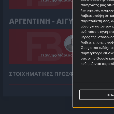
συνεργάτες μας όπω
λεπτομερείς πληροφορ
Λάβετε υπόψη ότι κά
ΑΡΓΕΝΤΙΝΗ - ΑΙΓΥΠΤΟΣ ΠΡΟ
συγκατάθεσή σας, αλ
μόνο για αυτόν τον 
ανά πάσα στιγμή επι
μέρος της ιστοσελίδα
Λάβετε επίσης υπόψη
Google και ενδέχετα
συμπεριφορά επίσκεψ
Γιάννης-Μάριος Παπαδόπουλος
σας στην Google και
καθορίζονται παρακ
ΣΤΟΙΧΗΜΑΤΙΚΕΣ ΠΡΟΣΦΟΡΕΣ *
ΠΕΡΙ