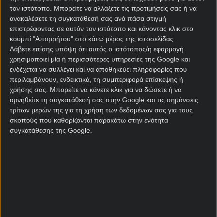
τον ιστότοπο. Μπορείτε να αλλάξετε τις προτιμήσεις σας ή να
ανακαλέσετε τη συγκατάθεσή σας ανά πάσα στιγμή
Να προκριθεί από τον Όμιλο
1.02
επιστρέφοντας σε αυτόν τον ιστότοπο και κάνοντας κλικ στο
κουμπί "Απορρήτου" στο κάτω μέρος της ιστοσελίδας.
Λάβετε επίσης υπόψη ότι αυτός ο ιστότοπος/η εφαρμογή
Να νικήσει τον Όμιλο
1.33
χρησιμοποιεί μία ή περισσότερες υπηρεσίες της Google και
ενδέχεται να συλλέγει και να αποθηκεύει πληροφορίες που
περιλαμβάνουν, ενδεικτικά, τη συμπεριφορά επίσκεψης ή
Να φτάσει στους 16
1.40
χρήσης σας. Μπορείτε να κάνετε κλικ για να δώσετε ή να
αρνηθείτε τη συγκατάθεσή σας στην Google και τις σημάνσεις
τρίτων μερών της για τη χρήση των δεδομένων σας για τους
Να φτάσει στα Προημιτελικά
2.00
σκοπούς που καθορίζονται παρακάτω στην ενότητα
συγκατάθεσης της Google.
Να φτάσει στα Ημιτελικά
3.25
Να φτάσει στον Τελικό
5.00
Κατάκτηση Μουντιάλ
9.00