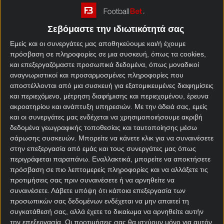
Πρώτη θέση στον
Πώς προκρίθηκε στο
προκριματικό όμιλο (Νότια
Μουντιάλ 2026
Αμερική)
Σεβόμαστε την ιδιωτικότητά σας
Εμείς και οι συνεργάτες μας αποθηκεύουμε και/ή έχουμε
10ος – Αλγερία, Αυστρία,
Όμιλος – Αντίπαλοι
πρόσβαση σε πληροφορίες σε μια συσκευή, όπως τα cookies,
Ιορδανία
και επεξεργαζόμαστε προσωπικά δεδομένα, όπως μοναδικοί
αναγνωριστικοί και προσαρμοσμένες πληροφορίες που
3 κατακτήσεις (1978, 1986,
Καλύτερη παρουσία
αποστέλλονται από μια συσκευή για εξατομικευμένες διαφημίσεις
2022)
και περιεχόμενο, μέτρηση διαφήμισης και περιεχομένου, έρευνα
ακροατηρίου και ανάπτυξη υπηρεσιών.
Με την άδειά σας, εμείς
και οι συνεργάτες μας ενδέχεται να χρησιμοποιήσουμε ακριβή
δεδομένα γεωγραφικής τοποθεσίας και ταυτοποίησης μέσω
σάρωσης συσκευών. Μπορείτε να κάνετε κλικ για να συναινέσετε
στην επεξεργασία από εμάς και τους συνεργάτες μας όπως
Αποδόσεις
περιγράφεται παραπάνω. Εναλλακτικά, μπορείτε να αποκτήσετε
πρόσβαση σε πιο λεπτομερείς πληροφορίες και να αλλάξετε τις
Αργεντινή Μακροχρόνια
προτιμήσεις σας πριν συναινέσετε ή να αρνηθείτε να
συναινέσετε.
Λάβετε υπόψη ότι κάποια επεξεργασία των
στοιχήματα Μουντιάλ 2026
προσωπικών σας δεδομένων ενδέχεται να μην απαιτεί τη
συγκατάθεσή σας, αλλά έχετε το δικαίωμα να αρνηθείτε αυτήν
Αγορά
Απόδοση
την επεξεργασία. Οι προτιμήσεις σας θα ισχύουν μόνο για αυτόν