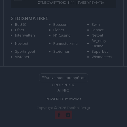
ΣΥΜΒΟΥΛΕΥΤΙΚΗΣ: 1114 | ΠΑΙΞΕ ΥΠΕΥΘΥΝΑ
ΣΤΟΙΧΗΜΑΤΙΚΕΣ
Bet365
Betsson
Bwin
Efbet
Elabet
Fonbet
Interwetten
N1 Casino
Netbet
Regency
Novibet
Pamestoixima
Casino
Sportingbet
Stoiximan
Superbet
Vistabet
Winmasters
Διαχείριση απορρήτου
ΟΡΟΙ ΧΡΗΣΗΣ
AI INFO
POWERED BY
nxcode
Copyright © 2026 FootballBet.gr