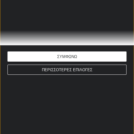
Νικολάς
31/8/1992
Λυών
Ταλιαφίκο
Φακούντο Μεδίνα
28/5/1999
Μαρσέιγ
ΜΕΣΟΙ
ΣΥΜΦΩΝΩ
Βαλεντίν Μπάρκο
23/6/2004
Στρασβούργο
ΠΕΡΙΣΣΟΤΕΡΕΣ ΕΠΙΛΟΓΕΣ
Λεάντρο Παρέδες
29/6/1994
Μπόκα Τζούνιορς
Ροντρίγκο Ντε
24/5/1994
Ίντερ Μαϊάμι
Πολ
Τζιοβάνι Λο Σέλσο
9/4/1996
Μπέτις
Νίκο Πας
8/9/2004
Κόμο