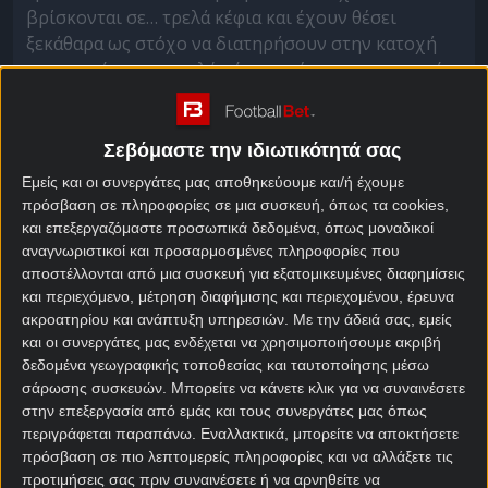
βρίσκονται σε… τρελά κέφια και έχουν θέσει
ξεκάθαρα ως στόχο να διατηρήσουν στην κατοχή
τους αυτό που με πολύ κόπο κατέκτησαν πριν από
τριάμισι χρόνια στα γήπεδα του Κατάρ. Για να τα
καταφέρει, όμως, η Αργεντινή θα πρέπει να
ξεπεράσει το εμπόδιο του Πράσινου Ακρωτηρίου,
Σεβόμαστε την ιδιωτικότητά σας
την ομάδας που έχει κάνει έως τώρα την πολύ
Εμείς και οι συνεργάτες μας αποθηκεύουμε και/ή έχουμε
μεγάλη έκπληξη στο τουρνουά.
πρόσβαση σε πληροφορίες σε μια συσκευή, όπως τα cookies,
και επεξεργαζόμαστε προσωπικά δεδομένα, όπως μοναδικοί
αναγνωριστικοί και προσαρμοσμένες πληροφορίες που
Αργεντινή – Πράσινο
αποστέλλονται από μια συσκευή για εξατομικευμένες διαφημίσεις
Ακρωτήρι στοίχημα
και περιεχόμενο, μέτρηση διαφήμισης και περιεχομένου, έρευνα
ακροατηρίου και ανάπτυξη υπηρεσιών.
Με την άδειά σας, εμείς
και οι συνεργάτες μας ενδέχεται να χρησιμοποιήσουμε ακριβή
Η
Αργεντινή
έκανε το «3 στα 3» στον όμιλο και
δεδομένα γεωγραφικής τοποθεσίας και ταυτοποίησης μέσω
μάλιστα συνέχισε τις εξαιρετικές εμφανίσεις της
σάρωσης συσκευών. Μπορείτε να κάνετε κλικ για να συναινέσετε
στον ανασταλτικό τομέα, καθώς στα δέκα τελευταία
στην επεξεργασία από εμάς και τους συνεργάτες μας όπως
παιχνίδια της έχει πλέον δεχθεί μόλις δύο γκολ! Η
περιγράφεται παραπάνω. Εναλλακτικά, μπορείτε να αποκτήσετε
ομάδα του Λιονέλ Σκαλόνι έγινε μόλις η τρίτη
πρόσβαση σε πιο λεπτομερείς πληροφορίες και να αλλάξετε τις
πρωταθλήτρια ομάδα που προκρίθηκε στη φάση
προτιμήσεις σας πριν συναινέσετε ή να αρνηθείτε να