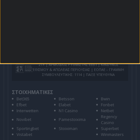
Για όλες τις
Προσφορές
: *Ισχύουν όροι και
προϋποθέσεις
21+ | ΑΡΜΟΔΙΟΣ ΡΥΘΜΙΣΤΗΣ ΕΕΕΠ | ΚΙΝΔΥΝΟΣ
ΕΘΙΣΜΟΥ & ΑΠΩΛΕΙΑΣ ΠΕΡΙΟΥΣΙΑΣ | ΕΟΠΑΕ – ΓΡΑΜΜΗ
ΣΥΜΒΟΥΛΕΥΤΙΚΗΣ: 1114 | ΠΑΙΞΕ ΥΠΕΥΘΥΝΑ
ΣΤΟΙΧΗΜΑΤΙΚΕΣ
Bet365
Betsson
Bwin
Efbet
Elabet
Fonbet
Interwetten
N1 Casino
Netbet
Regency
Novibet
Pamestoixima
Casino
Sportingbet
Stoiximan
Superbet
Vistabet
Winmasters