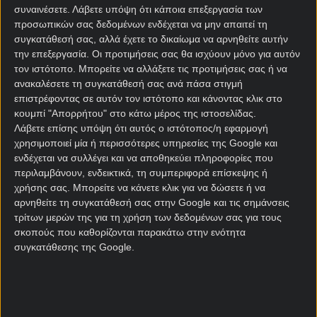
των νοκ άουτ του Παγκοσμίου Κυπέλλου αυτόν τον
συναινέσετε.
Λάβετε υπόψη ότι κάποια επεξεργασία των
προσωπικών σας δεδομένων ενδέχεται να μην απαιτεί τη
αιώνα και στοχεύει ψηλά, δεδομένου ότι καμία από
συγκατάθεσή σας, αλλά έχετε το δικαίωμα να αρνηθείτε αυτήν
τις δέκα κορυφαίες ομάδες της παγκόσμιας
την επεξεργασία. Οι προτιμήσεις σας θα ισχύουν μόνο για αυτόν
κατάταξης δεν θα βρεθεί απέναντί της μέχρι τον
τον ιστότοπο. Μπορείτε να αλλάξετε τις προτιμήσεις σας ή να
ημιτελικό.
ανακαλέσετε τη συγκατάθεσή σας ανά πάσα στιγμή
επιστρέφοντας σε αυτόν τον ιστότοπο και κάνοντας κλικ στο
Θα πρέπει να σημειωθεί πως επτά από τους
κουμπί "Απορρήτου" στο κάτω μέρος της ιστοσελίδας.
τελευταίους 13 αγώνες της Αργεντινής στη φάση
Λάβετε επίσης υπόψη ότι αυτός ο ιστότοπος/η εφαρμογή
των νοκ άουτ του Παγκοσμίου Κυπέλλου
χρησιμοποιεί μία ή περισσότερες υπηρεσίες της Google και
οδηγήθηκαν στην παράταση, ενώ καμία ομάδα δεν
ενδέχεται να συλλέγει και να αποθηκεύει πληροφορίες που
έχει περάσει σε περισσότερους αγώνες που
περιλαμβάνουν, ενδεικτικά, τη συμπεριφορά επίσκεψης ή
χρήσης σας. Μπορείτε να κάνετε κλικ για να δώσετε ή να
οδηγήθηκαν στο επιπρόσθετο 30άλεπτο, από τους
αρνηθείτε τη συγκατάθεσή σας στην Google και τις σημάνσεις
11 της Αργεντινής στην ιστορία του Παγκοσμίου
τρίτων μερών της για τη χρήση των δεδομένων σας για τους
Κυπέλλου! Σε πέντε από τα επτά τελευταία παιχνίδια
σκοπούς που καθορίζονται παρακάτω στην ενότητα
της Αργεντινής σημειώθηκαν πάνω από 2,5 γκολ.
συγκατάθεσης της Google.
Το
Πράσινο Ακρωτήριο
αποτελεί αναμφισβήτητα
την έκπληξη του Μουντιάλ μέχρι στιγμής, καθώς η
αήττητη πρόκρισή από έναν όμιλο στον οποίο