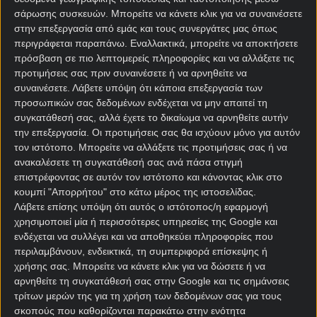
χάρη επί της ουσίας στην… απίθανη ισοπαλία με την
σάρωσης συσκευών. Μπορείτε να κάνετε κλικ για να συναινέσετε
στην επεξεργασία από εμάς και τους συνεργάτες μας όπως
Αλγερία, όπου το 2-2 έγινε 2-3 στο 90’+3’ και 3-3 στο
περιγράφεται παραπάνω. Εναλλακτικά, μπορείτε να αποκτήσετε
90’+6’.
πρόσβαση σε πιο λεπτομερείς πληροφορίες και να αλλάξετε τις
προτιμήσεις σας πριν συναινέσετε ή να αρνηθείτε να
Ξεκάθαρο φαβορί στις
στοιχηματικές εταιρίες
οι
συναινέσετε.
Λάβετε υπόψη ότι κάποια επεξεργασία των
Φούριας Ρόχας, ο Λαμίν Γιαμάλ δηλώνει ότι έχει
προσωπικών σας δεδομένων ενδέχεται να μην απαιτεί τη
μεγάλο κίνητρο για τα νοκ άουτ, πατάει καλύτερα
συγκατάθεσή σας, αλλά έχετε το δικαίωμα να αρνηθείτε αυτήν
πλέον μετά τον τραυματισμό του και θα τον
την επεξεργασία. Οι προτιμήσεις σας θα ισχύουν μόνο για αυτόν
στηρίξουμε ως anytime σκόρερ στο Ισπανία –
τον ιστότοπο. Μπορείτε να αλλάξετε τις προτιμήσεις σας ή να
Αυστρία.
ανακαλέσετε τη συγκατάθεσή σας ανά πάσα στιγμή
επιστρέφοντας σε αυτόν τον ιστότοπο και κάνοντας κλικ στο
κουμπί "Απορρήτου" στο κάτω μέρος της ιστοσελίδας.
Πορτογαλία – Κροατία
Λάβετε επίσης υπόψη ότι αυτός ο ιστότοπος/η εφαρμογή
Προγνωστικά
χρησιμοποιεί μία ή περισσότερες υπηρεσίες της Google και
ενδέχεται να συλλέγει και να αποθηκεύει πληροφορίες που
περιλαμβάνουν, ενδεικτικά, τη συμπεριφορά επίσκεψης ή
Στην συμπλήρωση ενός έτους από τον τραγικό
χρήσης σας. Μπορείτε να κάνετε κλικ για να δώσετε ή να
χαμό του Ντιόγκο Ζότα, η
Πορτογαλία
θα
αρνηθείτε τη συγκατάθεσή σας στην Google και τις σημάνσεις
διεκδικήσει την είσοδό της στους «16» του
τρίτων μερών της για τη χρήση των δεδομένων σας για τους
Παγκοσμίου Κυπέλλου, ούσα όμως υποχρεωμένη να
σκοπούς που καθορίζονται παρακάτω στην ενότητα