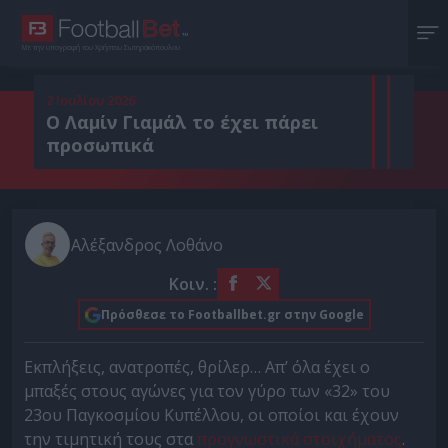
Με την υπογραφή του Χρήστου Σωτηρακόπουλου
2 Ιουλίου 2026
Ο Λαμίν Γιαμάλ το έχει πάρει
προσωπικά
Αλέξανδρος Λοθάνο
Κοιν. :
Πρόσθεσε το Footballbet.gr στην Google
Εκπλήξεις, ανατροπές, θρίλερ… Απ’ όλα έχει ο
μπαξές στους αγώνες για τον γύρο των «32» του
23ου Παγκοσμίου Κυπέλλου, οι οποίοι και έχουν
την τιμητική τους στα
προγνωστικά στοιχήματος
.