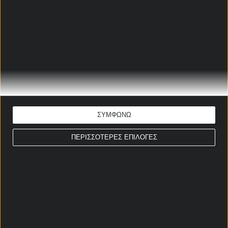
ΠΡΟΓΝΩΣΤΙΚΑ
Αλέξανδρος Λοθάνο
Ώρα έναρξης: 22:00
Μουντιάλ 2026
ΕΚΤΙΜΗΣΗ: Λ. Γιαμάλ (Ισπανία) να σκοράρει
Απόδοση: 2.45
Παίξε νόμιμα
ΣΥΜΦΩΝΩ
ΠΟΡΤΟΓΑΛΙΑ - ΚΡΟΑΤΙΑ
ΠΕΡΙΣΣΟΤΕΡΕΣ ΕΠΙΛΟΓΕΣ
ΠΡΟΓΝΩΣΤΙΚΑ
Αλέξανδρος Λοθάνο
Ώρα έναρξης: 02:00
Μουντιάλ 2026
ΕΚΤΙΜΗΣΗ: G/G & Under 4,5