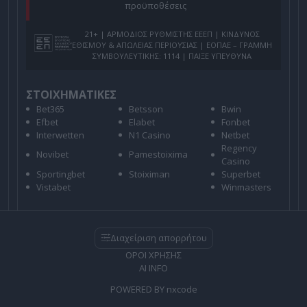
προϋποθέσεις
21+ | ΑΡΜΟΔΙΟΣ ΡΥΘΜΙΣΤΗΣ ΕΕΕΠ | ΚΙΝΔΥΝΟΣ
ΕΘΙΣΜΟΥ & ΑΠΩΛΕΙΑΣ ΠΕΡΙΟΥΣΙΑΣ | ΕΟΠΑΕ – ΓΡΑΜΜΗ
ΣΥΜΒΟΥΛΕΥΤΙΚΗΣ: 1114 | ΠΑΙΞΕ ΥΠΕΥΘΥΝΑ
ΣΤΟΙΧΗΜΑΤΙΚΕΣ
Bet365
Betsson
Bwin
Efbet
Elabet
Fonbet
Interwetten
N1 Casino
Netbet
Regency
Novibet
Pamestoixima
Casino
Sportingbet
Stoiximan
Superbet
Vistabet
Winmasters
Διαχείριση απορρήτου
ΟΡΟΙ ΧΡΗΣΗΣ
AI INFO
POWERED BY
nxcode