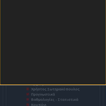
Top Scorers
Περισσότερες Κάρτες
Αρχική Σελίδα
Χρήστος Σωτηρακόπουλος
Προγνωστικά
Βαθμολογίες - Στατιστικά
Κουπόνι