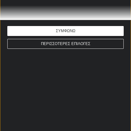
Φίλιπ Λίνχαρτ
11/7/1996
Φράιμπουργκ
Φίλιπ Μουένε
29/1/1994
Μάιντζ
ΣΥΜΦΩΝΩ
ΜΕΣΟΙ
ΠΕΡΙΣΣΟΤΕΡΕΣ ΕΠΙΛΟΓΕΣ
Αλεξάντερ Πρας
26/5/2001
Χόφενχαϊμ
Αλεσάντρο Σεπφ
7/2/1994
Βόλφσμπεργκερ
Κάρνεϊ
20/10/2003
Ντόρτμουντ
Τσουκουεμέκα
Κρίστοφ
1/8/1999
Λειψία
Μπαουμγκάρτνερ
Μαρσέλ
17/3/1994
Ντόρτμουντ
Σάμπιτσερ