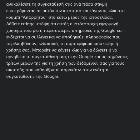
ανακαλέσετε τη συγκατάθεσή σας ανά πάσα στιγμή
Να προκριθεί από τον Όμιλο
1.16
επιστρέφοντας σε αυτόν τον ιστότοπο και κάνοντας κλικ στο
κουμπί "Απορρήτου" στο κάτω μέρος της ιστοσελίδας.
Λάβετε επίσης υπόψη ότι αυτός ο ιστότοπος/η εφαρμογή
Να νικήσει τον Όμιλο
5.50
χρησιμοποιεί μία ή περισσότερες υπηρεσίες της Google και
ενδέχεται να συλλέγει και να αποθηκεύει πληροφορίες που
περιλαμβάνουν, ενδεικτικά, τη συμπεριφορά επίσκεψης ή
Να φτάσει στους 16
3.50
χρήσης σας. Μπορείτε να κάνετε κλικ για να δώσετε ή να
αρνηθείτε τη συγκατάθεσή σας στην Google και τις σημάνσεις
τρίτων μερών της για τη χρήση των δεδομένων σας για τους
Να φτάσει στα Προημιτελικά
8.00
σκοπούς που καθορίζονται παρακάτω στην ενότητα
συγκατάθεσης της Google.
Να φτάσει στα Ημιτελικά
21.00
Να φτάσει στον Τελικό
51.00
Κατάκτηση Μουντιάλ
151.00