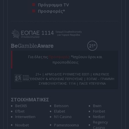
Πρόγραμμα TV
Προσφορές*
Για όλες τις
Προσφορές
: *Ισχύουν όροι και
προϋποθέσεις
21+ | ΑΡΜΟΔΙΟΣ ΡΥΘΜΙΣΤΗΣ ΕΕΕΠ | ΚΙΝΔΥΝΟΣ
ΕΘΙΣΜΟΥ & ΑΠΩΛΕΙΑΣ ΠΕΡΙΟΥΣΙΑΣ | ΕΟΠΑΕ – ΓΡΑΜΜΗ
ΣΥΜΒΟΥΛΕΥΤΙΚΗΣ: 1114 | ΠΑΙΞΕ ΥΠΕΥΘΥΝΑ
ΣΤΟΙΧΗΜΑΤΙΚΕΣ
Bet365
Betsson
Bwin
Efbet
Elabet
Fonbet
Interwetten
N1 Casino
Netbet
Regency
Novibet
Pamestoixima
Casino