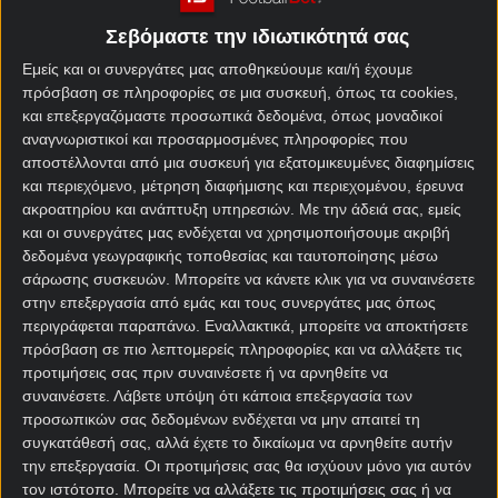
Πρώτη θέση στον 8ο
Πώς προκρίθηκε στο
προκριματικό όμιλο
Σεβόμαστε την ιδιωτικότητά σας
Μουντιάλ 2026
(Ευρώπη)
Εμείς και οι συνεργάτες μας αποθηκεύουμε και/ή έχουμε
πρόσβαση σε πληροφορίες σε μια συσκευή, όπως τα cookies,
10ος – Αργεντινή, Αλγερία,
Όμιλος – Αντίπαλοι
και επεξεργαζόμαστε προσωπικά δεδομένα, όπως μοναδικοί
Ιορδανία
αναγνωριστικοί και προσαρμοσμένες πληροφορίες που
αποστέλλονται από μια συσκευή για εξατομικευμένες διαφημίσεις
Καλύτερη παρουσία
3η θέση (1954)
και περιεχόμενο, μέτρηση διαφήμισης και περιεχομένου, έρευνα
ακροατηρίου και ανάπτυξη υπηρεσιών.
Με την άδειά σας, εμείς
και οι συνεργάτες μας ενδέχεται να χρησιμοποιήσουμε ακριβή
δεδομένα γεωγραφικής τοποθεσίας και ταυτοποίησης μέσω
σάρωσης συσκευών. Μπορείτε να κάνετε κλικ για να συναινέσετε
στην επεξεργασία από εμάς και τους συνεργάτες μας όπως
Αποδόσεις
περιγράφεται παραπάνω. Εναλλακτικά, μπορείτε να αποκτήσετε
πρόσβαση σε πιο λεπτομερείς πληροφορίες και να αλλάξετε τις
Αυστρία Μακροχρόνια
προτιμήσεις σας πριν συναινέσετε ή να αρνηθείτε να
συναινέσετε.
Λάβετε υπόψη ότι κάποια επεξεργασία των
στοιχήματα Μουντιάλ 2026
προσωπικών σας δεδομένων ενδέχεται να μην απαιτεί τη
συγκατάθεσή σας, αλλά έχετε το δικαίωμα να αρνηθείτε αυτήν
Αγορά
Απόδοση
την επεξεργασία. Οι προτιμήσεις σας θα ισχύουν μόνο για αυτόν
τον ιστότοπο. Μπορείτε να αλλάξετε τις προτιμήσεις σας ή να