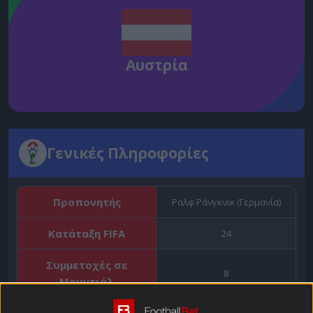
Αυστρία
Γενικές Πληροφορίες
Προπονητής
Ραλφ Ράνγκνικ (Γερμανία)
Κατάταξη FIFA
24
Συμμετοχές σε
8
Μουντιάλ