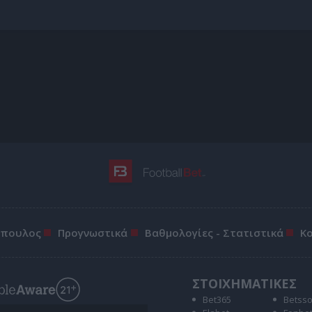
όπουλος
Προγνωστικά
Βαθμολογίες - Στατιστικά
Κ
ΣΤΟΙΧΗΜΑΤΙΚΕΣ
Bet365
Betss