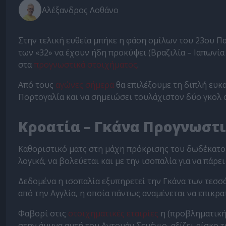
Αλέξανδρος Λοθάνο
Στην τελική ευθεία μπήκε η φάση ομίλων του 23ου Π
των «32» να έχουν ήδη προκύψει (Βραζιλία – Ιαπωνία
στα
προγνωστικά στοιχήματος
.
Από τους
αγώνες σήμερα
θα επιλέξουμε τη διπλή ευκα
Πορτογαλία και να σημειώσει τουλάχιστον δύο γκολ ο
Κροατία – Γκάνα Προγνωστ
Καθοριστικό ματς στη μάχη πρόκρισης του δωδέκατου 
λογικά, να βολεύεται και με την ισοπαλία για να πάρει 
Δεδομένα η ισοπαλία εξυπηρετεί την Γκάνα των τεσσά
από την Αγγλία, η οποία πάντως αναμένεται να επικρα
Φαβορί στις
στοιχηματικές εταιρίες
η (προβληματική
στην άμυνα αυτή του Αντουάν Σεμένιο, αξίζει ρίσκο το