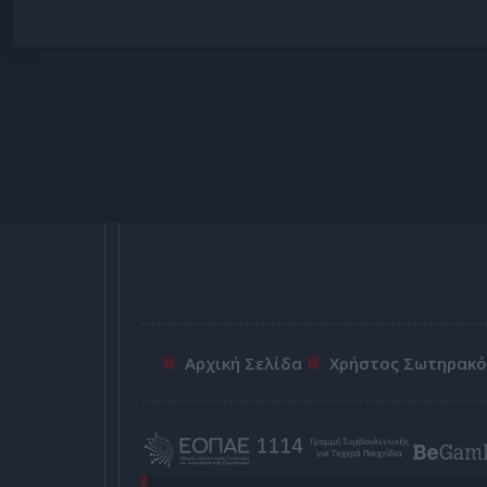
Αρχική Σελίδα
Χρήστος Σωτηρακ