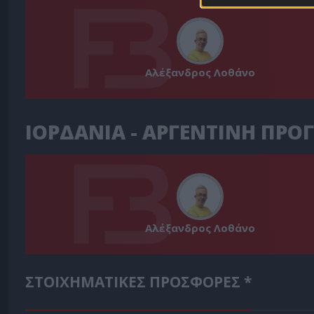
Αλέξανδρος Λοθάνο
ΙΟΡΔΑΝΙΑ - ΑΡΓΕΝΤΙΝΗ ΠΡΟ
Αλέξανδρος Λοθάνο
ΣΤΟΙΧΗΜΑΤΙΚΕΣ ΠΡΟΣΦΟΡΕΣ *