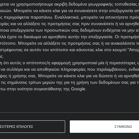
χεται να χρησιμοποιήσουμε ακριβή δεδομένα γεωγραφικής τοποθεσίας 
ονέλ Σκαλόνι να σκέφτεται να ξεκουράσει αρκετούς βασικού
ών. Μπορείτε να κάνετε κλικ για να συναινέσετε στην επεξεργασία απ
ς περιγράφεται παραπάνω. Εναλλακτικά, μπορείτε να αποκτήσετε πρό
ίες και να αλλάξετε τις προτιμήσεις σας πριν συναινέσετε ή να αρνηθεί
ντας μεταγραφή από την Ατλέτικο Μαδρίτης γιατί θέλει να
ποια επεξεργασία των προσωπικών σας δεδομένων ενδέχεται να μην απ
ο, εξ’ ου και η στήριξη της Αράχνης να σκοράρει 2+ γκολ
λά έχετε το δικαίωμα να αρνηθείτε αυτήν την επεξεργασία. Οι προτιμήσ
ιστότοπο. Μπορείτε να αλλάξετε τις προτιμήσεις σας ή να ανακαλέσετε
στρέφοντας σε αυτόν τον ιστότοπο και κάνοντας κλικ στο κουμπί "Απ
ΙΚΑ
ς.
 ότι αυτός ο ιστότοπος/η εφαρμογή χρησιμοποιεί μία ή περισσότερες 
ι να συλλέγει και να αποθηκεύει πληροφορίες που περιλαμβάνουν, ενδεικ
ης ή χρήσης σας. Μπορείτε να κάνετε κλικ για να δώσετε ή να αρνηθε
Ώρα έναρξης: 00:00
Μουντιάλ 2026
 τις σημάνσεις τρίτων μερών της για τη χρήση των δεδομένων σας για
ΕΚΤΙΜΗΣΗ: X2 Διπλή Ευκαιρία
άτω στην ενότητα συγκατάθεσης της Google.
Απόδοση: 2.07
Παίξε νόμιμα
ΡΟΓΝΩΣΤΙΚΑ
ΣΣΟΤΕΡΕΣ ΕΠΙΛΟΓΕΣ
ΣΥΜΦΩΝΩ