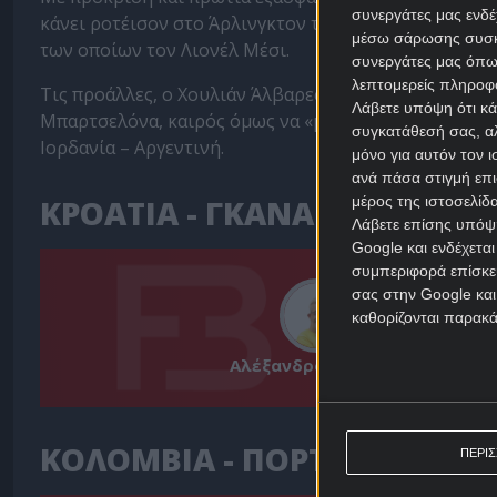
συνεργάτες μας ενδέ
κάνει ροτέισον στο Άρλινγκτον του Τέξας, με τον Λι
μέσω σάρωσης συσκευ
των οποίων τον Λιονέλ Μέσι.
συνεργάτες μας όπω
λεπτομερείς πληροφορ
Τις προάλλες, ο Χουλιάν Άλβαρες έριξε «βόμβα» ζητώ
Λάβετε υπόψη ότι κά
Μπαρτσελόνα, καιρός όμως να «μιλήσει» και στο γήπεδ
συγκατάθεσή σας, αλ
Ιορδανία – Αργεντινή.
μόνο για αυτόν τον 
ανά πάσα στιγμή επι
ΚΡΟΑΤΙΑ - ΓΚΑΝΑ ΠΡΟΓΝΩΣΤ
μέρος της ιστοσελίδα
Λάβετε επίσης υπόψη
Google και ενδέχετα
συμπεριφορά επίσκεψ
σας στην Google και
καθορίζονται παρακ
Αλέξανδρος Λοθάνο
ΚΟΛΟΜΒΙΑ - ΠΟΡΤΟΓΑΛΙΑ Π
ΠΕΡΙ