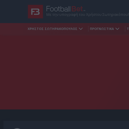
Με την υπογραφή του Χρήστου Σωτηρακόπου
ΧΡΗΣΤΟΣ ΣΩΤΗΡΑΚΟΠΟΥΛΟΣ
ΠΡΟΓΝΩΣΤΙΚΑ
Τ