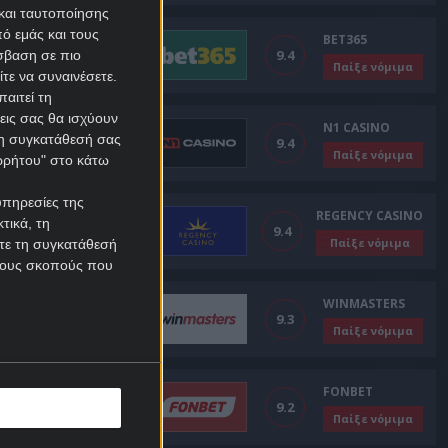
και ταυτοποίησης
ς, μεταξύ
ό εμάς και τους
BET365
9.4
σβαση σε πιο
Παίξε νόμιμα
τε να συναινέσετε.
 πάει στην
αιτεί τη
 στο
εις σας θα ισχύουν
N1 CASINO
 τη συγκατάθεσή σας
9.4
Παίξε νόμιμα
ορρήτου" στο κάτω
υπηρεσίες της
REGENCY CASINO
τικά, τη
9.4
Παίξε νόμιμα
ίτε τη συγκατάθεσή
 τους σκοπούς που
WINMASTERS
9.3
Παίξε νόμιμα
FONBET
9.2
Παίξε νόμιμα