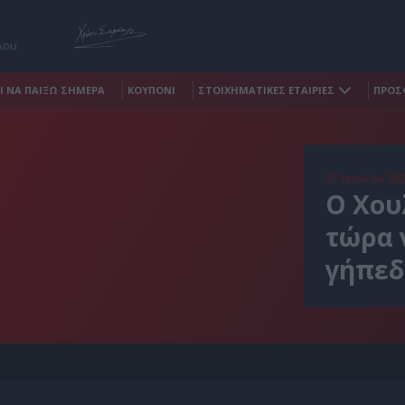
λου
Ι ΝΑ ΠΑΙΞΩ ΣΗΜΕΡΑ
ΚΟΥΠΟΝΙ
ΣΤΟΙΧΗΜΑΤΙΚΕΣ ΕΤΑΙΡΙΕΣ
ΠΡΟΣ
27 Ιουνίου 20
Ο Χου
τώρα 
γήπεδ