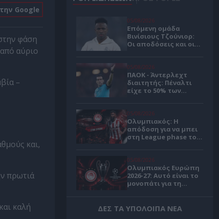
στην Google
05/08/2026
Επόμενη ομάδα
Βινίσιους Τζούνιορ:
 στην φάση
Οι αποδόσεις και οι
 από αύριο
πιθανότητες για
μεταγραφή στην
Άρσεναλ
05/08/2026
ΠΑΟΚ - Άντερλεχτ
μβία –
διαιτητής: Πέναλτι
είχε το 50% των
αγώνων ελληνικών
ομάδων με
Μουνουέρα
05/08/2026
Ολυμπιακός: Η
απόδοση για να μπει
στη League phase του
αθμούς και,
Τσάμπιονς Λιγκ 🔴
05/08/2026
Ολυμπιακός Ευρώπη
ην πρωτιά
2026-27: Αυτό είναι το
μονοπάτι για τη
League phase του
Τσάμπιονς Λιγκ
και καλή
04/08/2026
ΔΕΣ ΤΑ ΥΠΟΛΟΙΠΑ ΝΕΑ
Τζόλης στην Premier