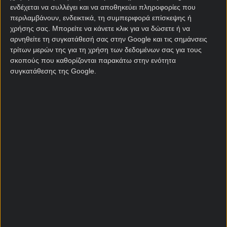
ενδέχεται να συλλέγει και να αποθηκεύει πληροφορίες που
περιλαμβάνουν, ενδεικτικά, τη συμπεριφορά επίσκεψης ή
χρήσης σας. Μπορείτε να κάνετε κλικ για να δώσετε ή να
αρνηθείτε τη συγκατάθεσή σας στην Google και τις σημάνσεις
τρίτων μερών της για τη χρήση των δεδομένων σας για τους
σκοπούς που καθορίζονται παρακάτω στην ενότητα
συγκατάθεσης της Google.
Ακριβώς 44 χρόνια μετά την ντροπή του Χιχόν, η
Αλγερία και η Αυστρία τίθενται ξανά αντιμέτωπες σε
ένα παιχνίδι στο οποίο πάλι μπορεί να συμβεί κάτι
πρωτοφανές.
Ένα παιχνίδι που μπορεί να υποχρεώσει την FIFA να
αλλάξει και πάλι τους κανονισμούς και την οπτική
της σχετικά με τον τρόπο διεξαγωγής του