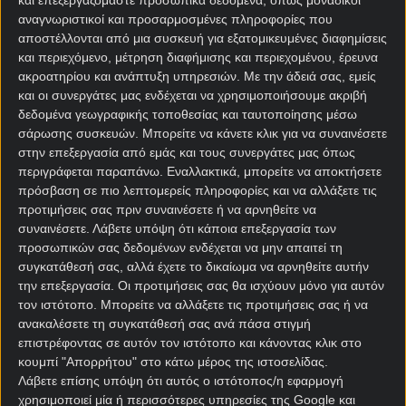
και επεξεργαζόμαστε προσωπικά δεδομένα, όπως μοναδικοί
αναγνωριστικοί και προσαρμοσμένες πληροφορίες που
Αμέτρητες κοντινές πασούλες, καμία διάθεση για
αποστέλλονται από μια συσκευή για εξατομικευμένες διαφημίσεις
ποδόσφαιρο, ένα κλίμα που ξεπερνούσε ακόμα και
και περιεχόμενο, μέτρηση διαφήμισης και περιεχομένου, έρευνα
το πιο φιλικό… φιλικό παιχνίδι.
ακροατηρίου και ανάπτυξη υπηρεσιών.
Με την άδειά σας, εμείς
και οι συνεργάτες μας ενδέχεται να χρησιμοποιήσουμε ακριβή
Ο κόσμος που βρέθηκε στις εξέδρες του Μολινόν
δεδομένα γεωγραφικής τοποθεσίας και ταυτοποίησης μέσω
σάρωσης συσκευών. Μπορείτε να κάνετε κλικ για να συναινέσετε
άρχισε να γιουχάρει, να βρίζει, να απειλεί. Κάποιοι
στην επεξεργασία από εμάς και τους συνεργάτες μας όπως
εξ’ αυτών μάλιστα έφυγαν από το γήπεδο εις ένδειξη
περιγράφεται παραπάνω. Εναλλακτικά, μπορείτε να αποκτήσετε
διαμαρτυρίας, πολύ πριν από το τελευταίο
πρόσβαση σε πιο λεπτομερείς πληροφορίες και να αλλάξετε τις
σφύριγμα.
προτιμήσεις σας πριν συναινέσετε ή να αρνηθείτε να
συναινέσετε.
Λάβετε υπόψη ότι κάποια επεξεργασία των
Το 1-0 έμεινε ως το τέλος σε έναν αγώνα παρωδία.
προσωπικών σας δεδομένων ενδέχεται να μην απαιτεί τη
Στο τέλος, οι σχολιαστές από τα τηλεοπτικά δίκτυα
συγκατάθεσή σας, αλλά έχετε το δικαίωμα να αρνηθείτε αυτήν
της Δυτικής Γερμανίας και της Αυστρίας έβαλαν…
την επεξεργασία. Οι προτιμήσεις σας θα ισχύουν μόνο για αυτόν
mute, αρνούμενοι να περιγράψουν αυτό που
τον ιστότοπο. Μπορείτε να αλλάξετε τις προτιμήσεις σας ή να
έβλεπαν.
ανακαλέσετε τη συγκατάθεσή σας ανά πάσα στιγμή
επιστρέφοντας σε αυτόν τον ιστότοπο και κάνοντας κλικ στο
Η Αλγερία υπέβαλλε επίσημη διαμαρτυρία στη FIFA,
κουμπί "Απορρήτου" στο κάτω μέρος της ιστοσελίδας.
που όμως έπεσε στο κενό. Η ντροπή, όμως, δεν
Λάβετε επίσης υπόψη ότι αυτός ο ιστότοπος/η εφαρμογή
χρησιμοποιεί μία ή περισσότερες υπηρεσίες της Google και
σβήστηκε ποτέ.