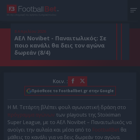
Με την υπογραφή του Χρήστου Σωτηρακόπουλου
8 Απριλίου 2026
ΑΕΛ Novibet - Παναιτωλικός: Σε
ποιο κανάλι θα δεις τον αγώνα
δωρεάν (8/4)
Κοιν. :
Πρόσθεσε το Footballbet.gr στην Google
Η Μ. Τετάρτη βλέπει φουλ αγωνιστική δράση στο
πρόγραμμα αγώνων
των playouts της Stoiximan
Super League, με το ΑΕΛ Novibet – Παναιτωλικός να
ανοίγει την αυλαία και μέσα από το
FootballBet
θα
μάθεις το κανάλι για να δεις δωρεάν τον αγώνα.