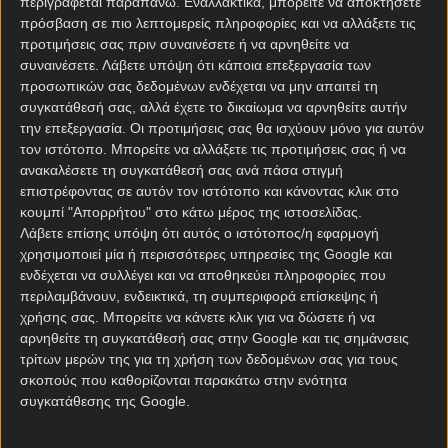
περιγράφεται παραπάνω. Εναλλακτικά, μπορείτε να αποκτήσετε
streaming
των στοιχηματικών εταιριών.
πρόσβαση σε πιο λεπτομερείς πληροφορίες και να αλλάξετε τις
προτιμήσεις σας πριν συναινέσετε ή να αρνηθείτε να
ΑΕΛ Novibet –
συναινέσετε.
Λάβετε υπόψη ότι κάποια επεξεργασία των
προσωπικών σας δεδομένων ενδέχεται να μην απαιτεί τη
Παναιτωλικός: Live
συγκατάθεσή σας, αλλά έχετε το δικαίωμα να αρνηθείτε αυτήν
Streaming
την επεξεργασία. Οι προτιμήσεις σας θα ισχύουν μόνο για αυτόν
τον ιστότοπο. Μπορείτε να αλλάξετε τις προτιμήσεις σας ή να
Μπαίνοντας στο site του FootballΒet, μπορείς να
ανακαλέσετε τη συγκατάθεσή σας ανά πάσα στιγμή
επιστρέφοντας σε αυτόν τον ιστότοπο και κάνοντας κλικ στο
δεις το ΑΕΛ Novibet – Παναιτωλικός κανάλι μέσα
κουμπί "Απορρήτου" στο κάτω μέρος της ιστοσελίδας.
από τα παρακάτω link από τις
στοιχηματικές
Λάβετε επίσης υπόψη ότι αυτός ο ιστότοπος/η εφαρμογή
εταιρίες
, κάνοντας εγγραφή και μία κατάθεση, έστω
χρησιμοποιεί μία ή περισσότερες υπηρεσίες της Google και
την ελάχιστη.
ενδέχεται να συλλέγει και να αποθηκεύει πληροφορίες που
περιλαμβάνουν, ενδεικτικά, τη συμπεριφορά επίσκεψης ή
χρήσης σας. Μπορείτε να κάνετε κλικ για να δώσετε ή να
ΔΕΣ LIVE ΕΔΩ ▶️
Novibet Live
αρνηθείτε τη συγκατάθεσή σας στην Google και τις σημάνσεις
τρίτων μερών της για τη χρήση των δεδομένων σας για τους
σκοπούς που καθορίζονται παρακάτω στην ενότητα
ΔΕΣ LIVE ΕΔΩ ▶️
Stoiximan Live
συγκατάθεσης της Google.