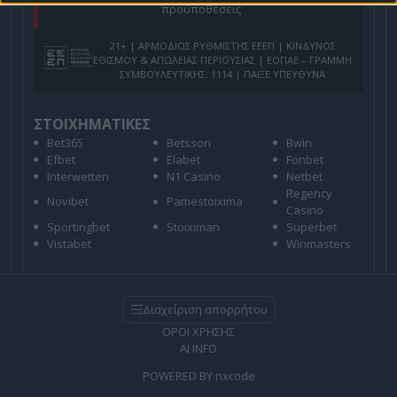
προϋποθέσεις
21+ | ΑΡΜΟΔΙΟΣ ΡΥΘΜΙΣΤΗΣ ΕΕΕΠ | ΚΙΝΔΥΝΟΣ
ΕΘΙΣΜΟΥ & ΑΠΩΛΕΙΑΣ ΠΕΡΙΟΥΣΙΑΣ | ΕΟΠΑΕ – ΓΡΑΜΜΗ
ΣΥΜΒΟΥΛΕΥΤΙΚΗΣ: 1114 | ΠΑΙΞΕ ΥΠΕΥΘΥΝΑ
ΣΤΟΙΧΗΜΑΤΙΚΕΣ
Bet365
Betsson
Bwin
Efbet
Elabet
Fonbet
Interwetten
N1 Casino
Netbet
Regency
Novibet
Pamestoixima
Casino
Sportingbet
Stoiximan
Superbet
Vistabet
Winmasters
Διαχείριση απορρήτου
ΟΡΟΙ ΧΡΗΣΗΣ
AI INFO
POWERED BY
nxcode