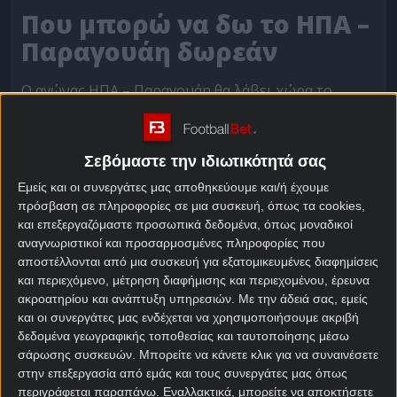
Που μπορώ να δω το ΗΠΑ –
Παραγουάη δωρεάν
Ο αγώνας ΗΠΑ – Παραγουάη θα λάβει χώρα το
Σάββατο 13 Ιουνίου (04:00) στο «SoFi Stadium» και
θα μεταδοθεί ζωντανά από την ΕΡΤ.
Σεβόμαστε την ιδιωτικότητά σας
ΗΠΑ – Παραγουάη
Εμείς και οι συνεργάτες μας αποθηκεύουμε και/ή έχουμε
πρόσβαση σε πληροφορίες σε μια συσκευή, όπως τα cookies,
📅 13/6 – 04:00
📺 ΕΡΤ 1
και επεξεργαζόμαστε προσωπικά δεδομένα, όπως μοναδικοί
αναγνωριστικοί και προσαρμοσμένες πληροφορίες που
αποστέλλονται από μια συσκευή για εξατομικευμένες διαφημίσεις
Αν αναρωτιέσαι «που θα δω το ΗΠΑ – Παραγουάη;»,
και περιεχόμενο, μέτρηση διαφήμισης και περιεχομένου, έρευνα
τότε πρέπει να ξέρεις ότι μεταδίδεται με ζωντανή
ακροατηρίου και ανάπτυξη υπηρεσιών.
Με την άδειά σας, εμείς
μετάδοση μέσα από τα
live streaming
των
και οι συνεργάτες μας ενδέχεται να χρησιμοποιήσουμε ακριβή
στοιχηματικών εταιριών.
δεδομένα γεωγραφικής τοποθεσίας και ταυτοποίησης μέσω
σάρωσης συσκευών. Μπορείτε να κάνετε κλικ για να συναινέσετε
στην επεξεργασία από εμάς και τους συνεργάτες μας όπως
ΗΠΑ – Παραγουάη: Live
περιγράφεται παραπάνω. Εναλλακτικά, μπορείτε να αποκτήσετε