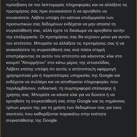
Streaming
πρόσβαση σε πιο λεπτομερείς πληροφορίες και να αλλάξετε τις
προτιμήσεις σας πριν συναινέσετε ή να αρνηθείτε να
συναινέσετε.
Λάβετε υπόψη ότι κάποια επεξεργασία των
Μπαίνοντας στο site του FootballΒet, μπορείς να
προσωπικών σας δεδομένων ενδέχεται να μην απαιτεί τη
δεις το ΗΠΑ – Παραγουάη κανάλι μέσα από τα
συγκατάθεσή σας, αλλά έχετε το δικαίωμα να αρνηθείτε αυτήν
παρακάτω link από τις
στοιχηματικές εταιρίες
,
την επεξεργασία. Οι προτιμήσεις σας θα ισχύουν μόνο για αυτόν
κάνοντας εγγραφή και μία κατάθεση, έστω την
τον ιστότοπο. Μπορείτε να αλλάξετε τις προτιμήσεις σας ή να
ελάχιστη.
ανακαλέσετε τη συγκατάθεσή σας ανά πάσα στιγμή
επιστρέφοντας σε αυτόν τον ιστότοπο και κάνοντας κλικ στο
κουμπί "Απορρήτου" στο κάτω μέρος της ιστοσελίδας.
ΔΕΣ LIVE ΕΔΩ ▶️
Novibet Live
Λάβετε επίσης υπόψη ότι αυτός ο ιστότοπος/η εφαρμογή
χρησιμοποιεί μία ή περισσότερες υπηρεσίες της Google και
ενδέχεται να συλλέγει και να αποθηκεύει πληροφορίες που
ΔΕΣ LIVE ΕΔΩ ▶️
περιλαμβάνουν, ενδεικτικά, τη συμπεριφορά επίσκεψης ή
Stoiximan Live
χρήσης σας. Μπορείτε να κάνετε κλικ για να δώσετε ή να
αρνηθείτε τη συγκατάθεσή σας στην Google και τις σημάνσεις
τρίτων μερών της για τη χρήση των δεδομένων σας για τους
ΔΕΣ LIVE ΕΔΩ ▶️
Superbet Live
σκοπούς που καθορίζονται παρακάτω στην ενότητα
συγκατάθεσης της Google.
ΔΕΣ LIVE ΕΔΩ ▶️
Bet365 Live