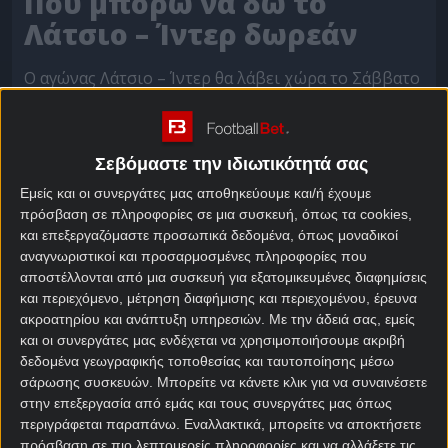
Που μπορώ να δω το
Λάτσιο – Ίντερ δωρεάν
Ο αγώνας Λάτσιο – Ίντερ θα λάβει χώρα το Σάββατο
9 Μαΐου (19:00) στo «Olimpico» και θα μεταδοθεί
ζωντανά από τα κανάλια Cosmote Sports.
Σεβόμαστε την ιδιωτικότητά σας
Λάτσιο – Ίντερ
Εμείς και οι συνεργάτες μας αποθηκεύουμε και/ή έχουμε
πρόσβαση σε πληροφορίες σε μια συσκευή, όπως τα cookies,
📅 9/5 – 19:00
📺 Cosmote Sport 2 HD
και επεξεργαζόμαστε προσωπικά δεδομένα, όπως μοναδικοί
αναγνωριστικοί και προσαρμοσμένες πληροφορίες που
αποστέλλονται από μια συσκευή για εξατομικευμένες διαφημίσεις
Αν αναρωτιέσαι «που θα δω το Λάτσιο – Ίντερ;»,
και περιεχόμενο, μέτρηση διαφήμισης και περιεχομένου, έρευνα
τότε πρέπει να ξέρεις ότι μεταδίδεται με ζωντανή
ακροατηρίου και ανάπτυξη υπηρεσιών.
Με την άδειά σας, εμείς
μετάδοση μέσα από τα
live streaming
των
και οι συνεργάτες μας ενδέχεται να χρησιμοποιήσουμε ακριβή
στοιχηματικών εταιριών.
δεδομένα γεωγραφικής τοποθεσίας και ταυτοποίησης μέσω
σάρωσης συσκευών. Μπορείτε να κάνετε κλικ για να συναινέσετε
Λάτσιο – Ίντερ: Live
στην επεξεργασία από εμάς και τους συνεργάτες μας όπως
περιγράφεται παραπάνω. Εναλλακτικά, μπορείτε να αποκτήσετε
Streaming
πρόσβαση σε πιο λεπτομερείς πληροφορίες και να αλλάξετε τις