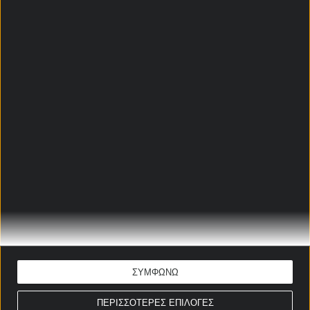
ΟΦΗ - Αστέρας Τρίπολης: Σε
ποιο κανάλι θα δεις τον
αγώνα δωρεάν (11/1)
11/01/2026
Καλαμάτα - Πανιώνιος: Σε
ποιο κανάλι θα δεις τον
αγώνα δωρεάν (11/1)
11/01/2026
Λεβαδειακός - Βόλος: Σε ποιο
κανάλι θα δεις τον αγώνα
δωρεάν (11/1)
11/01/2026
ΣΥΜΦΩΝΩ
ΠΕΡΙΣΣΟΤΕΡΕΣ ΕΠΙΛΟΓΕΣ