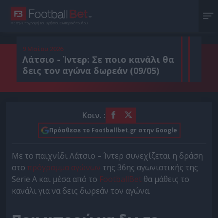
Με την υπογραφή του Χρήστου Σωτηρακόπουλου
9 Μαΐου 2026
Λάτσιο - Ίντερ: Σε ποιο κανάλι θα
δεις τον αγώνα δωρεάν (09/05)
Κοιν. :
Πρόσθεσε το Footballbet.gr στην Google
Με το παιχνίδι Λάτσιο – Ίντερ συνεχίζεται η δράση
στο
πρόγραμμα αγώνων
της 36ης αγωνιστικής της
Serie A και μέσα από το
FootballBet
θα μάθεις το
κανάλι για να δεις δωρεάν τον αγώνα.