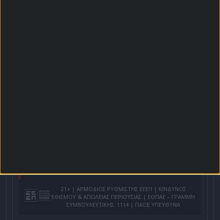
Αρχική Σελίδα
Χρήστος Σωτηρακόπουλος
Προγνωστικά
Βαθμολογίες - Στατιστικά
Κουπόνι
Πρόγραμμα TV
Προσφορές*
Για όλες τις
Προσφορές
: *Ισχύουν όροι και
προϋποθέσεις
21+ | ΑΡΜΟΔΙΟΣ ΡΥΘΜΙΣΤΗΣ ΕΕΕΠ | ΚΙΝΔΥΝΟΣ
ΕΘΙΣΜΟΥ & ΑΠΩΛΕΙΑΣ ΠΕΡΙΟΥΣΙΑΣ | ΕΟΠΑΕ – ΓΡΑΜΜΗ
ΣΥΜΒΟΥΛΕΥΤΙΚΗΣ: 1114 | ΠΑΙΞΕ ΥΠΕΥΘΥΝΑ