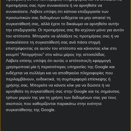
προτιμήσεις σας πριν συναινέσετε ή να αρνηθείτε να
Μπαίνοντας στο site του FootballΒet, μπορείς να
συναινέσετε.
Λάβετε υπόψη ότι κάποια επεξεργασία των
προσωπικών σας δεδομένων ενδέχεται να μην απαιτεί τη
δεις το Λάτσιο – Ίντερ κανάλι μέσα από τα παρακάτω
συγκατάθεσή σας, αλλά έχετε το δικαίωμα να αρνηθείτε αυτήν
link από τις
στοιχηματικές εταιρίες
, κάνοντας
την επεξεργασία. Οι προτιμήσεις σας θα ισχύουν μόνο για αυτόν
εγγραφή και μία κατάθεση, έστω την ελάχιστη.
τον ιστότοπο. Μπορείτε να αλλάξετε τις προτιμήσεις σας ή να
ανακαλέσετε τη συγκατάθεσή σας ανά πάσα στιγμή
επιστρέφοντας σε αυτόν τον ιστότοπο και κάνοντας κλικ στο
ΔΕΣ LIVE ΕΔΩ ▶️
Novibet Live
κουμπί "Απορρήτου" στο κάτω μέρος της ιστοσελίδας.
Λάβετε επίσης υπόψη ότι αυτός ο ιστότοπος/η εφαρμογή
χρησιμοποιεί μία ή περισσότερες υπηρεσίες της Google και
ΔΕΣ LIVE ΕΔΩ ▶️
Stoiximan Live
ενδέχεται να συλλέγει και να αποθηκεύει πληροφορίες που
περιλαμβάνουν, ενδεικτικά, τη συμπεριφορά επίσκεψης ή
χρήσης σας. Μπορείτε να κάνετε κλικ για να δώσετε ή να
ΔΕΣ LIVE ΕΔΩ ▶️
Bet365 Live
αρνηθείτε τη συγκατάθεσή σας στην Google και τις σημάνσεις
τρίτων μερών της για τη χρήση των δεδομένων σας για τους
σκοπούς που καθορίζονται παρακάτω στην ενότητα
ΔΕΣ LIVE ΕΔΩ ▶️
Pamestoixima Live
συγκατάθεσης της Google.
ΔΕΣ LIVE ΕΔΩ ▶️
Elabet Live