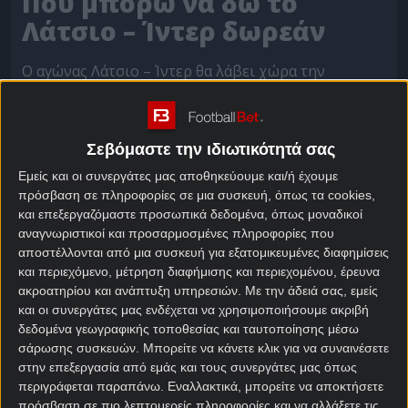
Που μπορώ να δω το
Λάτσιο – Ίντερ δωρεάν
Ο αγώνας Λάτσιο – Ίντερ θα λάβει χώρα την
Τετάρτη 13 Μαΐου (19:00) στo «Olimpico» και θα
μεταδοθεί ζωντανά από τα κανάλια Novasports.
Σεβόμαστε την ιδιωτικότητά σας
Λάτσιο – Ίντερ
Εμείς και οι συνεργάτες μας αποθηκεύουμε και/ή έχουμε
πρόσβαση σε πληροφορίες σε μια συσκευή, όπως τα cookies,
📅 13/5 – 22:00
📺 Novasports 2 HD
και επεξεργαζόμαστε προσωπικά δεδομένα, όπως μοναδικοί
αναγνωριστικοί και προσαρμοσμένες πληροφορίες που
αποστέλλονται από μια συσκευή για εξατομικευμένες διαφημίσεις
Αν αναρωτιέσαι «που θα δω το Λάτσιο – Ίντερ;»,
και περιεχόμενο, μέτρηση διαφήμισης και περιεχομένου, έρευνα
τότε πρέπει να ξέρεις ότι μεταδίδεται με ζωντανή
ακροατηρίου και ανάπτυξη υπηρεσιών.
Με την άδειά σας, εμείς
μετάδοση μέσα από τα
live streaming
των
και οι συνεργάτες μας ενδέχεται να χρησιμοποιήσουμε ακριβή
στοιχηματικών εταιριών.
δεδομένα γεωγραφικής τοποθεσίας και ταυτοποίησης μέσω
σάρωσης συσκευών. Μπορείτε να κάνετε κλικ για να συναινέσετε
Λάτσιο – Ίντερ: Live
στην επεξεργασία από εμάς και τους συνεργάτες μας όπως
περιγράφεται παραπάνω. Εναλλακτικά, μπορείτε να αποκτήσετε
Streaming
πρόσβαση σε πιο λεπτομερείς πληροφορίες και να αλλάξετε τις