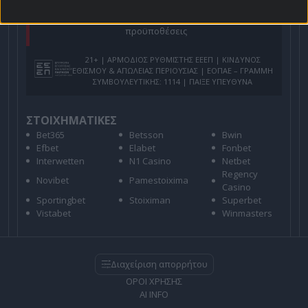
Για όλες τις
Προσφορές
: *Ισχύουν όροι και
προϋποθέσεις
21+ | ΑΡΜΟΔΙΟΣ ΡΥΘΜΙΣΤΗΣ ΕΕΕΠ | ΚΙΝΔΥΝΟΣ
ΕΘΙΣΜΟΥ & ΑΠΩΛΕΙΑΣ ΠΕΡΙΟΥΣΙΑΣ | ΕΟΠΑΕ – ΓΡΑΜΜΗ
ΣΥΜΒΟΥΛΕΥΤΙΚΗΣ: 1114 | ΠΑΙΞΕ ΥΠΕΥΘΥΝΑ
ΣΤΟΙΧΗΜΑΤΙΚΕΣ
Bet365
Betsson
Bwin
Efbet
Elabet
Fonbet
Interwetten
N1 Casino
Netbet
Regency
Novibet
Pamestoixima
Casino
Sportingbet
Stoiximan
Superbet
Vistabet
Winmasters
Διαχείριση απορρήτου
ΟΡΟΙ ΧΡΗΣΗΣ
AI INFO