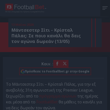
Με την υπογραφή του Χρήστου Σωτηρακόπουλου
13 Μαΐου 2026
Μάντσεστερ Σίτι - Κρίσταλ
Πάλας: Σε ποιο κανάλι θα δεις
τον αγώνα δωρεάν (13/05)
Κοιν. :
Πρόσθεσε το Footballbet.gr στην Google
Το Μάντσεστερ Σίτι – Κρίσταλ Πάλας, για την εξ
αναβολής 31η αγωνιστική της Premier League,
ξεχωρίζει από το
πρόγραμμα αγώνων
της ημέρας
και μέσα από το
FootballBet
θα μάθεις το κανάλι για
να δεις δωρεάν τον αγώνα.