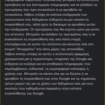
μεταδίδεται με live tracker μέσα από τα
live
πρόσβαση σε πιο λεπτομερείς πληροφορίες και να αλλάξετε τις
streaming
των στοιχηματικών εταιριών.
προτιμήσεις σας πριν συναινέσετε ή να αρνηθείτε να
συναινέσετε.
Λάβετε υπόψη ότι κάποια επεξεργασία των
Μάντσεστερ Σίτι – Κρίσταλ
προσωπικών σας δεδομένων ενδέχεται να μην απαιτεί τη
συγκατάθεσή σας, αλλά έχετε το δικαίωμα να αρνηθείτε αυτήν
Πάλας: Live Streaming
την επεξεργασία. Οι προτιμήσεις σας θα ισχύουν μόνο για αυτόν
τον ιστότοπο. Μπορείτε να αλλάξετε τις προτιμήσεις σας ή να
Μπαίνοντας στο site του FootballΒet, μπορείς να
ανακαλέσετε τη συγκατάθεσή σας ανά πάσα στιγμή
δεις το Μάντσεστερ Σίτι – Κρίσταλ Πάλας κανάλι
επιστρέφοντας σε αυτόν τον ιστότοπο και κάνοντας κλικ στο
κουμπί "Απορρήτου" στο κάτω μέρος της ιστοσελίδας.
μέσα από τα παρακάτω link από τις
στοιχηματικές
Λάβετε επίσης υπόψη ότι αυτός ο ιστότοπος/η εφαρμογή
εταιρίες
, κάνοντας εγγραφή και μία κατάθεση, έστω
χρησιμοποιεί μία ή περισσότερες υπηρεσίες της Google και
την ελάχιστη.
ενδέχεται να συλλέγει και να αποθηκεύει πληροφορίες που
περιλαμβάνουν, ενδεικτικά, τη συμπεριφορά επίσκεψης ή
χρήσης σας. Μπορείτε να κάνετε κλικ για να δώσετε ή να
ΔΕΣ LIVE ΕΔΩ ▶️
Novibet Live
αρνηθείτε τη συγκατάθεσή σας στην Google και τις σημάνσεις
τρίτων μερών της για τη χρήση των δεδομένων σας για τους
σκοπούς που καθορίζονται παρακάτω στην ενότητα
ΔΕΣ LIVE ΕΔΩ ▶️
Stoiximan Live
συγκατάθεσης της Google.