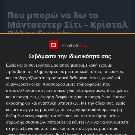
Που μπορώ να δω το
Μάντσεστερ Σίτι – Κρίσταλ
Πάλας δωρεάν
Ο αγώνας Μάντσεστερ Σίτι – Κρίσταλ Πάλας θα
λάβει χώρα την Τετάρτη 13 Μαΐου (22:00) στο
Σεβόμαστε την ιδιωτικότητά σας
«Etihad» και θα μεταδοθεί ζωντανά από τα κανάλια
Εμείς και οι συνεργάτες μας αποθηκεύουμε και/ή έχουμε
Novasports.
πρόσβαση σε πληροφορίες σε μια συσκευή, όπως τα cookies,
και επεξεργαζόμαστε προσωπικά δεδομένα, όπως μοναδικοί
Μάντσεστερ Σίτι – Κρίσταλ Πάλας
αναγνωριστικοί και προσαρμοσμένες πληροφορίες που
αποστέλλονται από μια συσκευή για εξατομικευμένες διαφημίσεις
και περιεχόμενο, μέτρηση διαφήμισης και περιεχομένου, έρευνα
📺 Novasports Premier
📅 13/5 – 22:00
ακροατηρίου και ανάπτυξη υπηρεσιών.
Με την άδειά σας, εμείς
League HD
και οι συνεργάτες μας ενδέχεται να χρησιμοποιήσουμε ακριβή
δεδομένα γεωγραφικής τοποθεσίας και ταυτοποίησης μέσω
σάρωσης συσκευών. Μπορείτε να κάνετε κλικ για να συναινέσετε
Αν αναρωτιέσαι «που θα δω το Μάντσεστερ Σίτι –
στην επεξεργασία από εμάς και τους συνεργάτες μας όπως
Κρίσταλ Πάλας;», τότε πρέπει να ξέρεις ότι
περιγράφεται παραπάνω. Εναλλακτικά, μπορείτε να αποκτήσετε