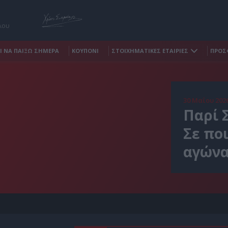
λου
Ι ΝΑ ΠΑΙΞΩ ΣΗΜΕΡΑ
ΚΟΥΠΟΝΙ
ΣΤΟΙΧΗΜΑΤΙΚΕΣ ΕΤΑΙΡΙΕΣ
ΠΡΟΣ
30 Μαΐου 202
Παρί 
Σε ποι
αγώνα