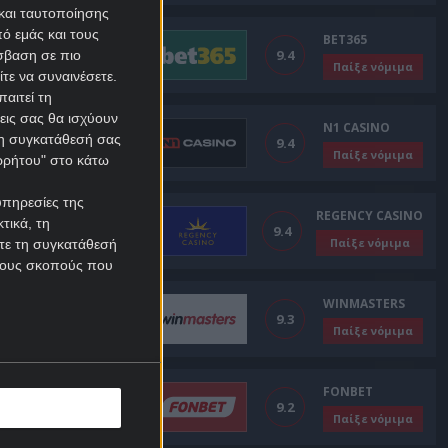
και ταυτοποίησης
ό εμάς και τους
BET365
9.4
σβαση σε πιο
Παίξε νόμιμα
τε να συναινέσετε.
είναι πάντα
αιτεί τη
 του
εις σας θα ισχύουν
N1 CASINO
 τη συγκατάθεσή σας
9.4
Παίξε νόμιμα
ορρήτου" στο κάτω
υπηρεσίες της
REGENCY CASINO
τικά, τη
9.4
Παίξε νόμιμα
ίτε τη συγκατάθεσή
Σε ποιο
 τους σκοπούς που
να
WINMASTERS
9.3
Παίξε νόμιμα
11/01/2026
FONBET
ε ποιο
9.2
να
Παίξε νόμιμα