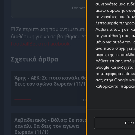
συνεργάτες μας ενδέ
Fonbet Live
μέσω σάρωσης συσκευ
συνεργάτες μας όπω
λεπτομερείς πληροφορ
☑️ Σε περίπτωση που αντιμετωπίσεις κάποιο πρόβλημα 
Λάβετε υπόψη ότι κά
διαθέσιμη για να σε βοηθήσει. Απλώς στείλε ένα μήν
συγκατάθεσή σας, αλ
μόνο για αυτόν τον 
FootballBet στο Facebook
.
ανά πάσα στιγμή επι
μέρος της ιστοσελίδα
Σχετικά άρθρα
Λάβετε επίσης υπόψη
Google και ενδέχετα
συμπεριφορά επίσκεψ
Άρης - ΑΕΚ: Σε ποιο κανάλι θα
ΟΦΗ - Ασ
σας στην Google και
δεις τον αγώνα δωρεάν (11/1)
ποιο καν
καθορίζονται παρακ
δωρεάν (
11/01/2026
Λεβαδειακός - Βόλος: Σε ποιο
Μάντσεστ
ΠΕΡΙ
κανάλι θα δεις τον αγώνα
Μπράιτον
δωρεάν (11/1)
δεις τον