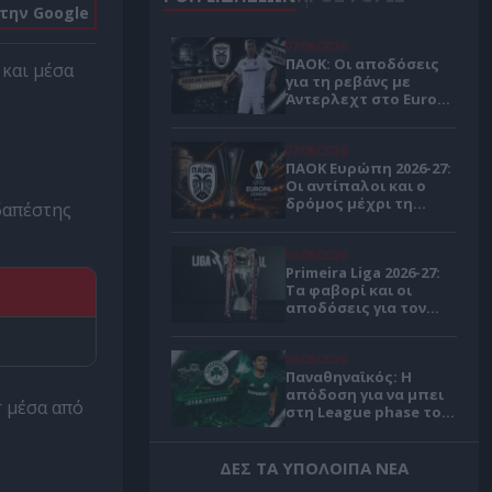
στην Google
07/08/2026
ΠΑΟΚ: Οι αποδόσεις
και μέσα
για τη ρεβάνς με
Άντερλεχτ στο Europa
League
07/08/2026
ΠΑΟΚ Ευρώπη 2026-27:
Οι αντίπαλοι και ο
δρόμος μέχρι τη
δαπέστης
League Phase
06/08/2026
Primeira Liga 2026-27:
Τα φαβορί και οι
αποδόσεις για τον
πρωταθλητή
Πορτογαλίας 🏆
06/08/2026
Παναθηναϊκός: Η
απόδοση για να μπει
r μέσα από
στη League phase του
Κόνφερενς Λιγκ 🍀
06/08/2026
ΔΕΣ ΤΑ ΥΠΟΛΟΙΠΑ ΝΕΑ
Παναθηναϊκός