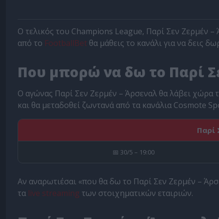
Ο τελικός του Champions League, Παρί Σεν Ζερμέν – 
από το
FootballBet
θα μάθεις το κανάλι για να δεις δω
Που μπορώ να δω το Παρί Σ
Ο αγώνας Παρί Σεν Ζερμέν – Άρσεναλ θα λάβει χώρα 
και θα μεταδοθεί ζωντανά από τα κανάλια Cosmote Spo
Παρί 
📅 30/5 – 19:00
Αν αναρωτιέσαι «που θα δω το Παρί Σεν Ζερμέν – Άρσεν
τα
live streaming
των στοιχηματικών εταιριών.