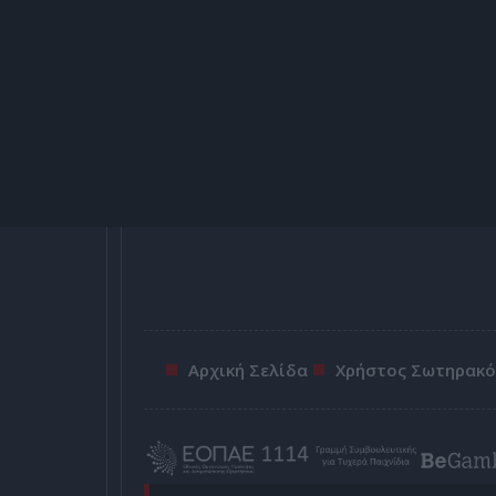
Αρχική Σελίδα
Χρήστος Σωτηρακ