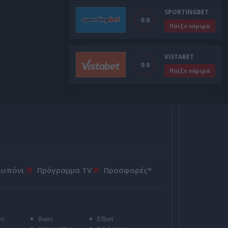
SPORTINGBET
9.0
Παίξε νόμιμα
VISTABET
9.0
Παίξε νόμιμα
ουπόνι
Πρόγραμμα TV
Προσφορές*
on
Bwin
Efbet