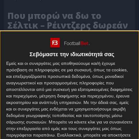
Που μπορώ να δω το
Σέλτικ – Ρέιντζερς δωρεάν
Ο αγώνας Σέλτικ – Ρέιντζερς θα λάβει χώρα την
Κυριακή 10 Μαΐου (14:00) στο «Celtic Park» και θα
μεταδοθεί ζωντανά από τα κανάλια Cosmote Sports.
Σεβόμαστε την ιδιωτικότητά σας
Εμείς και οι συνεργάτες μας αποθηκεύουμε και/ή έχουμε
Σέλτικ – Ρέιντζερς
πρόσβαση σε πληροφορίες σε μια συσκευή, όπως τα cookies,
και επεξεργαζόμαστε προσωπικά δεδομένα, όπως μοναδικοί
αναγνωριστικοί και προσαρμοσμένες πληροφορίες που
📅 10/5 – 14:00
📺 Cosmote Sport 1 HD
αποστέλλονται από μια συσκευή για εξατομικευμένες διαφημίσεις
και περιεχόμενο, μέτρηση διαφήμισης και περιεχομένου, έρευνα
Αν αναρωτιέσαι «που θα δω το Σέλτικ – Ρέιντζερς;»,
ακροατηρίου και ανάπτυξη υπηρεσιών.
Με την άδειά σας, εμείς
τότε πρέπει να ξέρεις ότι μεταδίδεται με ζωντανή
και οι συνεργάτες μας ενδέχεται να χρησιμοποιήσουμε ακριβή
δεδομένα γεωγραφικής τοποθεσίας και ταυτοποίησης μέσω
μετάδοση μέσα από τα
live streaming
των
σάρωσης συσκευών. Μπορείτε να κάνετε κλικ για να συναινέσετε
στοιχηματικών εταιριών.
στην επεξεργασία από εμάς και τους συνεργάτες μας όπως
περιγράφεται παραπάνω. Εναλλακτικά, μπορείτε να αποκτήσετε