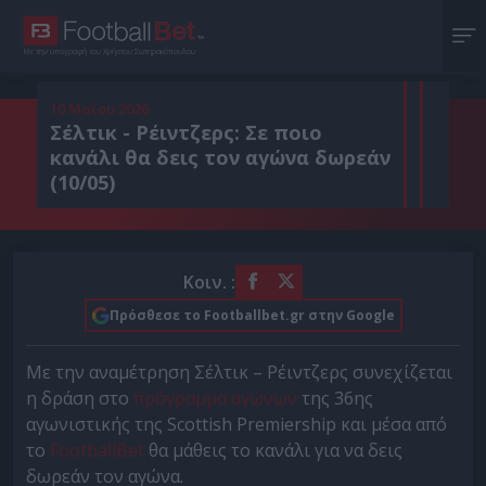
Με την υπογραφή του Χρήστου Σωτηρακόπουλου
10 Μαΐου 2026
Σέλτικ - Ρέιντζερς: Σε ποιο
κανάλι θα δεις τον αγώνα δωρεάν
(10/05)
Κοιν. :
Πρόσθεσε το Footballbet.gr στην Google
Με την αναμέτρηση Σέλτικ – Ρέιντζερς συνεχίζεται
η δράση στο
πρόγραμμα αγώνων
της 36ης
αγωνιστικής της Scottish Premiership και μέσα από
το
FootballBet
θα μάθεις το κανάλι για να δεις
δωρεάν τον αγώνα.