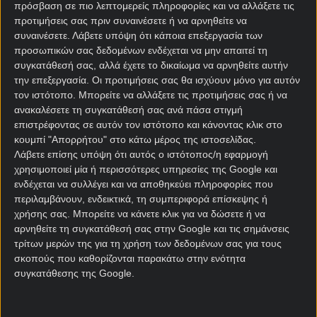
Σέλτικ – Ρέιντζερς: Live
πρόσβαση σε πιο λεπτομερείς πληροφορίες και να αλλάξετε τις
προτιμήσεις σας πριν συναινέσετε ή να αρνηθείτε να
Streaming
συναινέσετε.
Λάβετε υπόψη ότι κάποια επεξεργασία των
προσωπικών σας δεδομένων ενδέχεται να μην απαιτεί τη
Μπαίνοντας στο site του FootballΒet, μπορείς να
συγκατάθεσή σας, αλλά έχετε το δικαίωμα να αρνηθείτε αυτήν
δεις το Σέλτικ – Ρέιντζερς κανάλι μέσα από τα
την επεξεργασία. Οι προτιμήσεις σας θα ισχύουν μόνο για αυτόν
παρακάτω link από τις
στοιχηματικές εταιρίες
,
τον ιστότοπο. Μπορείτε να αλλάξετε τις προτιμήσεις σας ή να
ανακαλέσετε τη συγκατάθεσή σας ανά πάσα στιγμή
κάνοντας εγγραφή και μία κατάθεση, έστω την
επιστρέφοντας σε αυτόν τον ιστότοπο και κάνοντας κλικ στο
ελάχιστη.
κουμπί "Απορρήτου" στο κάτω μέρος της ιστοσελίδας.
Λάβετε επίσης υπόψη ότι αυτός ο ιστότοπος/η εφαρμογή
χρησιμοποιεί μία ή περισσότερες υπηρεσίες της Google και
ΔΕΣ LIVE ΕΔΩ ▶️
Novibet Live
ενδέχεται να συλλέγει και να αποθηκεύει πληροφορίες που
περιλαμβάνουν, ενδεικτικά, τη συμπεριφορά επίσκεψης ή
χρήσης σας. Μπορείτε να κάνετε κλικ για να δώσετε ή να
ΔΕΣ LIVE ΕΔΩ ▶️
Stoiximan Live
αρνηθείτε τη συγκατάθεσή σας στην Google και τις σημάνσεις
τρίτων μερών της για τη χρήση των δεδομένων σας για τους
σκοπούς που καθορίζονται παρακάτω στην ενότητα
ΔΕΣ LIVE ΕΔΩ ▶️
Bet365 Live
συγκατάθεσης της Google.
ΔΕΣ LIVE ΕΔΩ ▶️
Pamestoixima Live