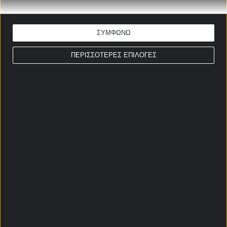
αγώνα δωρεάν (11/1)
11/01/2026
ΣΥΜΦΩΝΩ
Λεβαδειακός - Βόλος: Σε ποιο
ΠΕΡΙΣΣΟΤΕΡΕΣ ΕΠΙΛΟΓΕΣ
κανάλι θα δεις τον αγώνα
δωρεάν (11/1)
11/01/2026
Μάντσεστερ Γιουνάιτεντ -
Μπράιτον: Σε ποιο κανάλι θα
δεις τον αγώνα δωρεάν (11/1)
11/01/2026
Πόρτσμουθ - Άρσεναλ: Σε ποιο
κανάλι θα δεις τον αγώνα
δωρεάν (11/1)