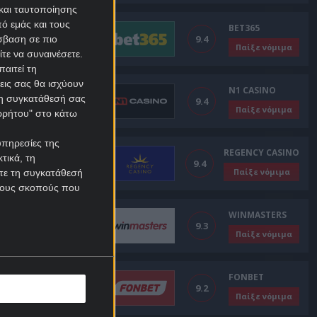
και ταυτοποίησης
ό εμάς και τους
BET365
9.4
σβαση σε πιο
Παίξε νόμιμα
τε να συναινέσετε.
αιτεί τη
εις σας θα ισχύουν
N1 CASINO
 τη συγκατάθεσή σας
9.4
Παίξε νόμιμα
ορρήτου" στο κάτω
υπηρεσίες της
REGENCY CASINO
τικά, τη
9.4
Παίξε νόμιμα
ίτε τη συγκατάθεσή
 τους σκοπούς που
WINMASTERS
9.3
Παίξε νόμιμα
FONBET
9.2
Παίξε νόμιμα