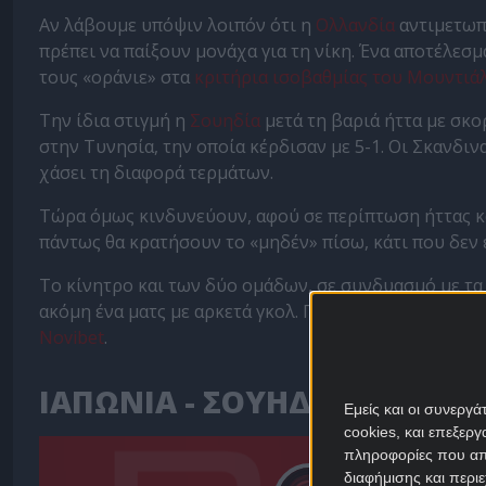
Αν λάβουμε υπόψιν λοιπόν ότι η
Ολλανδία
αντιμετωπί
πρέπει να παίξουν μονάχα για τη νίκη. Ένα αποτέλεσ
τους «οράνιε» στα
κριτήρια ισοβαθμίας του Μουντιά
Την ίδια στιγμή η
Σουηδία
μετά τη βαριά ήττα με σκο
στην Τυνησία, την οποία κέρδισαν με 5-1. Οι Σκανδιν
χάσει τη διαφορά τερμάτων.
Τώρα όμως κινδυνεύουν, αφού σε περίπτωση ήττας και
πάντως θα κρατήσουν το «μηδέν» πίσω, κάτι που δεν 
Το κίνητρο και των δύο ομάδων, σε συνδυασμό με τα
ακόμη ένα ματς με αρκετά γκολ. Για αυτό και για το
στ
Novibet
.
ΙΑΠΩΝΙΑ - ΣΟΥΗΔΙΑ ΠΡΟΓΝΩ
Εμείς και οι συνεργ
cookies, και επεξε
πληροφορίες που απο
διαφήμισης και περι