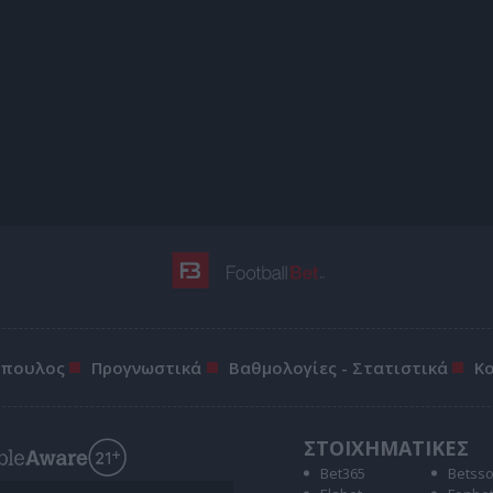
όπουλος
Προγνωστικά
Βαθμολογίες - Στατιστικά
Κ
ΣΤΟΙΧΗΜΑΤΙΚΕΣ
Bet365
Betss