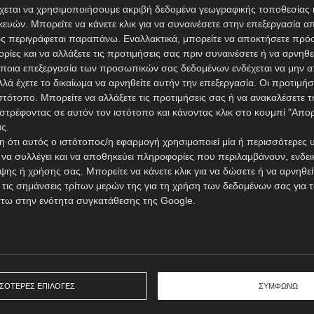
ΕΚΤΙΜΗΣΗ: Over 2,5
χεται να χρησιμοποιήσουμε ακριβή δεδομένα γεωγραφικής τοποθεσίας 
ών. Μπορείτε να κάνετε κλικ για να συναινέσετε στην επεξεργασία απ
Απόδοση: 1.75
Παίξε νόμιμα
ς περιγράφεται παραπάνω. Εναλλακτικά, μπορείτε να αποκτήσετε πρό
ίες και να αλλάξετε τις προτιμήσεις σας πριν συναινέσετε ή να αρνηθεί
ποια επεξεργασία των προσωπικών σας δεδομένων ενδέχεται να μην απ
λά έχετε το δικαίωμα να αρνηθείτε αυτήν την επεξεργασία. Οι προτιμήσ
ιστότοπο. Μπορείτε να αλλάξετε τις προτιμήσεις σας ή να ανακαλέσετε
στρέφοντας σε αυτόν τον ιστότοπο και κάνοντας κλικ στο κουμπί "Απ
ς.
 ότι αυτός ο ιστότοπος/η εφαρμογή χρησιμοποιεί μία ή περισσότερες 
ι να συλλέγει και να αποθηκεύει πληροφορίες που περιλαμβάνουν, ενδεικ
ης ή χρήσης σας. Μπορείτε να κάνετε κλικ για να δώσετε ή να αρνηθε
 τις σημάνσεις τρίτων μερών της για τη χρήση των δεδομένων σας για
άτω στην ενότητα συγκατάθεσης της Google.
ΣΣΟΤΕΡΕΣ ΕΠΙΛΟΓΕΣ
ΣΥΜΦΩΝΩ