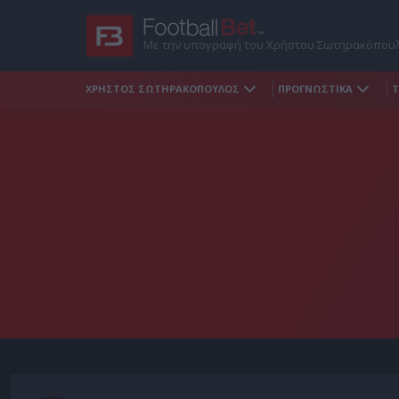
Με την υπογραφή του Χρήστου Σωτηρακόπου
ΧΡΗΣΤΟΣ ΣΩΤΗΡΑΚΟΠΟΥΛΟΣ
ΠΡΟΓΝΩΣΤΙΚΑ
Τ