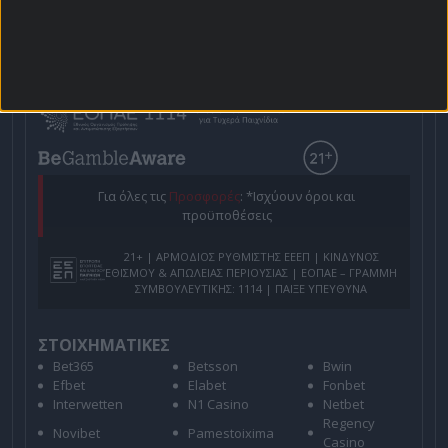
Πρόγραμμα TV
Προσφορές*
Για όλες τις
Προσφορές
: *Ισχύουν όροι και
προϋποθέσεις
21+ | ΑΡΜΟΔΙΟΣ ΡΥΘΜΙΣΤΗΣ ΕΕΕΠ | ΚΙΝΔΥΝΟΣ
ΕΘΙΣΜΟΥ & ΑΠΩΛΕΙΑΣ ΠΕΡΙΟΥΣΙΑΣ | ΕΟΠΑΕ – ΓΡΑΜΜΗ
ΣΥΜΒΟΥΛΕΥΤΙΚΗΣ: 1114 | ΠΑΙΞΕ ΥΠΕΥΘΥΝΑ
ΣΤΟΙΧΗΜΑΤΙΚΕΣ
Bet365
Betsson
Bwin
Efbet
Elabet
Fonbet
Interwetten
N1 Casino
Netbet
Regency
Novibet
Pamestoixima
Casino