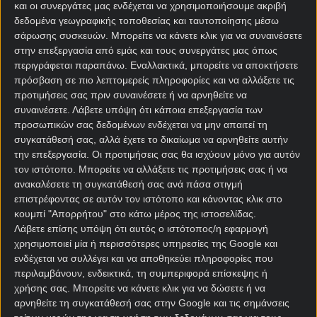
και οι συνεργάτες μας ενδέχεται να χρησιμοποιήσουμε ακριβή
Να πούμε κάπου εδώ, πως τότε ήταν και η τελευταία
δεδομένα γεωγραφικής τοποθεσίας και ταυτοποίησης μέσω
σάρωσης συσκευών. Μπορείτε να κάνετε κλικ για να συναινέσετε
φορά που η
Νότια Αφρική
αγωνίστηκε στο
στην επεξεργασία από εμάς και τους συνεργάτες μας όπως
Παγκόσμιο. Και ήταν μια ιστορική διοργάνωση,
περιγράφεται παραπάνω. Εναλλακτικά, μπορείτε να αποκτήσετε
μέχρι τη φετινή.
πρόσβαση σε πιο λεπτομερείς πληροφορίες και να αλλάξετε τις
προτιμήσεις σας πριν συναινέσετε ή να αρνηθείτε να
συναινέσετε.
Λάβετε υπόψη ότι κάποια επεξεργασία των
προσωπικών σας δεδομένων ενδέχεται να μην απαιτεί τη
συγκατάθεσή σας, αλλά έχετε το δικαίωμα να αρνηθείτε αυτήν
την επεξεργασία. Οι προτιμήσεις σας θα ισχύουν μόνο για αυτόν
τον ιστότοπο. Μπορείτε να αλλάξετε τις προτιμήσεις σας ή να
ανακαλέσετε τη συγκατάθεσή σας ανά πάσα στιγμή
επιστρέφοντας σε αυτόν τον ιστότοπο και κάνοντας κλικ στο
κουμπί "Απορρήτου" στο κάτω μέρος της ιστοσελίδας.
Λάβετε επίσης υπόψη ότι αυτός ο ιστότοπος/η εφαρμογή
χρησιμοποιεί μία ή περισσότερες υπηρεσίες της Google και
ενδέχεται να συλλέγει και να αποθηκεύει πληροφορίες που
περιλαμβάνουν, ενδεικτικά, τη συμπεριφορά επίσκεψης ή
χρήσης σας. Μπορείτε να κάνετε κλικ για να δώσετε ή να
Το 2010 ήταν το πρώτο Μουντιάλ στην ιστορία το
αρνηθείτε τη συγκατάθεσή σας στην Google και τις σημάνσεις
οποίο διεξήχθη στην Αφρική, ενώ φέτος θα δούμε