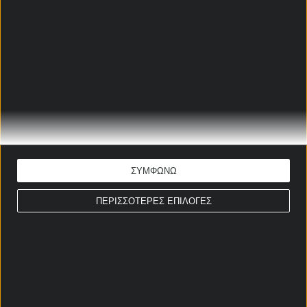
Επόμενη ομάδα Γκουαρδιόλα:
Εκεί τον «στέλνουν» οι
στοιχηματικές 😮
11/06/2026
Πρεμιέρα Μουντιάλ με super
ενισχυμένη νίκη της Τσεχίας
δια... ποδός Σικ 💥
11/06/2026
ΣΥΜΦΩΝΩ
ΠΕΡΙΣΣΟΤΕΡΕΣ ΕΠΙΛΟΓΕΣ
Επόμενη ομάδα Μαυροπάνου:
Αυξάνονται οι πιθανότητες
για την ΑΕΚ
11/06/2026
ΣΤΟΙΧΗΜΑΤΙΚΕΣ ΠΡΟΣΦΟΡΕΣ *