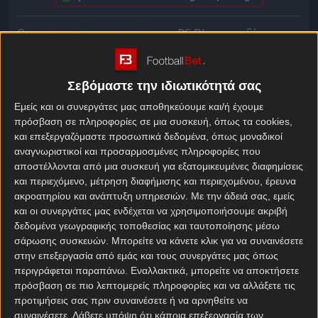
Ο
μεγάλος διαγωνισμός*
του PS Blog σου δίνει την
ευκαιρία να αποκτήσεις μία από τις επίσημες
φανέλες της ΜΠΑΜ FC, της ομάδας που έχει
καταφέρει να γίνει φαινόμενο τόσο στα γήπεδα όσο
Σεβόμαστε την ιδιωτικότητά σας
και στα social media!
Εμείς και οι συνεργάτες μας αποθηκεύουμε και/ή έχουμε
πρόσβαση σε πληροφορίες σε μια συσκευή, όπως τα cookies,
Η ΜΠΑΜ FC συνεχίζει να γράφει ιστορία στο
και επεξεργαζόμαστε προσωπικά δεδομένα, όπως μοναδικοί
ελληνικό ποδόσφαιρο. Η ομάδα που ιδρύθηκε το
αναγνωριστικοί και προσαρμοσμένες πληροφορίες που
2021 από τους youtubers Madney και Karpouzis
αποστέλλονται από μια συσκευή για εξατομικευμένες διαφημίσεις
πανηγύρισε την τέταρτη συνεχόμενη άνοδό της και
και περιεχόμενο, μέτρηση διαφήμισης και περιεχομένου, έρευνα
τη νέα σεζόν θα αγωνίζεται στη Γ’ Εθνική,
ακροατηρίου και ανάπτυξη υπηρεσιών.
Με την άδειά σας, εμείς
και οι συνεργάτες μας ενδέχεται να χρησιμοποιήσουμε ακριβή
συνεχίζοντας το εντυπωσιακό της ταξίδι από τα
δεδομένα γεωγραφικής τοποθεσίας και ταυτοποίησης μέσω
τοπικά πρωταθλήματα προς τις εθνικές κατηγορίες.
σάρωσης συσκευών. Μπορείτε να κάνετε κλικ για να συναινέσετε
στην επεξεργασία από εμάς και τους συνεργάτες μας όπως
Κι εσύ μπορείς τώρα να γίνεις κομμάτι αυτής της
περιγράφεται παραπάνω. Εναλλακτικά, μπορείτε να αποκτήσετε
ξεχωριστής ποδοσφαιρικής ιστορίας, καθώς το PS
πρόσβαση σε πιο λεπτομερείς πληροφορίες και να αλλάξετε τις
Blog κληρώνει*:
προτιμήσεις σας πριν συναινέσετε ή να αρνηθείτε να
συναινέσετε.
Λάβετε υπόψη ότι κάποια επεξεργασία των