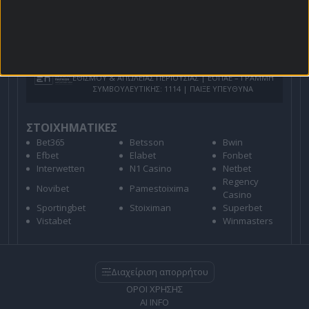
Για όλες τις
Προσφορές
: *Ισχύουν όροι και
προϋποθέσεις
21+ | ΑΡΜΟΔΙΟΣ ΡΥΘΜΙΣΤΗΣ ΕΕΕΠ | ΚΙΝΔΥΝΟΣ
ΕΘΙΣΜΟΥ & ΑΠΩΛΕΙΑΣ ΠΕΡΙΟΥΣΙΑΣ | ΕΟΠΑΕ – ΓΡΑΜΜΗ
ΣΥΜΒΟΥΛΕΥΤΙΚΗΣ: 1114 | ΠΑΙΞΕ ΥΠΕΥΘΥΝΑ
ΣΤΟΙΧΗΜΑΤΙΚΕΣ
Bet365
Betsson
Bwin
Efbet
Elabet
Fonbet
Interwetten
N1 Casino
Netbet
Regency
Novibet
Pamestoixima
Casino
Sportingbet
Stoiximan
Superbet
Vistabet
Winmasters
Διαχείριση απορρήτου
ΟΡΟΙ ΧΡΗΣΗΣ
AI INFO