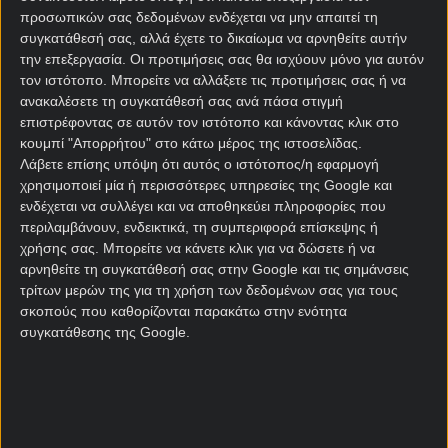
10 λευκές φανέλες ΜΠΑΜ FC
προσωπικών σας δεδομένων ενδέχεται να μην απαιτεί τη
10 πορτοκαλί φανέλες ΜΠΑΜ FC
συγκατάθεσή σας, αλλά έχετε το δικαίωμα να αρνηθείτε αυτήν
την επεξεργασία. Οι προτιμήσεις σας θα ισχύουν μόνο για αυτόν
10 μαύρες φανέλες ΜΠΑΜ FC
τον ιστότοπο. Μπορείτε να αλλάξετε τις προτιμήσεις σας ή να
Συνολικά 30 τυχεροί* νικητές θα αποκτήσουν μία
ανακαλέσετε τη συγκατάθεσή σας ανά πάσα στιγμή
επιστρέφοντας σε αυτόν τον ιστότοπο και κάνοντας κλικ στο
αυθεντική φανέλα της ΜΠΑΜ FC και θα φορέσουν τα
κουμπί "Απορρήτου" στο κάτω μέρος της ιστοσελίδας.
χρώματα της πιο viral ομάδας της Ελλάδας, που
Λάβετε επίσης υπόψη ότι αυτός ο ιστότοπος/η εφαρμογή
συνεχίζει να σπάει κάθε προσδοκία εντός και εκτός
χρησιμοποιεί μία ή περισσότερες υπηρεσίες της Google και
γηπέδων.
ενδέχεται να συλλέγει και να αποθηκεύει πληροφορίες που
περιλαμβάνουν, ενδεικτικά, τη συμπεριφορά επίσκεψης ή
Ο
διαγωνισμός*
ολοκληρώνεται την Κυριακή
χρήσης σας. Μπορείτε να κάνετε κλικ για να δώσετε ή να
(21/06/2026, 23:59).
αρνηθείτε τη συγκατάθεσή σας στην Google και τις σημάνσεις
τρίτων μερών της για τη χρήση των δεδομένων σας για τους
*Ισχύουν Όροι & Προϋποθέσεις.
σκοπούς που καθορίζονται παρακάτω στην ενότητα
συγκατάθεσης της Google.
«21+ | ΑΡΜΟΔΙΟΣ ΡΥΘΜΙΣΤΗΣ ΕΕΕΠ | ΚΙΝΔΥΝΟΣ
ΕΘΙΣΜΟΥ & ΑΠΩΛΕΙΑΣ ΠΕΡΙΟΥΣΙΑΣ | ΕΟΠΑΕ –
ΓΡΑΜΜΗ ΣΥΜΒΟΥΛΕΥΤΙΚΗΣ: 1114 | ΠΑΙΞΕ
ΥΠΕΥΘΥΝΑ».