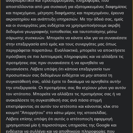
αναγνωριστικοί και προσαρμοσμένες πληροφορίες που
αποστέλλονται από μια συσκευή για εξατομικευμένες διαφημίσεις
Για τους πιο παλιούς, αυτό το ζευγάρι θα τους
και περιεχόμενο, μέτρηση διαφήμισης και περιεχομένου, έρευνα
φαίνεται γνώριμο κι όχι άδικα. Το 2010 οι δύο
ακροατηρίου και ανάπτυξη υπηρεσιών.
Με την άδειά σας, εμείς
ομάδες είχαν αναμετρηθεί ξανά στην πρεμιέρα της
και οι συνεργάτες μας ενδέχεται να χρησιμοποιήσουμε ακριβή
διοργάνωσης, με τη Νότια Αφρική να είναι τότε η
δεδομένα γεωγραφικής τοποθεσίας και ταυτοποίησης μέσω
οικοδέσποινα.
σάρωσης συσκευών. Μπορείτε να κάνετε κλικ για να συναινέσετε
στην επεξεργασία από εμάς και τους συνεργάτες μας όπως
Το να ζήσουμε ξανά το
«ντεζαβού» της πρεμιέρας
περιγράφεται παραπάνω. Εναλλακτικά, μπορείτε να αποκτήσετε
είναι κάτι το οποίο υπάρχει στις
στοιχηματικές
πρόσβαση σε πιο λεπτομερείς πληροφορίες και να αλλάξετε τις
εταιρίες
και μάλιστα… δείχνει τον νικητή του
προτιμήσεις σας πριν συναινέσετε ή να αρνηθείτε να
συναινέσετε.
Λάβετε υπόψη ότι κάποια επεξεργασία των
Μουντιάλ 2026! Αλλά αυτό είναι άλλη κουβέντα.
προσωπικών σας δεδομένων ενδέχεται να μην απαιτεί τη
Όπως και να ‘χει τα
στατιστικά
«λένε» πως το
συγκατάθεσή σας, αλλά έχετε το δικαίωμα να αρνηθείτε αυτήν
την επεξεργασία. Οι προτιμήσεις σας θα ισχύουν μόνο για αυτόν
Μεξικό έχει παραμείνει αήττητο στις τελευταίες
τον ιστότοπο. Μπορείτε να αλλάξετε τις προτιμήσεις σας ή να
πέντε πρεμιέρες του στη διοργάνωση. Με λίγα
ανακαλέσετε τη συγκατάθεσή σας ανά πάσα στιγμή
λόγια, ήττα έχει να δει από το 1994 και το 1-0 με τη
επιστρέφοντας σε αυτόν τον ιστότοπο και κάνοντας κλικ στο
Νορβηγία.
κουμπί "Απορρήτου" στο κάτω μέρος της ιστοσελίδας.
Λάβετε επίσης υπόψη ότι αυτός ο ιστότοπος/η εφαρμογή
Από την άλλη η Νότια Αφρική θα κάνει την τέταρτη
χρησιμοποιεί μία ή περισσότερες υπηρεσίες της Google και
προσωπική της εμφάνιση στο Παγκόσμιο. Το
ενδέχεται να συλλέγει και να αποθηκεύει πληροφορίες που