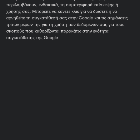
πρόγραμμα Μουντιάλ 2026
δεν είναι «ευκολάκι»,
περιλαμβάνουν, ενδεικτικά, τη συμπεριφορά επίσκεψης ή
ωστόσο σίγουρα ελπίζουν αυτή τη φορά να
χρήσης σας. Μπορείτε να κάνετε κλικ για να δώσετε ή να
αρνηθείτε τη συγκατάθεσή σας στην Google και τις σημάνσεις
περάσουν στα νοκ άουτ – κάτι που δεν έχει γίνει
τρίτων μερών της για τη χρήση των δεδομένων σας για τους
ποτέ!
σκοπούς που καθορίζονται παρακάτω στην ενότητα
συγκατάθεσης της Google.
Παρακάτω οι ενισχυμένες αποδόσεις που
ξεχωρίσαμε για το Μεξικό – Νότια Αφρική από το
Pamestoixima
ώστε να διαλέξεις αυτές που σου
ταιριάζουν.
ΕΝΙΣΧΥΜΕΝΗ
ΣΗΜΕΙΟ
ΑΠΟΔΟΣΗ
ΑΠΟΔΟΣΗ
N/G & Over 9,5
3.30
4.00
κόρνερ 🚀
1 & G/G & Over 8,5
6.50
7.75
κόρνερ 🚀