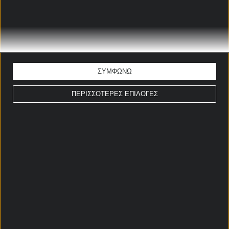
2 & Over 8,5
4.15
4.95
κόρνερ 🚀
1 & Over 5,5
8.25
κόρνερ Ν. Κορέα
6.25
ΣΥΜΦΩΝΩ
🚀🚀
ΠΕΡΙΣΣΟΤΕΡΕΣ ΕΠΙΛΟΓΕΣ
Σχετικά άρθρα
Πρώτος Σκόρερ Μουντιάλ
2026 Αποδόσεις - Τα μεγάλα
φαβορί
16/07/2026
Αποδόσεις κατάκτησης
Μουντιάλ 2026: Έχει το