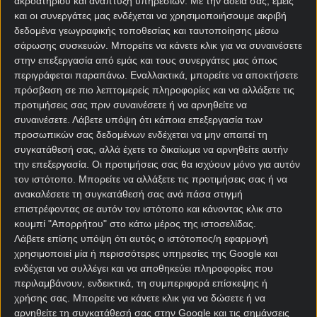
ακροατηρίου και ανάπτυξη υπηρεσιών.
Με την άδειά σας, εμείς
Βεζένκοφ. Για τους «πράσινους», ο Γκραντ έβαλε 19
και οι συνεργάτες μας ενδέχεται να χρησιμοποιήσουμε ακριβή
πόντους με 5 ασίστ, ενώ ο Σορτς ήταν πολύ καλός,
δεδομένα γεωγραφικής τοποθεσίας και ταυτοποίησης μέσω
έχοντας 15 πόντους στο ενεργητικό του. Στη
Fonbet
σάρωσης συσκευών. Μπορείτε να κάνετε κλικ για να συναινέσετε
υπάρχουν αρκετές επιλογές και για αυτήν την
στην επεξεργασία από εμάς και τους συνεργάτες μας όπως
αναμέτρηση, όπως το 160-169 Πόντοι, στο 3.70.
περιγράφεται παραπάνω. Εναλλακτικά, μπορείτε να αποκτήσετε
πρόσβαση σε πιο λεπτομερείς πληροφορίες και να αλλάξετε τις
Παρολί που δεν χάνει!
προτιμήσεις σας πριν συναινέσετε ή να αρνηθείτε να
συναινέσετε.
Λάβετε υπόψη ότι κάποια επεξεργασία των
Στο Ποδόσφαιρο, η Πορτογαλία δίνει δυνατό
προσωπικών σας δεδομένων ενδέχεται να μην απαιτεί τη
φιλικό με τη Νιγηρία, λίγο πριν την πρεμιέρα της
συγκατάθεσή σας, αλλά έχετε το δικαίωμα να αρνηθείτε αυτήν
στο Μουντιάλ, όπου θα αντιμετωπίσει το Κονγκό
την επεξεργασία. Οι προτιμήσεις σας θα ισχύουν μόνο για αυτόν
(17/6, 22:00). Στο τελευταίο τεστ, κέρδισε 2-1 τη Χιλή
τον ιστότοπο. Μπορείτε να αλλάξετε τις προτιμήσεις σας ή να
ανακαλέσετε τη συγκατάθεσή σας ανά πάσα στιγμή
με γκολ από Γκέδες και Φερνάντες, σε ένα
επιστρέφοντας σε αυτόν τον ιστότοπο και κάνοντας κλικ στο
επεισοδιακό παιχνίδι που είχε δύο αποβολές στο
κουμπί "Απορρήτου" στο κάτω μέρος της ιστοσελίδας.
πρώτο ημίχρονο. Αντίθετα, η Νιγηρία απογοήτευσε
Λάβετε επίσης υπόψη ότι αυτός ο ιστότοπος/η εφαρμογή
με τον αποκλεισμό από το Μουντιάλ και θα το δει
χρησιμοποιεί μία ή περισσότερες υπηρεσίες της Google και
από την τηλεόραση. Επίσης, στο προ ημερών φιλικό
ενδέχεται να συλλέγει και να αποθηκεύει πληροφορίες που
με την Πολωνία, έμεινε στο 2-2. Εδώ, το Goal/Goal
περιλαμβάνουν, ενδεικτικά, τη συμπεριφορά επίσκεψης ή
δίνεται σε απόδοση 1.98. Μάλιστα, αυτός είναι ο
χρήσης σας. Μπορείτε να κάνετε κλικ για να δώσετε ή να
αρνηθείτε τη συγκατάθεσή σας στην Google και τις σημάνσεις