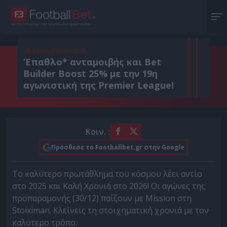
Με την υπογραφή του Χρήστου Σωτηρακόπουλου
29 Δεκεμβρίου 2025
‘Επαθλο* ανταμοιβής και Bet
Builder Boost 25% με την 19η
αγωνιστική της Premier League!
Κοιν. :
Πρόσθεσε το Footballbet.gr στην Google
Το καλύτερο πρωτάθλημα του κόσμου λέει αντίο
στο 2025 και Καλή Χρονιά στο 2026! Οι αγώνες της
προπαραμονής (30/12) παίζουν με Mission στη
Stoiximan. Κλείνεις τη στοιχηματική χρονιά με τον
καλύτερο τρόπο.