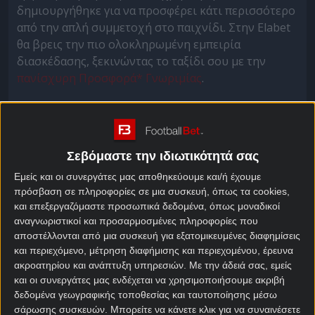
δημιουργήθηκε για να προσφέρει κάτι περισσότερο
από την απλή συμμετοχή στο παιχνίδι. Στην Elabet
θα βρεις την πιο ολοκληρωμένη εμπειρία
διασκέδασης, ξεκινώντας το ταξίδι σου με την
πανίσχυρη Προσφορά* Γνωριμίας
.
Ela όπως είσαι, και μπες στον κόσμο του παιχνιδιού
με τον δικό σου τρόπο!
Σεβόμαστε την ιδιωτικότητά σας
Προσφορά*
Εμείς και οι συνεργάτες μας αποθηκεύουμε και/ή έχουμε
Καλωσορίσματος στο
πρόσβαση σε πληροφορίες σε μια συσκευή, όπως τα cookies,
Στοίχημα
και επεξεργαζόμαστε προσωπικά δεδομένα, όπως μοναδικοί
αναγνωριστικοί και προσαρμοσμένες πληροφορίες που
αποστέλλονται από μια συσκευή για εξατομικευμένες διαφημίσεις
Η δράση ξεκινά δυναμικά, με τη νέα στοιχηματική
και περιεχόμενο, μέτρηση διαφήμισης και περιεχομένου, έρευνα
να υποδέχεται τους παίκτες της με μία άκρως
ακροατηρίου και ανάπτυξη υπηρεσιών.
Με την άδειά σας, εμείς
ελκυστική προσφορά* γνωριμίας για να
και οι συνεργάτες μας ενδέχεται να χρησιμοποιήσουμε ακριβή
εξερευνήσουν το κόσμο του στοιχήματος . Οι
δεδομένα γεωγραφικής τοποθεσίας και ταυτοποίησης μέσω
κορυφαίες διοργανώσεις σε περιμένουν με ένταση,
σάρωσης συσκευών. Μπορείτε να κάνετε κλικ για να συναινέσετε