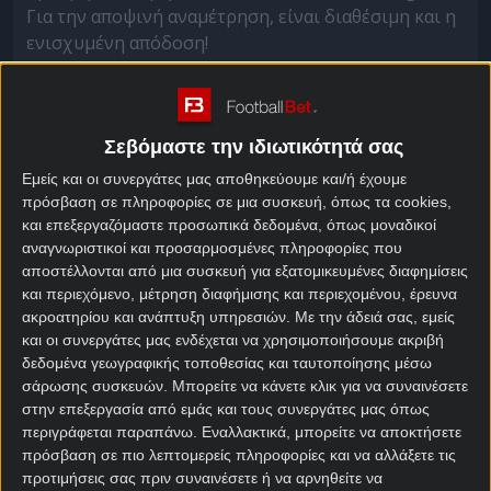
Για την αποψινή αναμέτρηση, είναι διαθέσιμη και η
ενισχυμένη απόδοση!
Όσοι ασχολούνται με το διαδικτυακό
στοίχημα
γνωρίζουν ήδη την προσφορά «Ενίσχυση Κερδών»
της
bet365
, η οποία ενεργοποιείται σε σημαντικές
Σεβόμαστε την ιδιωτικότητά σας
αναμετρήσεις και προσφέρει αυξημένες αποδόσεις,
Εμείς και οι συνεργάτες μας αποθηκεύουμε και/ή έχουμε
δίνοντας έτσι στους παίκτες μεγαλύτερες πιθανές
πρόσβαση σε πληροφορίες σε μια συσκευή, όπως τα cookies,
επιστροφές σε επιλεγμένα στοιχήματα.
και επεξεργαζόμαστε προσωπικά δεδομένα, όπως μοναδικοί
αναγνωριστικοί και προσαρμοσμένες πληροφορίες που
αποστέλλονται από μια συσκευή για εξατομικευμένες διαφημίσεις
και περιεχόμενο, μέτρηση διαφήμισης και περιεχομένου, έρευνα
ακροατηρίου και ανάπτυξη υπηρεσιών.
Με την άδειά σας, εμείς
και οι συνεργάτες μας ενδέχεται να χρησιμοποιήσουμε ακριβή
δεδομένα γεωγραφικής τοποθεσίας και ταυτοποίησης μέσω
σάρωσης συσκευών. Μπορείτε να κάνετε κλικ για να συναινέσετε
στην επεξεργασία από εμάς και τους συνεργάτες μας όπως
περιγράφεται παραπάνω. Εναλλακτικά, μπορείτε να αποκτήσετε
πρόσβαση σε πιο λεπτομερείς πληροφορίες και να αλλάξετε τις
προτιμήσεις σας πριν συναινέσετε ή να αρνηθείτε να