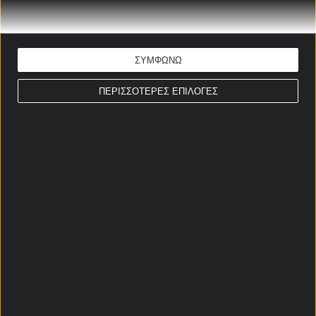
Oι τιτάνες συγκρούονται,
Μέσι εναντίον Σαλάχ και
έπαθλα που φτάνουν έως
1.000.000€*!
07/07/2026
ΣΥΜΦΩΝΩ
ΠΕΡΙΣΣΟΤΕΡΕΣ ΕΠΙΛΟΓΕΣ
«Χρυσή Ενίσχυση» στο γκολ
του Εμπολό και 0% γκανιότα
για το Ελβετία – Κολομβία
07/07/2026
Bet Builder Boost: Έως 100%
ενίσχυση* στα νοκ άουτ του
World Cup 2026!
07/07/2026
Το N1Casino.gr υποδέχεται
τον Ιούλιο με μια νέα