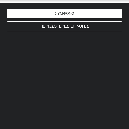
ΣΤΟΙΧΗΜΑΤΙΚΕΣ ΠΡΟΣΦΟΡΕΣ *
ΣΥΜΦΩΝΩ
ΠΕΡΙΣΣΟΤΕΡΕΣ ΕΠΙΛΟΓΕΣ
Αρχική Σελίδα
Χρήστος Σωτηρακόπουλος
Προγνωστικά
Βαθμολογίες - Στατιστικά
Κουπόνι
Πρόγραμμα TV
Προσφορές*