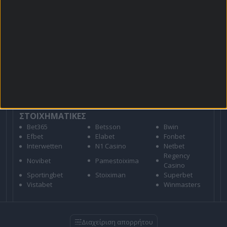
Για όλες τις
Προσφορές
: *Ισχύουν όροι και
προϋποθέσεις
21+ | ΑΡΜΟΔΙΟΣ ΡΥΘΜΙΣΤΗΣ ΕΕΕΠ | ΚΙΝΔΥΝΟΣ
ΕΘΙΣΜΟΥ & ΑΠΩΛΕΙΑΣ ΠΕΡΙΟΥΣΙΑΣ | ΕΟΠΑΕ – ΓΡΑΜΜΗ
ΣΥΜΒΟΥΛΕΥΤΙΚΗΣ: 1114 | ΠΑΙΞΕ ΥΠΕΥΘΥΝΑ
ΣΤΟΙΧΗΜΑΤΙΚΕΣ
Bet365
Betsson
Bwin
Efbet
Elabet
Fonbet
Interwetten
N1 Casino
Netbet
Regency
Novibet
Pamestoixima
Casino
Sportingbet
Stoiximan
Superbet
Vistabet
Winmasters
Διαχείριση απορρήτου