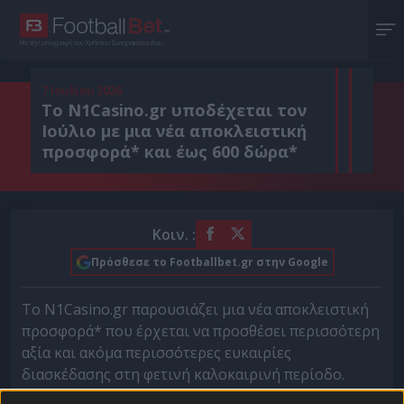
Με την υπογραφή του Χρήστου Σωτηρακόπουλου
7 Ιουλίου 2026
Το N1Casino.gr υποδέχεται τον
Ιούλιο με μια νέα αποκλειστική
προσφορά* και έως 600 δώρα*
Κοιν. :
Πρόσθεσε το Footballbet.gr στην Google
Το N1Casino.gr παρουσιάζει μια νέα αποκλειστική
προσφορά* που έρχεται να προσθέσει περισσότερη
αξία και ακόμα περισσότερες ευκαιρίες
διασκέδασης στη φετινή καλοκαιρινή περίοδο.