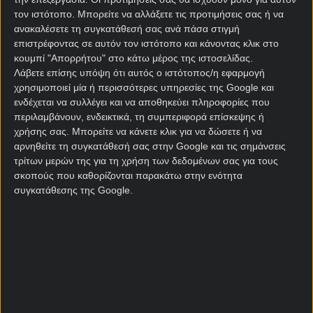
ΑΠΩΛΕΙΑΣ ΠΕΡΙΟΥΣΙΑΣ | ΕΟΠΑΕ – ΓΡΑΜΜΗ
τον ιστότοπο. Μπορείτε να αλλάξετε τις προτιμήσεις σας ή να
ΣΥΜΒΟΥΛΕΥΤΙΚΗΣ: 1114 | ΠΑΙΞΕ ΥΠΕΥΘΥΝΑ
ανακαλέσετε τη συγκατάθεσή σας ανά πάσα στιγμή
επιστρέφοντας σε αυτόν τον ιστότοπο και κάνοντας κλικ στο
Σχετικά άρθρα
κουμπί "Απορρήτου" στο κάτω μέρος της ιστοσελίδας.
Λάβετε επίσης υπόψη ότι αυτός ο ιστότοπος/η εφαρμογή
χρησιμοποιεί μία ή περισσότερες υπηρεσίες της Google και
Σέντρα με Δώρα*
ενδέχεται να συλλέγει και να αποθηκεύει πληροφορίες που
περιλαμβάνουν, ενδεικτικά, τη συμπεριφορά επίσκεψης ή
15/07/2026
χρήσης σας. Μπορείτε να κάνετε κλικ για να δώσετε ή να
αρνηθείτε τη συγκατάθεσή σας στην Google και τις σημάνσεις
τρίτων μερών της για τη χρήση των δεδομένων σας για τους
Επικίνδυνη πίστα για τα
σκοπούς που καθορίζονται παρακάτω στην ενότητα
φαβορί: Παγκόσμιο με 1016
συγκατάθεσης της Google.
Δώρα* χωρίς κατάθεση* στη
Stoiximan
05/07/2026
Αγωνιστική των…εκπλήξεων
για μια θέση στους «8» με
ειδικά στοιχήματα!