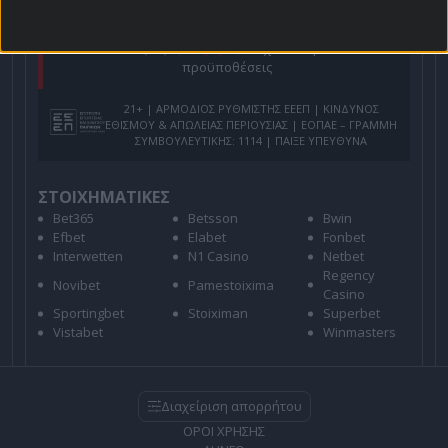
Για όλες τις
Προσφορές
: *Ισχύουν όροι και
προϋποθέσεις
21+ | ΑΡΜΟΔΙΟΣ ΡΥΘΜΙΣΤΗΣ ΕΕΕΠ | ΚΙΝΔΥΝΟΣ
ΕΘΙΣΜΟΥ & ΑΠΩΛΕΙΑΣ ΠΕΡΙΟΥΣΙΑΣ | ΕΟΠΑΕ – ΓΡΑΜΜΗ
ΣΥΜΒΟΥΛΕΥΤΙΚΗΣ: 1114 | ΠΑΙΞΕ ΥΠΕΥΘΥΝΑ
ΣΤΟΙΧΗΜΑΤΙΚΕΣ
Bet365
Betsson
Bwin
Efbet
Elabet
Fonbet
Interwetten
N1 Casino
Netbet
Regency
Novibet
Pamestoixima
Casino
Sportingbet
Stoiximan
Superbet
Vistabet
Winmasters
Διαχείριση απορρήτου
ΟΡΟΙ ΧΡΗΣΗΣ