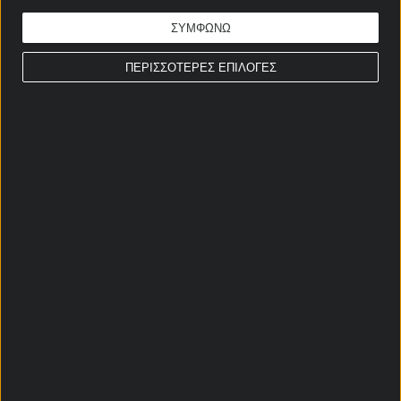
ΣΥΜΦΩΝΩ
Παγκόσμιο: Τώρα αρχίζει το
ΠΕΡΙΣΣΟΤΕΡΕΣ ΕΠΙΛΟΓΕΣ
καλό με super έπαθλο*
ανταμοιβής!
03/07/2026
Το Παγκόσμιο Κύπελλο στη
Stoiximan με 2026 Δώρα*
03/07/2026
Άνετη η Πρωταθλήτρια
Κόσμου με σούπερ αποδόσεις
στη winmasters!
03/07/2026