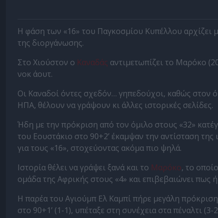
Η φάση των «16» του Παγκοσμίου Κυπέλλου αρχίζει 
της διοργάνωσης.
Στο Χιούστον ο
Καναδάς
αντιμετωπίζει το Μαρόκο (20
νοκ άουτ.
Οι Καναδοί όντες σχεδόν… γηπεδούχοι, καθώς στον όμ
ΗΠΑ, θέλουν να γράψουν κι άλλες ιστορικές σελίδες.
Ήδη με την πρόκριση από τον όμιλο στους «32» κατέγ
του Εουστάκιο στο 90+2’ έκαμψαν την αντίσταση της ι
για τους «16», στοχεύοντας ακόμα πιο ψηλά.
Ιστορία θέλει να γράψει ξανά και το
Μαρόκο
, το οποί
ομάδα της Αφρικής στους «4» και επιβεβαιώνει πως ή
Η παρέα του Αγιούμπ Ελ Καμπί πήρε μεγάλη πρόκριση 
στο 90+1’ (1-1), υπέταξε στη συνέχεια στα πέναλτι (