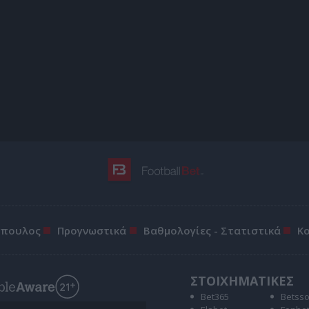
όπουλος
Προγνωστικά
Βαθμολογίες - Στατιστικά
Κ
ΣΤΟΙΧΗΜΑΤΙΚΕΣ
Bet365
Betss