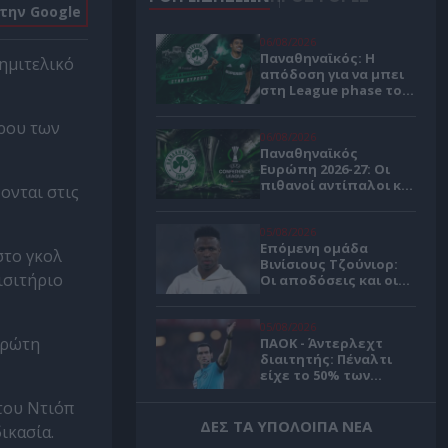
στην Google
06/08/2026
Παναθηναϊκός: Η
ημιτελικό
απόδοση για να μπει
στη League phase του
Κόνφερενς Λιγκ 🍀
ύρου των
06/08/2026
Παναθηναϊκός
Ευρώπη 2026-27: Οι
πιθανοί αντίπαλοι και
ονται στις
το απαιτητικό
πρόγραμμα
05/08/2026
Επόμενη ομάδα
στο γκολ
Βινίσιους Τζούνιορ:
ισιτήριο
Οι αποδόσεις και οι
πιθανότητες για
μεταγραφή στην
Άρσεναλ
05/08/2026
πρώτη
ΠΑΟΚ - Άντερλεχτ
διαιτητής: Πέναλτι
είχε το 50% των
αγώνων ελληνικών
 του Ντιόπ
ομάδων με
Μουνουέρα
05/08/2026
ΔΕΣ ΤΑ ΥΠΟΛΟΙΠΑ ΝΕΑ
ικασία.
Ολυμπιακός: Η