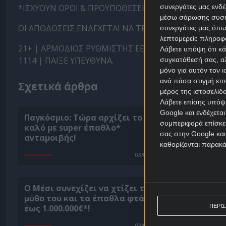
*ΙΣΧΥΟΥΝ ΟΡΟΙ & ΠΡΟΫΠΟΘΕΣΕΙΣ ΔΙΑΘΕΣΙΜΟΙ ΣΤΟ N
συνεργάτες μας ενδέ
μέσω σάρωσης συσκευ
ΟΙ ΑΠΟΔΟΣΕΙΣ ΕΝΔΕΧΕΤΑΙ ΝΑ ΤΡΟΠΟΠΟΙΗΘΟΥΝ ΑΝΑ
συνεργάτες μας όπω
λεπτομερείς πληροφορ
21+ | ΑΡΜΟΔΙΟΣ ΡΥΘΜΙΣΤΗΣ ΕΕΕΠ | ΚΙΝΔΥΝΟΣ ΕΘΙ
Λάβετε υπόψη ότι κά
1114 | ΠΑΙΞΕ ΥΠΕΥΘΥΝΑ.
συγκατάθεσή σας, αλ
μόνο για αυτόν τον 
ανά πάσα στιγμή επι
Σχετικά άρθρα
μέρος της ιστοσελίδα
Λάβετε επίσης υπόψη
Google και ενδέχετα
Παγκόσμιο: Τώρα αρχίζει το
Το Παγκό
συμπεριφορά επίσκεψ
καλό με super έπαθλο*
Stoixima
σας στην Google και
ανταμοιβής!
καθορίζονται παρακ
03/07/2026
Ο Μέσι συνεχίζει να χτίζει τον
Elabet: Σ
μύθο του και τα έπαθλα φτάνουν
γκολ στο
ΠΕΡΙ
έως 1.000.000€*!
Αργεντιν
03/07/2026