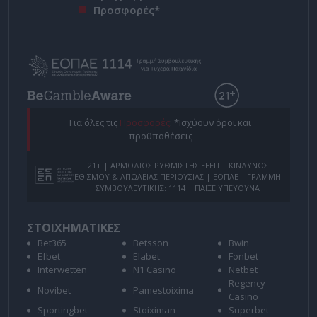
Προσφορές*
Για όλες τις
Προσφορές
: *Ισχύουν όροι και
προϋποθέσεις
21+ | ΑΡΜΟΔΙΟΣ ΡΥΘΜΙΣΤΗΣ ΕΕΕΠ | ΚΙΝΔΥΝΟΣ
ΕΘΙΣΜΟΥ & ΑΠΩΛΕΙΑΣ ΠΕΡΙΟΥΣΙΑΣ | ΕΟΠΑΕ – ΓΡΑΜΜΗ
ΣΥΜΒΟΥΛΕΥΤΙΚΗΣ: 1114 | ΠΑΙΞΕ ΥΠΕΥΘΥΝΑ
ΣΤΟΙΧΗΜΑΤΙΚΕΣ
Bet365
Betsson
Bwin
Efbet
Elabet
Fonbet
Interwetten
N1 Casino
Netbet
Regency
Novibet
Pamestoixima
Casino
Sportingbet
Stoiximan
Superbet