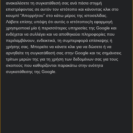
ανακαλέσετε τη συγκατάθεσή σας ανά πάσα στιγμή
επιστρέφοντας σε αυτόν τον ιστότοπο και κάνοντας κλικ στο
Να νικήσει τον Όμιλο
7.00
κουμπί "Απορρήτου" στο κάτω μέρος της ιστοσελίδας.
Λάβετε επίσης υπόψη ότι αυτός ο ιστότοπος/η εφαρμογή
χρησιμοποιεί μία ή περισσότερες υπηρεσίες της Google και
Να φτάσει στους 16
2.25
ενδέχεται να συλλέγει και να αποθηκεύει πληροφορίες που
περιλαμβάνουν, ενδεικτικά, τη συμπεριφορά επίσκεψης ή
χρήσης σας. Μπορείτε να κάνετε κλικ για να δώσετε ή να
Να φτάσει στα Προημιτελικά
4.50
αρνηθείτε τη συγκατάθεσή σας στην Google και τις σημάνσεις
τρίτων μερών της για τη χρήση των δεδομένων σας για τους
σκοπούς που καθορίζονται παρακάτω στην ενότητα
Να φτάσει στα Ημιτελικά
10.00
συγκατάθεσης της Google.
Να φτάσει στον Τελικό
23.00
Κατάκτηση Μουντιάλ
51.00
Σε ποια φάση θα αποκλειστεί το