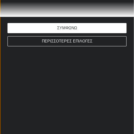
Ουαχντί
Ρεντουάν Χαλχάλ
5/3/2003
Μαλίν
ΣΥΜΦΩΝΩ
ΜΕΣΟΙ
ΠΕΡΙΣΣΟΤΕΡΕΣ ΕΠΙΛΟΓΕΣ
Σοφιάν Άμραμπατ
21/8/1996
Μπέτις
Αζεντίν Ουναΐ
19/4/2000
Χιρόνα
Μπιλάλ Ελ Κανούς
10/5/2004
Στουτγάρδη
Ισμαέλ Σαϊμπάρι
28/1/2001
Αϊντχόφεν
Νέιλ Ελ Αϊναουί
2/7/2001
Ρόμα
Σαμίρ Ελ
6/8/2006
Στρασβούργο
Μουραμπέτ