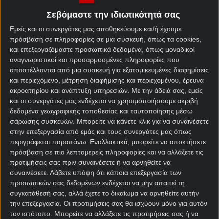
Πώς προκρίθηκε στο
1η θέση στον 5ο
Μουντιάλ 2026
προκριματικό όμιλο (Αφρική)
Σεβόμαστε την ιδιωτικότητά σας
Εμείς και οι συνεργάτες μας αποθηκεύουμε και/ή έχουμε
Όμιλος – Αντίπαλοι
3ος – Αϊτή, Σκωτία, Βραζιλία
πρόσβαση σε πληροφορίες σε μια συσκευή, όπως τα cookies,
και επεξεργαζόμαστε προσωπικά δεδομένα, όπως μοναδικοί
Καλύτερη παρουσία
4η θέση (2022)
αναγνωριστικοί και προσαρμοσμένες πληροφορίες που
αποστέλλονται από μια συσκευή για εξατομικευμένες διαφημίσεις
και περιεχόμενο, μέτρηση διαφήμισης και περιεχομένου, έρευνα
ακροατηρίου και ανάπτυξη υπηρεσιών.
Με την άδειά σας, εμείς
και οι συνεργάτες μας ενδέχεται να χρησιμοποιήσουμε ακριβή
δεδομένα γεωγραφικής τοποθεσίας και ταυτοποίησης μέσω
Αποδόσεις
σάρωσης συσκευών. Μπορείτε να κάνετε κλικ για να συναινέσετε
στην επεξεργασία από εμάς και τους συνεργάτες μας όπως
Μαρόκο Μακροχρόνια
περιγράφεται παραπάνω. Εναλλακτικά, μπορείτε να αποκτήσετε
πρόσβαση σε πιο λεπτομερείς πληροφορίες και να αλλάξετε τις
στοιχήματα Μουντιάλ 2026
προτιμήσεις σας πριν συναινέσετε ή να αρνηθείτε να
συναινέσετε.
Λάβετε υπόψη ότι κάποια επεξεργασία των
Αγορά
Απόδοση
προσωπικών σας δεδομένων ενδέχεται να μην απαιτεί τη
συγκατάθεσή σας, αλλά έχετε το δικαίωμα να αρνηθείτε αυτήν
την επεξεργασία. Οι προτιμήσεις σας θα ισχύουν μόνο για αυτόν
Να προκριθεί από τον Όμιλο
1.12
τον ιστότοπο. Μπορείτε να αλλάξετε τις προτιμήσεις σας ή να