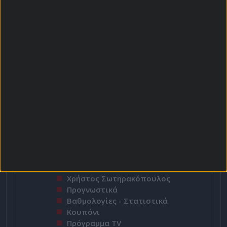
Top Scorers
Περισσότερες Κάρτες
Αρχική Σελίδα
Χρήστος Σωτηρακόπουλος
Προγνωστικά
Βαθμολογίες - Στατιστικά
Κουπόνι
Πρόγραμμα TV