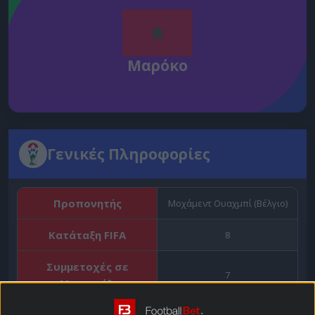
Μαρόκο
Γενικές Πληροφορίες
Προπονητής
Μοχάμεντ Ουαχμπί (Βέλγιο)
Κατάταξη FIFA
8
Συμμετοχές σε
7
Μουντιάλ