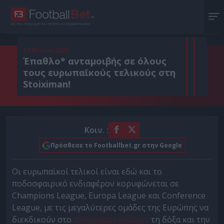
Με την υπογραφή του Χρήστου Σωτηρακόπουλου
19 Μαΐου 2026
Έπαθλο* ανταμοιβής σε όλους
τους ευρωπαϊκούς τελικούς στη
Stoiximan!
Κοιν. :
Πρόσθεσε το Footballbet.gr στην Google
Οι ευρωπαϊκοί τελικοί είναι εδώ και το
ποδοσφαιρικό ενδιαφέρον κορυφώνεται σε
Champions League, Europa League και Conference
League, με τις μεγαλύτερες ομάδες της Ευρώπης να
διεκδικούν στο
πρόγραμμα αγώνων
τη δόξα και την