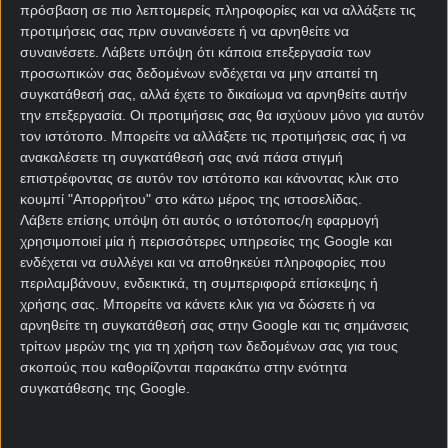
πρόσβαση σε πιο λεπτομερείς πληροφορίες και να αλλάξετε τις
Sports Calendar με μοναδικά δώρα* και Super
προτιμήσεις σας πριν συναινέσετε ή να αρνηθείτε να
επιβραβεύσεις*στα μεγαλύτερα γεγονότα!
συναινέσετε.
Λάβετε υπόψη ότι κάποια επεξεργασία των
προσωπικών σας δεδομένων ενδέχεται να μην απαιτεί τη
Βέβαια, όπως και να το κάνουμε υπάρχουν και πολύ
συγκατάθεσή σας, αλλά έχετε το δικαίωμα να αρνηθείτε αυτήν
την επεξεργασία. Οι προτιμήσεις σας θα ισχύουν μόνο για αυτόν
πιο… ιντριγκαδόρικες επιλογές, ειδικά και
τον ιστότοπο. Μπορείτε να αλλάξετε τις προτιμήσεις σας ή να
συνδυαστικά στοιχήματα που πάντα έχουν
ανακαλέσετε τη συγκατάθεσή σας ανά πάσα στιγμή
μεγαλύτερη αξία.
επιστρέφοντας σε αυτόν τον ιστότοπο και κάνοντας κλικ στο
κουμπί "Απορρήτου" στο κάτω μέρος της ιστοσελίδας.
Για παράδειγμα, σημεία όπως το combo για νίκη του
Λάβετε επίσης υπόψη ότι αυτός ο ιστότοπος/η εφαρμογή
Παναθηναϊκού με χάντικαπ -5,5 και Over 175,5
χρησιμοποιεί μία ή περισσότερες υπηρεσίες της Google και
πόντους στο 6.60 δεν μπορούν να περάσουν
ενδέχεται να συλλέγει και να αποθηκεύει πληροφορίες που
απαρατήρητα.
περιλαμβάνουν, ενδεικτικά, τη συμπεριφορά επίσκεψης ή
χρήσης σας. Μπορείτε να κάνετε κλικ για να δώσετε ή να
Στο 2.04 βρίσκουμε την επιλογή για Over 9,5
αρνηθείτε τη συγκατάθεσή σας στην Google και τις σημάνσεις
εύστοχα τρίποντα των «πρασίνων» και στο 2.35 το
τρίτων μερών της για τη χρήση των δεδομένων σας για τους
ενδεχόμενο να πάρουν περισσότερα ριμπάουντ από
σκοπούς που καθορίζονται παρακάτω στην ενότητα
τη Βαλένθια στο παιχνίδι.
συγκατάθεσης της Google.
Aποκλειστικά στην winmasters τo νέο Sports Drop*