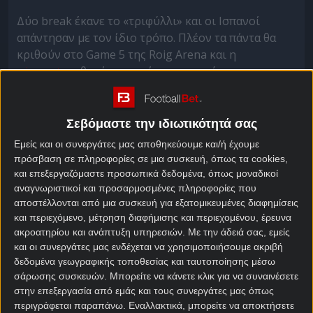
Δύο break έκανε το «τριφύλλι» και οι Ισπανοί
απάντησαν με τον ίδιο τρόπο. Πλέον τα πάντα θα
κριθούν στο Game 5 της Roig Arena και η
winmasters
θα είναι «εκεί» με τον τρόπο της για να
προσφέρει τις καλύτερες αποδόσεις!
Έχεις την ευκαιρία να διπλασιάσεις τα πιθανά σου
Σεβόμαστε την ιδιωτικότητά σας
κέρδη σε αγώνες της Super League με το Odds
Εμείς και οι συνεργάτες μας αποθηκεύουμε και/ή έχουμε
Bombs* της winmasters!
πρόσβαση σε πληροφορίες σε μια συσκευή, όπως τα cookies,
και επεξεργαζόμαστε προσωπικά δεδομένα, όπως μοναδικοί
Η αλήθεια είναι πως η Βαλένθια από τη στιγμή που
αναγνωριστικοί και προσαρμοσμένες πληροφορίες που
γύρισε τούμπα τα δεδομένα της σειράς, έχει τον
αποστέλλονται από μια συσκευή για εξατομικευμένες διαφημίσεις
πρώτο λόγο μέσα στο «σπίτι» της. Άλλωστε, τον άσο
και περιεχόμενο, μέτρηση διαφήμισης και περιεχομένου, έρευνα
τον συναντάμε στο 1.78 και το διπλό στο 2.07.
ακροατηρίου και ανάπτυξη υπηρεσιών.
Με την άδειά σας, εμείς
και οι συνεργάτες μας ενδέχεται να χρησιμοποιήσουμε ακριβή
Από εκεί και πέρα ενδιαφέρον έχει και η αγορά των
δεδομένα γεωγραφικής τοποθεσίας και ταυτοποίησης μέσω
πόντων με την κορυφαία στοιχηματική εταιρεία να
σάρωσης συσκευών. Μπορείτε να κάνετε κλικ για να συναινέσετε
τοποθετεί το σχετικό line στο 174,5 και να
στην επεξεργασία από εμάς και τους συνεργάτες μας όπως
προσφέρει το Over στο 1.91 και το Under στο 1.88.
περιγράφεται παραπάνω. Εναλλακτικά, μπορείτε να αποκτήσετε