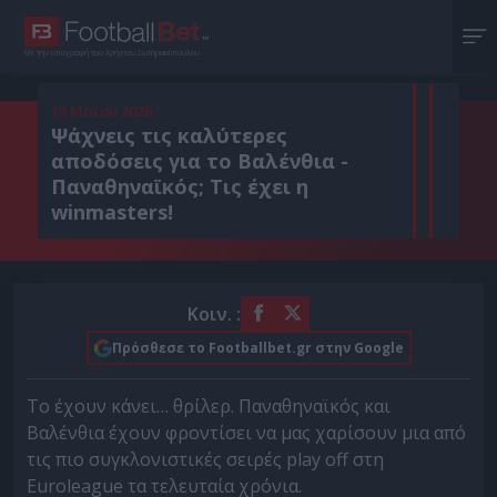
Με την υπογραφή του Χρήστου Σωτηρακόπουλου
13 Μαΐου 2026
Ψάχνεις τις καλύτερες
αποδόσεις για το Βαλένθια -
Παναθηναϊκός; Τις έχει η
winmasters!
Κοιν. :
Πρόσθεσε το Footballbet.gr στην Google
Το έχουν κάνει… θρίλερ. Παναθηναϊκός και
Βαλένθια έχουν φροντίσει να μας χαρίσουν μια από
τις πιο συγκλονιστικές σειρές play off στη
Euroleague τα τελευταία χρόνια.