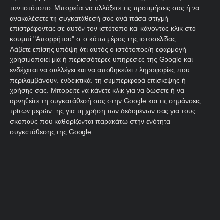
τον ιστότοπο. Μπορείτε να αλλάξετε τις προτιμήσεις σας ή να
Σχετικά άρθρα
ανακαλέσετε τη συγκατάθεσή σας ανά πάσα στιγμή
επιστρέφοντας σε αυτόν τον ιστότοπο και κάνοντας κλικ στο
κουμπί "Απορρήτου" στο κάτω μέρος της ιστοσελίδας.
Η Elabet αποκαλύπτει το
Λάβετε επίσης υπόψη ότι αυτός ο ιστότοπος/η εφαρμογή
απόλυτα συναρπαστικό
χρησιμοποιεί μία ή περισσότερες υπηρεσίες της Google και
Online & Live Casino
ενδέχεται να συλλέγει και να αποθηκεύει πληροφορίες που
περιβάλλον
περιλαμβάνουν, ενδεικτικά, τη συμπεριφορά επίσκεψης ή
03/08/2026
χρήσης σας. Μπορείτε να κάνετε κλικ για να δώσετε ή να
αρνηθείτε τη συγκατάθεσή σας στην Google και τις σημάνσεις
τρίτων μερών της για τη χρήση των δεδομένων σας για τους
Προσφορά με 10 Δώρα* σε
σκοπούς που καθορίζονται παρακάτω στην ενότητα
όλους από τη Stoiximan!
συγκατάθεσης της Google.
29/05/2026
Πρόσω ολοταχώς για το
τέλος της ποδοσφαιρική
σεζόν σε όλη την Ευρώπη με
ειδικά στοιχήματα!
29/05/2026