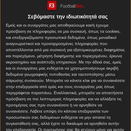
Stoiximan!
Από τις 21:00 έως τις 23:59, ο χάρτης του θησαυρού
Σεβόμαστε την ιδιωτικότητά σας
ανοίγει και το Δώρο* σου σε περιμένει για να δώσει
Εμείς και οι συνεργάτες μας αποθηκεύουμε και/ή έχουμε
άλλη πνοή στη βραδιά σου, εκεί όπου η στιγμή σου
πρόσβαση σε πληροφορίες σε μια συσκευή, όπως τα cookies,
ανήκει!
και επεξεργαζόμαστε προσωπικά δεδομένα, όπως μοναδικοί
αναγνωριστικοί και προσαρμοσμένες πληροφορίες που
Προσφορά με 5 Δώρα*, εντελώς δωρεάν* από τη
αποστέλλονται από μια συσκευή για εξατομικευμένες διαφημίσεις
Stoiximan!
και περιεχόμενο, μέτρηση διαφήμισης και περιεχομένου, έρευνα
ακροατηρίου και ανάπτυξη υπηρεσιών.
Με την άδειά σας, εμείς
Τα δώρα* δίνουν το ιδανικό ξεκίνημα σε κάθε νέο
και οι συνεργάτες μας ενδέχεται να χρησιμοποιήσουμε ακριβή
παίκτη, είτε θέλει να δοκιμάσει το
Στοίχημα
είτε να
δεδομένα γεωγραφικής τοποθεσίας και ταυτοποίησης μέσω
απολαύσει το Live Casino, η προσφορά είναι
σάρωσης συσκευών. Μπορείτε να κάνετε κλικ για να συναινέσετε
διαθέσιμη για περιορισμένο χρονικό διάστημα, για
στην επεξεργασία από εμάς και τους συνεργάτες μας όπως
περιγράφεται παραπάνω. Εναλλακτικά, μπορείτε να αποκτήσετε
να επωφεληθείς άμεσα!
πρόσβαση σε πιο λεπτομερείς πληροφορίες και να αλλάξετε τις
«21+ | ΑΡΜΟΔΙΟΣ ΡΥΘΜΙΣΤΗΣ ΕΕΕΠ | ΚΙΝΔΥΝΟΣ
προτιμήσεις σας πριν συναινέσετε ή να αρνηθείτε να
συναινέσετε.
Λάβετε υπόψη ότι κάποια επεξεργασία των
ΕΘΙΣΜΟΥ & ΑΠΩΛΕΙΑΣ ΠΕΡΙΟΥΣΙΑΣ | ΕΟΠΑΕ –
προσωπικών σας δεδομένων ενδέχεται να μην απαιτεί τη
ΓΡΑΜΜΗ ΣΥΜΒΟΥΛΕΥΤΙΚΗΣ: 1114 | ΠΑΙΞΕ
συγκατάθεσή σας, αλλά έχετε το δικαίωμα να αρνηθείτε αυτήν
ΥΠΕΥΘΥΝΑ»
την επεξεργασία. Οι προτιμήσεις σας θα ισχύουν μόνο για αυτόν