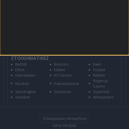
Για όλες τις
Προσφορές
: *Ισχύουν όροι και
προϋποθέσεις
21+ | ΑΡΜΟΔΙΟΣ ΡΥΘΜΙΣΤΗΣ ΕΕΕΠ | ΚΙΝΔΥΝΟΣ
ΕΘΙΣΜΟΥ & ΑΠΩΛΕΙΑΣ ΠΕΡΙΟΥΣΙΑΣ | ΕΟΠΑΕ – ΓΡΑΜΜΗ
ΣΥΜΒΟΥΛΕΥΤΙΚΗΣ: 1114 | ΠΑΙΞΕ ΥΠΕΥΘΥΝΑ
ΣΤΟΙΧΗΜΑΤΙΚΕΣ
Bet365
Betsson
Bwin
Efbet
Elabet
Fonbet
Interwetten
N1 Casino
Netbet
Regency
Novibet
Pamestoixima
Casino
Sportingbet
Stoiximan
Superbet
Vistabet
Winmasters
Διαχείριση απορρήτου
ΟΡΟΙ ΧΡΗΣΗΣ