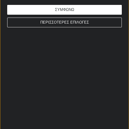
ΣΤΟΙΧΗΜΑΤΙΚΕΣ ΠΡΟΣΦΟΡΕΣ *
ΣΥΜΦΩΝΩ
ΠΕΡΙΣΣΟΤΕΡΕΣ ΕΠΙΛΟΓΕΣ
Αρχική Σελίδα
Χρήστος Σωτηρακόπουλος
Προγνωστικά
Βαθμολογίες - Στατιστικά
Κουπόνι
Πρόγραμμα TV
Προσφορές*