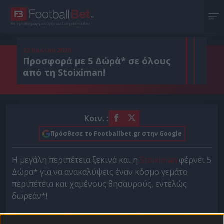
Με την υπογραφή του Χρήστου Σωτηρακόπουλου
22 Ιουνίου 2026
Προσφορά με 5 Δώρά* σε όλους
από τη Stoiximan!
Κοιν. :
Πρόσθεσε το Footballbet.gr στην Google
Η μεγάλη περιπέτεια ξεκινά και η
Stoiximan
φέρνει 5
Δώρα* για να ανακαλύψεις έναν κόσμο γεμάτο
περιπέτεια και χαμένους θησαυρούς, εντελώς
δωρεάν*!
Προσφορά με 5 Δώρα*, εντελώς δωρεάν* από τη