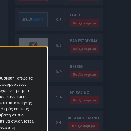
ELABET
9.5
Παίξε νόμιμα
PAMESTOIXIMA
9.5
Παίξε νόμιμα
BET365
9.4
Παίξε νόμιμα
 συσκευή, όπως τα
προσαρμοσμένες
ιεχόμενο, μέτρηση
N1 CASINO
9.4
ς, εμείς και οι
Παίξε νόμιμα
και ταυτοποίησης
ό εμάς και τους
σβαση σε πιο
REGENCY CASINO
τε να συναινέσετε.
9.4
Παίξε νόμιμα
αιτεί τη