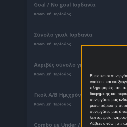
Goal / No goal Ιορδανία
Κανονική Περίοδος
Σύνολο γκολ Ιορδανία
Κανονική Περίοδος
Ακριβές σύνολο γκολ Ιορδανία
Κανονική Περίοδος
Εμείς και οι συνεργ
cookies, και επεξε
πληροφορίες που απο
Γκολ A/Β Ημιχρόνου Ιορδανία
διαφήμισης και περι
συνεργάτες μας ενδέ
Κανονική Περίοδος
μέσω σάρωσης συσκευ
συνεργάτες μας όπω
λεπτομερείς πληροφορ
Λάβετε υπόψη ότι κά
Combo με Under / Over Ιορδανία