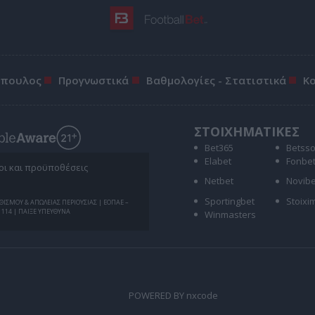
όπουλος
Προγνωστικά
Βαθμολογίες - Στατιστικά
Κ
ΣΤΟΙΧΗΜΑΤΙΚΕΣ
Bet365
Betss
Elabet
Fonbe
ροι και προϋποθέσεις
Netbet
Novibe
Sportingbet
Stoixi
ΘΙΣΜΟΥ & ΑΠΩΛΕΙΑΣ ΠΕΡΙΟΥΣΙΑΣ | ΕΟΠΑΕ –
114 | ΠΑΙΞΕ ΥΠΕΥΘΥΝΑ
Winmasters
POWERED BY
nxcode