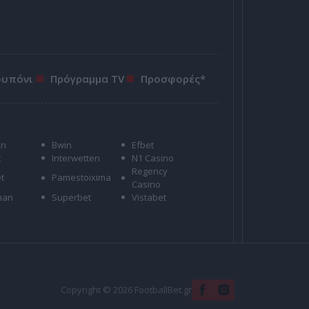
ουπόνι
Πρόγραμμα TV
Προσφορές*
on
Bwin
Efbet
t
Interwetten
N1 Casino
Regency
t
Pamestoixima
Casino
man
Superbet
Vistabet
Copyright © 2026 FootballBet.gr