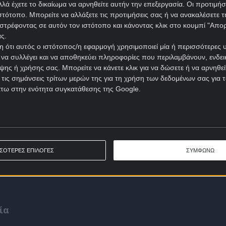
λά έχετε το δικαίωμα να αρνηθείτε αυτήν την επεξεργασία. Οι προτιμήσ
ιστότοπο. Μπορείτε να αλλάξετε τις προτιμήσεις σας ή να ανακαλέσετε
στρέφοντας σε αυτόν τον ιστότοπο και κάνοντας κλικ στο κουμπί "Απ
ς.
 ότι αυτός ο ιστότοπος/η εφαρμογή χρησιμοποιεί μία ή περισσότερες 
ανία
ι να συλλέγει και να αποθηκεύει πληροφορίες που περιλαμβάνουν, ενδεικ
ης ή χρήσης σας. Μπορείτε να κάνετε κλικ για να δώσετε ή να αρνηθε
 τις σημάνσεις τρίτων μερών της για τη χρήση των δεδομένων σας για
άτω στην ενότητα συγκατάθεσης της Google.
ΣΣΟΤΕΡΕΣ ΕΠΙΛΟΓΕΣ
ΣΥΜΦΩΝΩ
α
ία