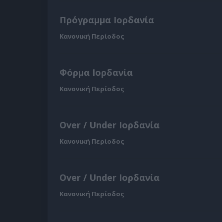
Πρόγραμμα Ιορδανία
Κανονική Περίοδος
Φόρμα Ιορδανία
Κανονική Περίοδος
Over / Under Ιορδανία
Κανονική Περίοδος
Over / Under Ιορδανία
Κανονική Περίοδος