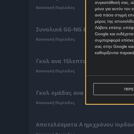
συγκατάθεσή σας, αλ
Κανονική Περίοδος
μόνο για αυτόν τον 
ανά πάσα στιγμή επι
μέρος της ιστοσελίδα
Λάβετε επίσης υπόψη
Συνολικά GG-NG & Over/Under Ιορδ
Google και ενδέχετα
Κανονική Περίοδος
συμπεριφορά επίσκεψ
σας στην Google και
καθορίζονται παρακ
Γκολ ανα 15λεπτο Ιορδανία
Κανονική Περίοδος
ΠΕΡΙ
Γκολ ομάδας ανα 15λεπτο Ιορδανί
Κανονική Περίοδος
Αποτελέσματα Α ημιχρόνου Ιορδαν