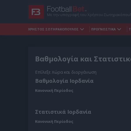
Με την υπογραφή του Χρήστου Σωτηρακόπου
ΧΡΗΣΤΟΣ ΣΩΤΗΡΑΚΟΠΟΥΛΟΣ
ΠΡΟΓΝΩΣΤΙΚΑ
Τ
Βαθμολογία και Στατιστικ
Επίλεξε Χώρα και διοργάνωση
Βαθμολογία Ιορδανία
Κανονική Περίοδος
Στατιστικά Ιορδανία
Κανονική Περίοδος