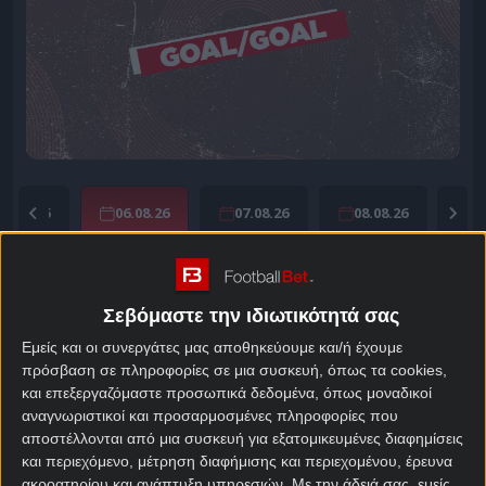
05.08.26
06.08.26
07.08.26
08.08.26
Goal/Goal της ημέρας
Σεβόμαστε την ιδιωτικότητά σας
Εμείς και οι συνεργάτες μας αποθηκεύουμε και/ή έχουμε
19:30 | EUCL
πρόσβαση σε πληροφορίες σε μια συσκευή, όπως τα cookies,
Κλουζ - Τρόμσο
και επεξεργαζόμαστε προσωπικά δεδομένα, όπως μοναδικοί
Απόδοση: 1.83
αναγνωριστικοί και προσαρμοσμένες πληροφορίες που
αποστέλλονται από μια συσκευή για εξατομικευμένες διαφημίσεις
και περιεχόμενο, μέτρηση διαφήμισης και περιεχομένου, έρευνα
20:00 | EUL
ακροατηρίου και ανάπτυξη υπηρεσιών.
Με την άδειά σας, εμείς