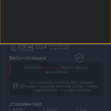
Χρήστος Σωτηρακόπουλος
Προγνωστικά
Βαθμολογίες - Στατιστικά
Κουπόνι
Πρόγραμμα TV
Προσφορές*
Για όλες τις
Προσφορές
: *Ισχύουν όροι και
προϋποθέσεις
21+ | ΑΡΜΟΔΙΟΣ ΡΥΘΜΙΣΤΗΣ ΕΕΕΠ | ΚΙΝΔΥΝΟΣ
ΕΘΙΣΜΟΥ & ΑΠΩΛΕΙΑΣ ΠΕΡΙΟΥΣΙΑΣ | ΕΟΠΑΕ – ΓΡΑΜΜΗ
ΣΥΜΒΟΥΛΕΥΤΙΚΗΣ: 1114 | ΠΑΙΞΕ ΥΠΕΥΘΥΝΑ
ΣΤΟΙΧΗΜΑΤΙΚΕΣ
Bet365
Betsson
Bwin