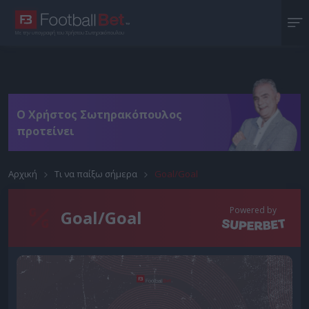
Με την υπογραφή του Χρήστου Σωτηρακόπουλου
O Χρήστος Σωτηρακόπουλος
προτείνει
Αρχική
Τι να παίξω σήμερα
Goal/Goal
Powered by
Goal/Goal