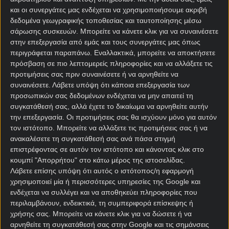
Χράντετς Κράλοβε - Μπεσίκτας
και οι συνεργάτες μας ενδέχεται να χρησιμοποιήσουμε ακριβή
δεδομένα γεωγραφικής τοποθεσίας και ταυτοποίησης μέσω
Απόδοση: 1.73
σάρωσης συσκευών. Μπορείτε να κάνετε κλικ για να συναινέσετε
στην επεξεργασία από εμάς και τους συνεργάτες μας όπως
περιγράφεται παραπάνω. Εναλλακτικά, μπορείτε να αποκτήσετε
20:00 | EUCL
πρόσβαση σε πιο λεπτομερείς πληροφορίες και να αλλάξετε τις
Ντέμπρετσενι ΒΣΚ - Κοπεγχάγη
προτιμήσεις σας πριν συναινέσετε ή να αρνηθείτε να
Απόδοση: 1.72
συναινέσετε.
Λάβετε υπόψη ότι κάποια επεξεργασία των
προσωπικών σας δεδομένων ενδέχεται να μην απαιτεί τη
συγκατάθεσή σας, αλλά έχετε το δικαίωμα να αρνηθείτε αυτήν
20:00 | EUCL
την επεξεργασία. Οι προτιμήσεις σας θα ισχύουν μόνο για αυτόν
Ράκοβ - Χάμαρμπι
τον ιστότοπο. Μπορείτε να αλλάξετε τις προτιμήσεις σας ή να
ανακαλέσετε τη συγκατάθεσή σας ανά πάσα στιγμή
Απόδοση: 1.66
επιστρέφοντας σε αυτόν τον ιστότοπο και κάνοντας κλικ στο
κουμπί "Απορρήτου" στο κάτω μέρος της ιστοσελίδας.
Λάβετε επίσης υπόψη ότι αυτός ο ιστότοπος/η εφαρμογή
χρησιμοποιεί μία ή περισσότερες υπηρεσίες της Google και
Over/Under
4
ενδέχεται να συλλέγει και να αποθηκεύει πληροφορίες που
Bet Builder
1
Powered by
περιλαμβάνουν, ενδεικτικά, τη συμπεριφορά επίσκεψης ή
χρήσης σας. Μπορείτε να κάνετε κλικ για να δώσετε ή να
αρνηθείτε τη συγκατάθεσή σας στην Google και τις σημάνσεις
Goal/Goal
4
Δυάδες
1