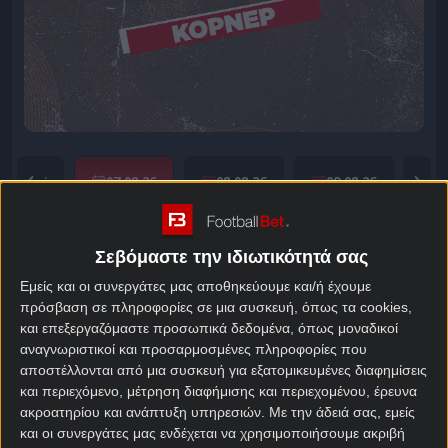
06.08.26
07.08.26
08.08.26
09.08.26
Κόρνερ της ημέρας
Σεβόμαστε την ιδιωτικότητά σας
Εμείς και οι συνεργάτες μας αποθηκεύουμε και/ή έχουμε
πρόσβαση σε πληροφορίες σε μια συσκευή, όπως τα cookies,
Δεν υπάρχουν προγνωστικά για 'Κόρνερ'.
και επεξεργαζόμαστε προσωπικά δεδομένα, όπως μοναδικοί
αναγνωριστικοί και προσαρμοσμένες πληροφορίες που
αποστέλλονται από μια συσκευή για εξατομικευμένες διαφημίσεις
και περιεχόμενο, μέτρηση διαφήμισης και περιεχομένου, έρευνα
Over/Under
3
Bet Builder
1
ακροατηρίου και ανάπτυξη υπηρεσιών.
Με την άδειά σας, εμείς
Powered by
και οι συνεργάτες μας ενδέχεται να χρησιμοποιήσουμε ακριβή