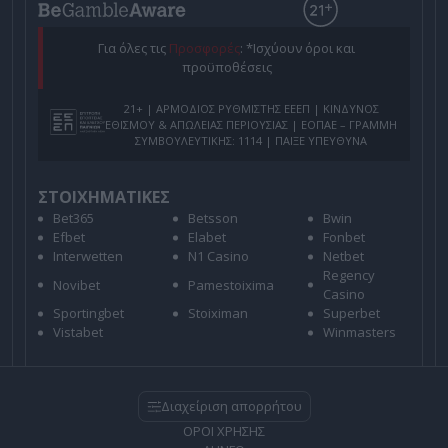
Για όλες τις
Προσφορές
: *Ισχύουν όροι και
προϋποθέσεις
21+ | ΑΡΜΟΔΙΟΣ ΡΥΘΜΙΣΤΗΣ ΕΕΕΠ | ΚΙΝΔΥΝΟΣ
ΕΘΙΣΜΟΥ & ΑΠΩΛΕΙΑΣ ΠΕΡΙΟΥΣΙΑΣ | ΕΟΠΑΕ – ΓΡΑΜΜΗ
ΣΥΜΒΟΥΛΕΥΤΙΚΗΣ: 1114 | ΠΑΙΞΕ ΥΠΕΥΘΥΝΑ
ΣΤΟΙΧΗΜΑΤΙΚΕΣ
Bet365
Betsson
Bwin
Efbet
Elabet
Fonbet
Interwetten
N1 Casino
Netbet
Regency
Novibet
Pamestoixima
Casino
Sportingbet
Stoiximan
Superbet
Vistabet
Winmasters
Διαχείριση απορρήτου
ΟΡΟΙ ΧΡΗΣΗΣ