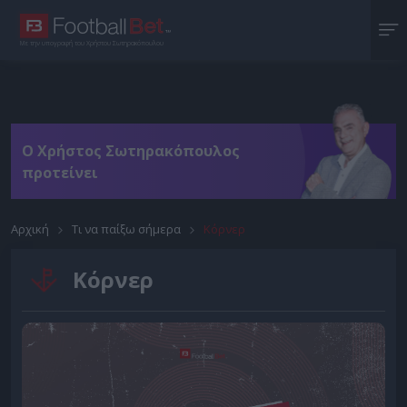
Με την υπογραφή του Χρήστου Σωτηρακόπουλου
O Χρήστος Σωτηρακόπουλος
προτείνει
Αρχική
Τι να παίξω σήμερα
Κόρνερ
Κόρνερ