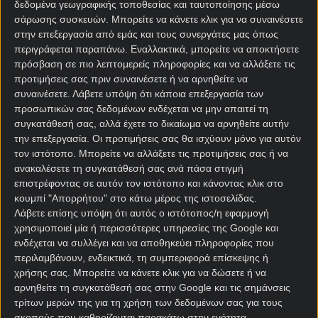
δεδομένα γεωγραφικής τοποθεσίας και ταυτοποίησης μέσω
Goal/Goal
3
Δυάδες
1
σάρωσης συσκευών. Μπορείτε να κάνετε κλικ για να συναινέσετε
Powered by
Powered by
στην επεξεργασία από εμάς και τους συνεργάτες μας όπως
περιγράφεται παραπάνω. Εναλλακτικά, μπορείτε να αποκτήσετε
πρόσβαση σε πιο λεπτομερείς πληροφορίες και να αλλάξετε τις
Τριάδες
1
Ισοπαλίες
2
προτιμήσεις σας πριν συναινέσετε ή να αρνηθείτε να
συναινέσετε.
Λάβετε υπόψη ότι κάποια επεξεργασία των
Σκόρερ
Ακριβές Σκορ
1
προσωπικών σας δεδομένων ενδέχεται να μην απαιτεί τη
συγκατάθεσή σας, αλλά έχετε το δικαίωμα να αρνηθείτε αυτήν
Ειδικά
Κόρνερ
την επεξεργασία. Οι προτιμήσεις σας θα ισχύουν μόνο για αυτόν
τον ιστότοπο. Μπορείτε να αλλάξετε τις προτιμήσεις σας ή να
ανακαλέσετε τη συγκατάθεσή σας ανά πάσα στιγμή
Μακροχρόνια
Τσάμπιονς Λιγκ
επιστρέφοντας σε αυτόν τον ιστότοπο και κάνοντας κλικ στο
κουμπί "Απορρήτου" στο κάτω μέρος της ιστοσελίδας.
Προτάσεις tipster
3
Σούπερ Λιγκ
Λάβετε επίσης υπόψη ότι αυτός ο ιστότοπος/η εφαρμογή
χρησιμοποιεί μία ή περισσότερες υπηρεσίες της Google και
ενδέχεται να συλλέγει και να αποθηκεύει πληροφορίες που
Πρέμιερ Λιγκ
Α Ιταλίας
περιλαμβάνουν, ενδεικτικά, τη συμπεριφορά επίσκεψης ή
χρήσης σας. Μπορείτε να κάνετε κλικ για να δώσετε ή να
Περισσότερα άρθρα
αρνηθείτε τη συγκατάθεσή σας στην Google και τις σημάνσεις
τρίτων μερών της για τη χρήση των δεδομένων σας για τους
σκοπούς που καθορίζονται παρακάτω στην ενότητα