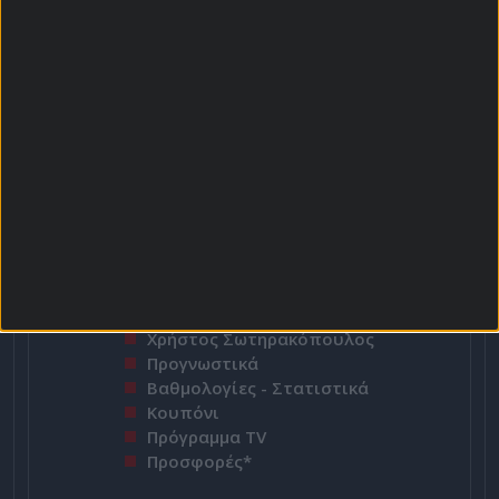
Περισσότερες Κάρτες
Αρχική Σελίδα
Χρήστος Σωτηρακόπουλος
Προγνωστικά
Βαθμολογίες - Στατιστικά
Κουπόνι
Πρόγραμμα TV
Προσφορές*