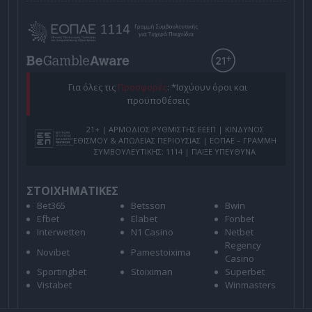
Για όλες τις
Προσφορές
: *Ισχύουν όροι και
προϋποθέσεις
21+ | ΑΡΜΟΔΙΟΣ ΡΥΘΜΙΣΤΗΣ ΕΕΕΠ | ΚΙΝΔΥΝΟΣ
ΕΘΙΣΜΟΥ & ΑΠΩΛΕΙΑΣ ΠΕΡΙΟΥΣΙΑΣ | ΕΟΠΑΕ – ΓΡΑΜΜΗ
ΣΥΜΒΟΥΛΕΥΤΙΚΗΣ: 1114 | ΠΑΙΞΕ ΥΠΕΥΘΥΝΑ
ΣΤΟΙΧΗΜΑΤΙΚΕΣ
Bet365
Betsson
Bwin
Efbet
Elabet
Fonbet
Interwetten
N1 Casino
Netbet
Regency
Novibet
Pamestoixima
Casino
Sportingbet
Stoiximan
Superbet
Vistabet
Winmasters