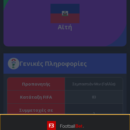
Αϊτή
Γενικές Πληροφορίες
Προπονητής
Σεμπαστιάν Μιν (Γαλλία)
Κατάταξη FIFA
83
Συμμετοχές σε
2
Μουντιάλ