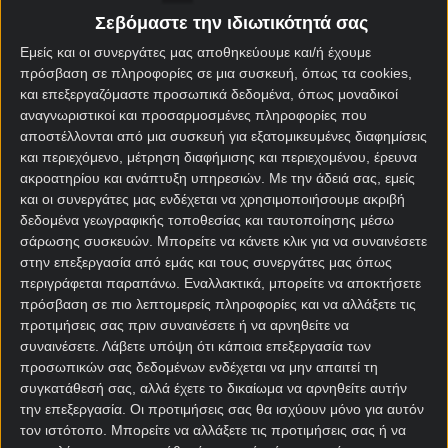
1η θέση στον 3ο
Πώς προκρίθηκε στο
Σεβόμαστε την ιδιωτικότητά σας
προκριματικό όμιλο (Β&Κ
Μουντιάλ 2026
Αμερική)
Εμείς και οι συνεργάτες μας αποθηκεύουμε και/ή έχουμε
πρόσβαση σε πληροφορίες σε μια συσκευή, όπως τα cookies,
3ος – Σκωτία, Βραζιλία,
και επεξεργαζόμαστε προσωπικά δεδομένα, όπως μοναδικοί
Όμιλος – Αντίπαλοι
αναγνωριστικοί και προσαρμοσμένες πληροφορίες που
Μαρόκο
αποστέλλονται από μια συσκευή για εξατομικευμένες διαφημίσεις
και περιεχόμενο, μέτρηση διαφήμισης και περιεχομένου, έρευνα
Καλύτερη παρουσία
Όμιλο
ακροατηρίου και ανάπτυξη υπηρεσιών.
Με την άδειά σας, εμείς
και οι συνεργάτες μας ενδέχεται να χρησιμοποιήσουμε ακριβή
δεδομένα γεωγραφικής τοποθεσίας και ταυτοποίησης μέσω
σάρωσης συσκευών. Μπορείτε να κάνετε κλικ για να συναινέσετε
στην επεξεργασία από εμάς και τους συνεργάτες μας όπως
Αποδόσεις
περιγράφεται παραπάνω. Εναλλακτικά, μπορείτε να αποκτήσετε
πρόσβαση σε πιο λεπτομερείς πληροφορίες και να αλλάξετε τις
προτιμήσεις σας πριν συναινέσετε ή να αρνηθείτε να
Αϊτή Μακροχρόνια στοιχήματα
συναινέσετε.
Λάβετε υπόψη ότι κάποια επεξεργασία των
Μουντιάλ 2026
προσωπικών σας δεδομένων ενδέχεται να μην απαιτεί τη
συγκατάθεσή σας, αλλά έχετε το δικαίωμα να αρνηθείτε αυτήν
την επεξεργασία. Οι προτιμήσεις σας θα ισχύουν μόνο για αυτόν
Αγορά
Απόδοση
τον ιστότοπο. Μπορείτε να αλλάξετε τις προτιμήσεις σας ή να