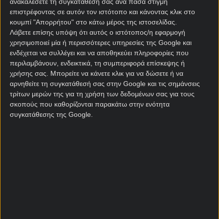
ανακαλέσετε τη συγκατάθεσή σας ανά πάσα στιγμή
Να προκριθεί από τον Όμιλο
10.00
επιστρέφοντας σε αυτόν τον ιστότοπο και κάνοντας κλικ στο
κουμπί "Απορρήτου" στο κάτω μέρος της ιστοσελίδας.
Λάβετε επίσης υπόψη ότι αυτός ο ιστότοπος/η εφαρμογή
Να νικήσει τον Όμιλο
101.00
χρησιμοποιεί μία ή περισσότερες υπηρεσίες της Google και
ενδέχεται να συλλέγει και να αποθηκεύει πληροφορίες που
περιλαμβάνουν, ενδεικτικά, τη συμπεριφορά επίσκεψης ή
Να φτάσει στους 16
29.00
χρήσης σας. Μπορείτε να κάνετε κλικ για να δώσετε ή να
αρνηθείτε τη συγκατάθεσή σας στην Google και τις σημάνσεις
τρίτων μερών της για τη χρήση των δεδομένων σας για τους
Να φτάσει στα Προημιτελικά
101.00
σκοπούς που καθορίζονται παρακάτω στην ενότητα
συγκατάθεσης της Google.
Να φτάσει στα Ημιτελικά
351.00
Να φτάσει στον Τελικό
1001.00
Κατάκτηση Μουντιάλ
3001.00