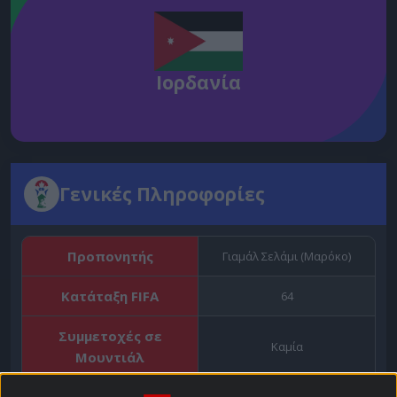
Ιορδανία
Γενικές Πληροφορίες
Προπονητής
Γιαμάλ Σελάμι (Μαρόκο)
Κατάταξη FIFA
64
Συμμετοχές σε
Καμία
Μουντιάλ