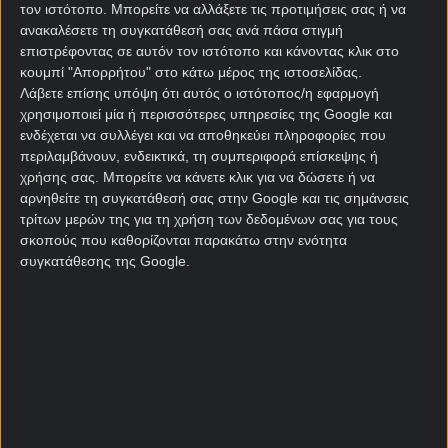
Να προκριθεί από τον Όμιλο
3.40
τον ιστότοπο. Μπορείτε να αλλάξετε τις προτιμήσεις σας ή να
ανακαλέσετε τη συγκατάθεσή σας ανά πάσα στιγμή
επιστρέφοντας σε αυτόν τον ιστότοπο και κάνοντας κλικ στο
Να νικήσει τον Όμιλο
41.00
κουμπί "Απορρήτου" στο κάτω μέρος της ιστοσελίδας.
Λάβετε επίσης υπόψη ότι αυτός ο ιστότοπος/η εφαρμογή
χρησιμοποιεί μία ή περισσότερες υπηρεσίες της Google και
ενδέχεται να συλλέγει και να αποθηκεύει πληροφορίες που
Να φτάσει στους 16
17.00
περιλαμβάνουν, ενδεικτικά, τη συμπεριφορά επίσκεψης ή
χρήσης σας. Μπορείτε να κάνετε κλικ για να δώσετε ή να
αρνηθείτε τη συγκατάθεσή σας στην Google και τις σημάνσεις
Να φτάσει στα Προημιτελικά
51.00
τρίτων μερών της για τη χρήση των δεδομένων σας για τους
σκοπούς που καθορίζονται παρακάτω στην ενότητα
συγκατάθεσης της Google.
Να φτάσει στα Ημιτελικά
151.00
Να φτάσει στον Τελικό
501.00
Κατάκτηση Μουντιάλ
2501.00