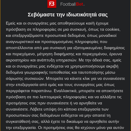
Πώς προκρίθηκε στο
2η θέση στον 2ο
Μουντιάλ 2026
προκριματικό όμιλο (Ασία)
Σεβόμαστε την ιδιωτικότητά σας
10ος – Αργεντινή, Αλγερία,
Εμείς και οι συνεργάτες μας αποθηκεύουμε και/ή έχουμε
Όμιλος – Αντίπαλοι
Αυστρία
πρόσβαση σε πληροφορίες σε μια συσκευή, όπως τα cookies,
και επεξεργαζόμαστε προσωπικά δεδομένα, όπως μοναδικοί
Καλύτερη παρουσία
–
αναγνωριστικοί και προσαρμοσμένες πληροφορίες που
αποστέλλονται από μια συσκευή για εξατομικευμένες διαφημίσεις
και περιεχόμενο, μέτρηση διαφήμισης και περιεχομένου, έρευνα
ακροατηρίου και ανάπτυξη υπηρεσιών.
Με την άδειά σας, εμείς
και οι συνεργάτες μας ενδέχεται να χρησιμοποιήσουμε ακριβή
δεδομένα γεωγραφικής τοποθεσίας και ταυτοποίησης μέσω
Αποδόσεις
σάρωσης συσκευών. Μπορείτε να κάνετε κλικ για να συναινέσετε
στην επεξεργασία από εμάς και τους συνεργάτες μας όπως
περιγράφεται παραπάνω. Εναλλακτικά, μπορείτε να αποκτήσετε
Ιορδανία Μακροχρόνια
πρόσβαση σε πιο λεπτομερείς πληροφορίες και να αλλάξετε τις
στοιχήματα Μουντιάλ 2026
προτιμήσεις σας πριν συναινέσετε ή να αρνηθείτε να
συναινέσετε.
Λάβετε υπόψη ότι κάποια επεξεργασία των
Αγορά
Απόδοση
προσωπικών σας δεδομένων ενδέχεται να μην απαιτεί τη
συγκατάθεσή σας, αλλά έχετε το δικαίωμα να αρνηθείτε αυτήν
την επεξεργασία. Οι προτιμήσεις σας θα ισχύουν μόνο για αυτόν