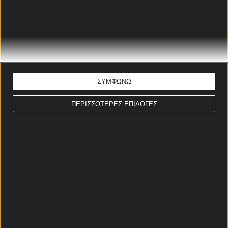
Σαλίμ Ομπαΐντ
17/1/1992
Αλ Χουσεΐν
Ανάς Μπαντάουι
13/9/1997
Αλ Φαϊζαλί
ΜΕΣΟΙ
ΣΥΜΦΩΝΩ
Ραγιαεΐ Αγιέντ
25/7/1993
Αλ Χουσεΐν
ΠΕΡΙΣΣΟΤΕΡΕΣ ΕΠΙΛΟΓΕΣ
Νουρ Αλ
24/2/1997
Σελανγκόρ
Ραμπαντέχ
Ιμπραΐμ Σαντέχ
27/4/2000
Αλ Κάμα
Μοχάμεντ Άμπου
9/5/1995
Αλ Κάμα
Χάσνισχ
Νιζάρ Αλ Ρασντάν
23/3/1999
Κατάρ Σπορτς