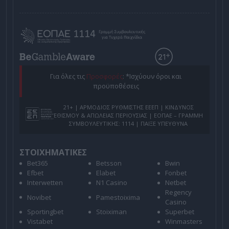
Για όλες τις
Προσφορές
: *Ισχύουν όροι και
προϋποθέσεις
21+ | ΑΡΜΟΔΙΟΣ ΡΥΘΜΙΣΤΗΣ ΕΕΕΠ | ΚΙΝΔΥΝΟΣ
ΕΘΙΣΜΟΥ & ΑΠΩΛΕΙΑΣ ΠΕΡΙΟΥΣΙΑΣ | ΕΟΠΑΕ – ΓΡΑΜΜΗ
ΣΥΜΒΟΥΛΕΥΤΙΚΗΣ: 1114 | ΠΑΙΞΕ ΥΠΕΥΘΥΝΑ
ΣΤΟΙΧΗΜΑΤΙΚΕΣ
Bet365
Betsson
Bwin
Efbet
Elabet
Fonbet
Interwetten
N1 Casino
Netbet
Regency
Novibet
Pamestoixima
Casino
Sportingbet
Stoiximan
Superbet
Vistabet
Winmasters