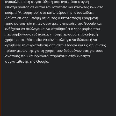
ανακαλέσετε τη συγκατάθεσή σας ανά πάσα στιγμή
επιστρέφοντας σε αυτόν τον ιστότοπο και κάνοντας κλικ στο
κουμπί "Απορρήτου" στο κάτω μέρος της ιστοσελίδας.
Να νικήσει τον Όμιλο
51.00
Λάβετε επίσης υπόψη ότι αυτός ο ιστότοπος/η εφαρμογή
χρησιμοποιεί μία ή περισσότερες υπηρεσίες της Google και
ενδέχεται να συλλέγει και να αποθηκεύει πληροφορίες που
Να φτάσει στους 16
8.00
περιλαμβάνουν, ενδεικτικά, τη συμπεριφορά επίσκεψης ή
χρήσης σας. Μπορείτε να κάνετε κλικ για να δώσετε ή να
αρνηθείτε τη συγκατάθεσή σας στην Google και τις σημάνσεις
Να φτάσει στα Προημιτελικά
21.00
τρίτων μερών της για τη χρήση των δεδομένων σας για τους
σκοπούς που καθορίζονται παρακάτω στην ενότητα
συγκατάθεσης της Google.
Να φτάσει στα Ημιτελικά
67.00
Να φτάσει στον Τελικό
301.00
Κατάκτηση Μουντιάλ
1501.00