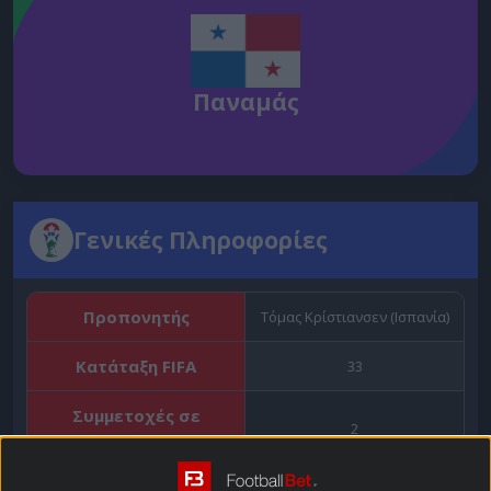
Παναμάς
Γενικές Πληροφορίες
Προπονητής
Τόμας Κρίστιανσεν (Ισπανία)
Κατάταξη FIFA
33
Συμμετοχές σε
2
Μουντιάλ