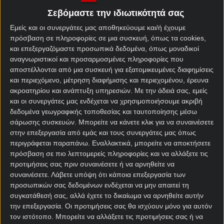
Πώς προκρίθηκε στο
Πρώτη θέση στον πρώτο
Μουντιάλ 2026
όμιλο (Β&Κ Αμερκή)
Σεβόμαστε την ιδιωτικότητά σας
Εμείς και οι συνεργάτες μας αποθηκεύουμε και/ή έχουμε
12ος – Αγγλία, Κροατία,
πρόσβαση σε πληροφορίες σε μια συσκευή, όπως τα cookies,
Όμιλος – Αντίπαλοι
Γκάνα
και επεξεργαζόμαστε προσωπικά δεδομένα, όπως μοναδικοί
αναγνωριστικοί και προσαρμοσμένες πληροφορίες που
Καλύτερη παρουσία
Όμιλος
αποστέλλονται από μια συσκευή για εξατομικευμένες διαφημίσεις
και περιεχόμενο, μέτρηση διαφήμισης και περιεχομένου, έρευνα
ακροατηρίου και ανάπτυξη υπηρεσιών.
Με την άδειά σας, εμείς
και οι συνεργάτες μας ενδέχεται να χρησιμοποιήσουμε ακριβή
δεδομένα γεωγραφικής τοποθεσίας και ταυτοποίησης μέσω
σάρωσης συσκευών. Μπορείτε να κάνετε κλικ για να συναινέσετε
Αποδόσεις
στην επεξεργασία από εμάς και τους συνεργάτες μας όπως
περιγράφεται παραπάνω. Εναλλακτικά, μπορείτε να αποκτήσετε
πρόσβαση σε πιο λεπτομερείς πληροφορίες και να αλλάξετε τις
Παναμάς Μακροχρόνια
προτιμήσεις σας πριν συναινέσετε ή να αρνηθείτε να
στοιχήματα Μουντιάλ 2026
συναινέσετε.
Λάβετε υπόψη ότι κάποια επεξεργασία των
προσωπικών σας δεδομένων ενδέχεται να μην απαιτεί τη
Αγορά
Απόδοση
συγκατάθεσή σας, αλλά έχετε το δικαίωμα να αρνηθείτε αυτήν
την επεξεργασία. Οι προτιμήσεις σας θα ισχύουν μόνο για αυτόν
τον ιστότοπο. Μπορείτε να αλλάξετε τις προτιμήσεις σας ή να
Να προκριθεί από τον Όμιλο
2.75