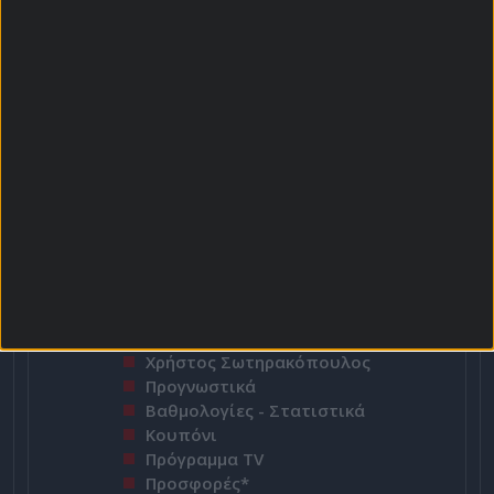
Top Scorers
Περισσότερες Κάρτες
Αρχική Σελίδα
Χρήστος Σωτηρακόπουλος
Προγνωστικά
Βαθμολογίες - Στατιστικά
Κουπόνι
Πρόγραμμα TV
Προσφορές*