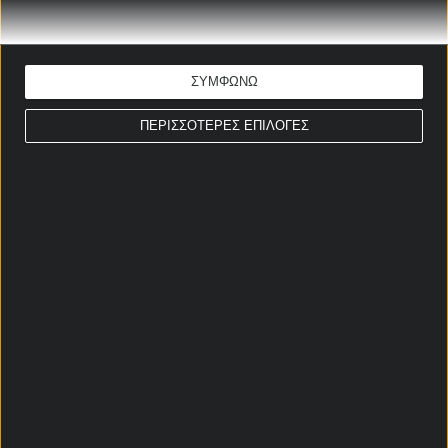
Πουέρτο
Χιοβάνι Ράμος
26/1/1997
Καμπέγιο
Χόρχε Γκουτιέρες
1/9/1998
Λα Γκουάιρα
ΣΥΜΦΩΝΩ
ΠΕΡΙΣΣΟΤΕΡΕΣ ΕΠΙΛΟΓΕΣ
ΜΕΣΟΙ
Κάρλος Χάρβεϊ
3/2/2000
Μινεσότα
Άνιμπαλ Γοδόι
10/2/1990
Σαν Ντιέγκο
Ανταλμπέρτο
28/11/1998
Πούμας
Καρασκίγια
Γιοέλ Μπαρσένας
23/10/1993
Μασατλάν
Κρίστιαν
6/2/1997
Κιριάτ Σμόνα
Μαρτίνες