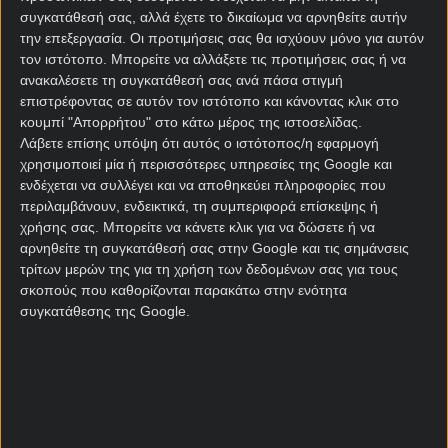
συγκατάθεσή σας, αλλά έχετε το δικαίωμα να αρνηθείτε αυτήν
εκτελεστή, Βάργκα, από τη Φερεντσβάρος, δείχνει
την επεξεργασία. Οι προτιμήσεις σας θα ισχύουν μόνο για αυτόν
την πρόθεση του Μάριου Ηλιόπουλου να
τον ιστότοπο. Μπορείτε να αλλάξετε τις προτιμήσεις σας ή να
πανηγυρίσει την πρώτη του κούπα με τους
ανακαλέσετε τη συγκατάθεσή σας ανά πάσα στιγμή
«κιτρινόμαυρους».
επιστρέφοντας σε αυτόν τον ιστότοπο και κάνοντας κλικ στο
κουμπί "Απορρήτου" στο κάτω μέρος της ιστοσελίδας.
Για τον Άρη, το πρώτο μισό της τρέχουσας
Λάβετε επίσης υπόψη ότι αυτός ο ιστότοπος/η εφαρμογή
αγωνιστικής περιόδου, δεν πήγε καλά. Μετά από ένα
χρησιμοποιεί μία ή περισσότερες υπηρεσίες της Google και
ολικό «rebuild» στις τάξεις της ομάδας, οι
ενδέχεται να συλλέγει και να αποθηκεύει πληροφορίες που
καινούριοι δεν τα έχουν βρει ακόμη μεταξύ τους,
περιλαμβάνουν, ενδεικτικά, τη συμπεριφορά επίσκεψης ή
με τον Μανόλο Χιμένεθ να προσπαθεί να σώσει την
χρήσης σας. Μπορείτε να κάνετε κλικ για να δώσετε ή να
αρνηθείτε τη συγκατάθεσή σας στην Google και τις σημάνσεις
κατάσταση, βγάζοντας τους Θεσσαλονικείς στην
τρίτων μερών της για τη χρήση των δεδομένων σας για τους
Ευρώπη. Έχει 22 βαθμούς στην έβδομη θέση και
σκοπούς που καθορίζονται παρακάτω στην ενότητα
ακόμη και το εισιτήριο της πέμπτης, που οδηγεί στο
συγκατάθεσης της Google.
Κόνφερενς, φαίνεται άθλος, εξαιτίας του
«θαύματος» που φέρει το όνομα Λεβαδειακός.
Η ΑΕΚ είναι καλύτερη, έχει και το μομέντουμ και
περιμένουμε να επικρατήσει. Ο Βάργκα θα
πραγματοποιήσει το ντεμπούτο του, εκτός