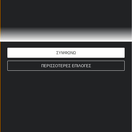
Μακροχρονια στοιχηματα προγνωστικα
ΑΡΗΣ - ΑΕΚ ΠΡΟΓΝΩΣΤΙΚΑ
Το στοίχημα της Ημέρας
Ώρα έναρξης: 19:30
Σούπερ Λιγκ
ΣΥΜΦΩΝΩ
ΕΚΤΙΜΗΣΗ: 2 & Βάργκα 1+ σουτ στην εστία
Απόδοση: 2.35
ΠΕΡΙΣΣΟΤΕΡΕΣ ΕΠΙΛΟΓΕΣ
Παίξε νόμιμα
ΣΤΟΙΧΗΜΑΤΙΚΕΣ ΠΡΟΣΦΟΡΕΣ *