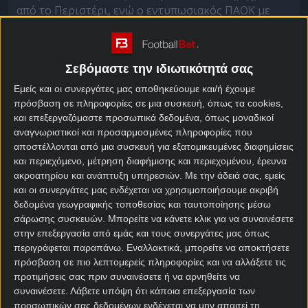
από το Περιστέρι, ενώ ο εντυπωσιακός ΠΑΟΚ με
βασικό τον Ζαφείρη, πήρε διπλό με 3-0 στην έδρα
του Παναιτωλικού.
Σεβόμαστε την ιδιωτικότητά σας
Στο
στοίχημα σήμερα
έχουμε το πρώτο ντέρμπι της
χρονιάς, στο οποίο η ΑΕΚ, που βρισκόταν στην
Εμείς και οι συνεργάτες μας αποθηκεύουμε και/ή έχουμε
κορυφή της
βαθμολογίας Σούπερ Λιγκ
πριν το
πρόσβαση σε πληροφορίες σε μια συσκευή, όπως τα cookies,
και επεξεργαζόμαστε προσωπικά δεδομένα, όπως μοναδικοί
ξεκίνημα της 16ης αγωνιστικής, θα δοκιμαστεί στο
αναγνωριστικοί και προσαρμοσμένες πληροφορίες που
«Κλ.Βικελίδης» απέναντι στον Άρη.
αποστέλλονται από μια συσκευή για εξατομικευμένες διαφημίσεις
και περιεχόμενο, μέτρηση διαφήμισης και περιεχομένου, έρευνα
Άρης – ΑΕΚ στοίχημα
ακροατηρίου και ανάπτυξη υπηρεσιών.
Με την άδειά σας, εμείς
και οι συνεργάτες μας ενδέχεται να χρησιμοποιήσουμε ακριβή
δεδομένα γεωγραφικής τοποθεσίας και ταυτοποίησης μέσω
Μετά από ένα ονειρικό κλείσιμο του 2025, με 10/10,
σάρωσης συσκευών. Μπορείτε να κάνετε κλικ για να συναινέσετε
ή Ένωση θα επιχειρήσει να το πάρει από εκεί που
στην επεξεργασία από εμάς και τους συνεργάτες μας όπως
το… άφησε, με σκοπό να κατακτήσει όσα
περιγράφεται παραπάνω. Εναλλακτικά, μπορείτε να αποκτήσετε
περισσότερα τρόπαια μπορεί. Είναι… σοβαρή
πρόσβαση σε πιο λεπτομερείς πληροφορίες και να αλλάξετε τις
διεκδικήτρια στα εγχώρια, ενώ οι εμφανίσεις της
προτιμήσεις σας πριν συναινέσετε ή να αρνηθείτε να
προκαλούν τρόμο στους αντιπάλους της στο
συναινέσετε.
Λάβετε υπόψη ότι κάποια επεξεργασία των
Κόνφερενς Λιγκ. Η μεταγραφή του δεινού
προσωπικών σας δεδομένων ενδέχεται να μην απαιτεί τη