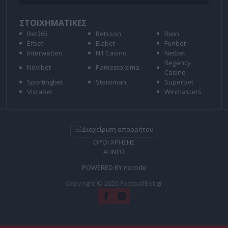
ΣΤΟΙΧΗΜΑΤΙΚΕΣ
Bet365
Betsson
Bwin
Efbet
Elabet
Fonbet
Interwetten
N1 Casino
Netbet
Regency
Novibet
Pamestoixima
Casino
Sportingbet
Stoiximan
Superbet
Vistabet
Winmasters
Διαχείριση απορρήτου
ΟΡΟΙ ΧΡΗΣΗΣ
AI INFO
POWERED BY
nxcode
Copyright © 2026 FootballBet.gr