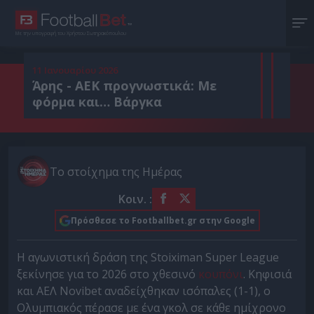
Με την υπογραφή του Χρήστου Σωτηρακόπουλου
11 Ιανουαρίου 2026
Άρης - ΑΕΚ προγνωστικά: Με
φόρμα και… Βάργκα
Το στοίχημα της Ημέρας
Κοιν. :
Πρόσθεσε το Footballbet.gr στην Google
Η αγωνιστική δράση της Stoiximan Super League
ξεκίνησε για το 2026 στο χθεσινό
κουπόνι
. Κηφισιά
και ΑΕΛ Novibet αναδείχθηκαν ισόπαλες (1-1), ο
Ολυμπιακός πέρασε με ένα γκολ σε κάθε ημίχρονο