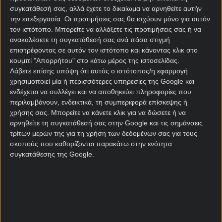
αποκλείστηκαν από το Κύπελλο Ελλάδας Betsson
συγκατάθεσή σας, αλλά έχετε το δικαίωμα να αρνηθείτε αυτήν
και αμέσως μετά ηττήθηκαν στη Λάρισα από την ΑΕΛ
την επεξεργασία. Οι προτιμήσεις σας θα ισχύουν μόνο για αυτόν
Novibet. Αν υπάρχει επιθυμία το όνομα «Άρης» να
τον ιστότοπο. Μπορείτε να αλλάξετε τις προτιμήσεις σας ή να
υπάρχει το καλοκαίρι τουλάχιστον στα
ανακαλέσετε τη συγκατάθεσή σας ανά πάσα στιγμή
προκριματικά του Κόνφερενς Λιγκ, τότε πρέπει
επιστρέφοντας σε αυτόν τον ιστότοπο και κάνοντας κλικ στο
κουμπί "Απορρήτου" στο κάτω μέρος της ιστοσελίδας.
άμεσα να φανούν σημάδια βελτίωσης.
Λάβετε επίσης υπόψη ότι αυτός ο ιστότοπος/η εφαρμογή
Από την άλλη, ο… απίστευτος Λεβαδειακός έχει 13
χρησιμοποιεί μία ή περισσότερες υπηρεσίες της Google και
ενδέχεται να συλλέγει και να αποθηκεύει πληροφορίες που
περισσότερους βαθμούς από τον γηπεδούχο, σε μια
περιλαμβάνουν, ενδεικτικά, τη συμπεριφορά επίσκεψης ή
σεζόν που έχει εκπλήξει τους πάντες. Με ρεκόρ 10-
χρήσης σας. Μπορείτε να κάνετε κλικ για να δώσετε ή να
4-4 σπάνια χάνει, ενώ συγκεντρώνει σοβαρές
αρνηθείτε τη συγκατάθεσή σας στην Google και τις σημάνσεις
πιθανότητες να αφήσει τον Παναθηναϊκό εκτός πλέι
τρίτων μερών της για τη χρήση των δεδομένων σας για τους
οφ 1-4. Πολλά βέβαια θα κριθούν στο μεταξύ τους
σκοπούς που καθορίζονται παρακάτω στην ενότητα
παιχνίδι στις 8 Μαρτίου.
συγκατάθεσης της Google.
Δύσκολη έδρα το «Βικελίδης» και μάλιστα ο
Λεβαδειακός σε 18 επισκέψεις εκεί έχει μόνο μία
νίκη, κι αυτή το μακρινό 1989 (1-2-15). Το βήμα
παραπάνω το έχει κάνει ήδη η ομάδα του Νίκου
Παπαδόπουλου, και απλά μια νίκη στο
στοίχημα