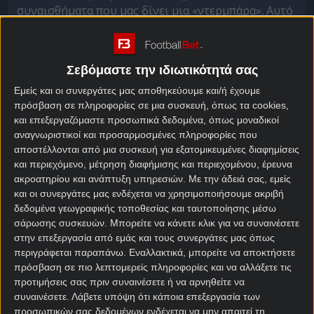
συναισθήματα που μας δίνει μια «ντερμπάρα». Αυτό
δεν είναι άλλο από το Άρης – Λεβαδειακός στο
«Κλεάνθης Βικελίδης».
Σεβόμαστε την ιδιωτικότητά σας
Άρης – Λεβαδειακός
Εμείς και οι συνεργάτες μας αποθηκεύουμε και/ή έχουμε
στοίχημα
πρόσβαση σε πληροφορίες σε μια συσκευή, όπως τα cookies,
και επεξεργαζόμαστε προσωπικά δεδομένα, όπως μοναδικοί
αναγνωριστικοί και προσαρμοσμένες πληροφορίες που
Με τα όσα έχουν συμβεί στη φετινή σεζόν, σίγουρα
αποστέλλονται από μια συσκευή για εξατομικευμένες διαφημίσεις
ένας εκ των δύο θα συμμετάσχει σε ευρωπαϊκά
και περιεχόμενο, μέτρηση διαφήμισης και περιεχομένου, έρευνα
προκριματικά την επόμενη αγωνιστική περίοδο.
ακροατηρίου και ανάπτυξη υπηρεσιών.
Με την άδειά σας, εμείς
Επικρατέστερος για την τέταρτη θέση είναι ο
και οι συνεργάτες μας ενδέχεται να χρησιμοποιήσουμε ακριβή
Λεβαδειακός και σε αυτή την περίπτωση ο Άρης θα
δεδομένα γεωγραφικής τοποθεσίας και ταυτοποίησης μέσω
παλέψει για την πέμπτη θέση με τον Παναθηναϊκό.
σάρωσης συσκευών. Μπορείτε να κάνετε κλικ για να συναινέσετε
στην επεξεργασία από εμάς και τους συνεργάτες μας όπως
Οι Θεσσαλονικείς είναι έβδομοι με 21 βαθμούς και
περιγράφεται παραπάνω. Εναλλακτικά, μπορείτε να αποκτήσετε
ρεκόρ 5-5-6, με τον Μανόλο Χιμένεθ αλλά και τους
πρόσβαση σε πιο λεπτομερείς πληροφορίες και να αλλάξετε τις
προτιμήσεις σας πριν συναινέσετε ή να αρνηθείτε να
πολλούς νέους παίκτες να αδυνατούν να φέρουν
συναινέσετε.
Λάβετε υπόψη ότι κάποια επεξεργασία των
θετικά αποτελέσματα. Πρόσφατα οι «κιτρινόμαυροι»
προσωπικών σας δεδομένων ενδέχεται να μην απαιτεί τη