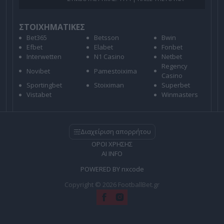
ΣΤΟΙΧΗΜΑΤΙΚΕΣ
Bet365
Betsson
Bwin
Efbet
Elabet
Fonbet
Interwetten
N1 Casino
Netbet
Regency
Novibet
Pamestoixima
Casino
Sportingbet
Stoiximan
Superbet
Vistabet
Winmasters
Διαχείριση απορρήτου
ΟΡΟΙ ΧΡΗΣΗΣ
AI INFO
POWERED BY
nxcode
Copyright © 2026 FootballBet.gr