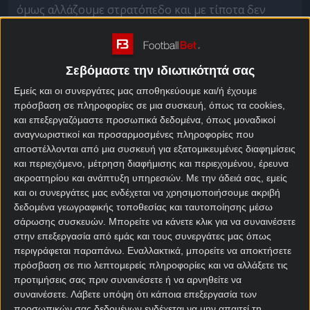
όμως αλλάζουμε στρατόπεδο και με τίποτα δεν
μπορούμε να βγάλουμε τη δράση της Stoiximan
Super League από την… καρδιά μας.
Αφήνουμε στην άκρη το ΑΕΛ Novibet –
Σεβόμαστε την ιδιωτικότητά σας
Παναιτωλικός, αλλά και το Κηφισιά – Ατρόμητος και
Εμείς και οι συνεργάτες μας αποθηκεύουμε και/ή έχουμε
μεταφερόμαστε στην Αρκαδία. Εκεί, έπειτα από το
πρόσβαση σε πληροφορίες σε μια συσκευή, όπως τα cookies,
μεσοβδόμαδο εξ αναβολής με τον Ολυμπιακό, ο
και επεξεργαζόμαστε προσωπικά δεδομένα, όπως μοναδικοί
αναγνωριστικοί και προσαρμοσμένες πληροφορίες που
Αστέρας υποδέχεται τον Βόλο.
αποστέλλονται από μια συσκευή για εξατομικευμένες διαφημίσεις
και περιεχόμενο, μέτρηση διαφήμισης και περιεχομένου, έρευνα
Αστέρας Τρίπολης – Βόλος
ακροατηρίου και ανάπτυξη υπηρεσιών.
Με την άδειά σας, εμείς
στοίχημα
και οι συνεργάτες μας ενδέχεται να χρησιμοποιήσουμε ακριβή
δεδομένα γεωγραφικής τοποθεσίας και ταυτοποίησης μέσω
σάρωσης συσκευών. Μπορείτε να κάνετε κλικ για να συναινέσετε
Μιλάμε για τις ομάδες με τη χειρότερη φόρμα. Ο
στην επεξεργασία από εμάς και τους συνεργάτες μας όπως
Αστέρας έχει να πάρει νίκη από τις 3 Δεκεμβρίου.
περιγράφεται παραπάνω. Εναλλακτικά, μπορείτε να αποκτήσετε
Από τότε μετράει δύο ισοπαλίες και έξι ήττες σε
πρόσβαση σε πιο λεπτομερείς πληροφορίες και να αλλάξετε τις
επτά παιχνίδια σε όλες τις διοργανώσεις, έχοντας
προτιμήσεις σας πριν συναινέσετε ή να αρνηθείτε να
συναινέσετε.
Λάβετε υπόψη ότι κάποια επεξεργασία των
πετύχει μόλις δύο τέρματα. Αφού αποκλείστηκε στο
προσωπικών σας δεδομένων ενδέχεται να μην απαιτεί τη