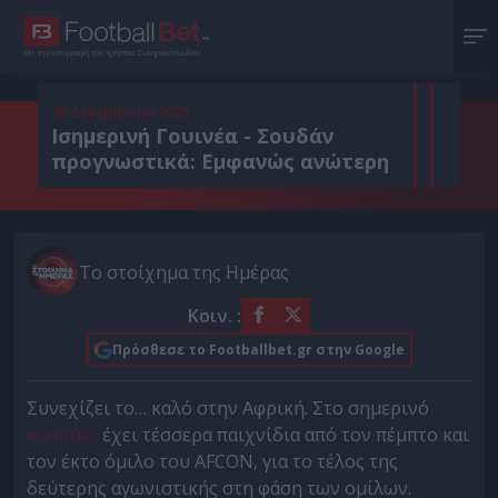
Με την υπογραφή του Χρήστου Σωτηρακόπουλου
28 Δεκεμβρίου 2025
Ισημερινή Γουινέα - Σουδάν
προγνωστικά: Εμφανώς ανώτερη
Το στοίχημα της Ημέρας
Κοιν. :
Πρόσθεσε το Footballbet.gr στην Google
Συνεχίζει το… καλό στην Αφρική. Στο σημερινό
κουπόνι
έχει τέσσερα παιχνίδια από τον πέμπτο και
τον έκτο όμιλο του AFCON, για το τέλος της
δεύτερης αγωνιστικής στη φάση των ομίλων.