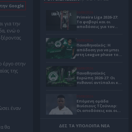
στην Google
06/08/2026
Primeira Liga 2026-27:
Τα φαβορί και οι
ι για την
αποδόσεις για τον
δα, ενώ ο
πρωταθλητή
Πορτογαλίας 🏆
 ξέροντας
06/08/2026
Παναθηναϊκός: Η
απόδοση για να μπει
στη League phase του
Κόνφερενς Λιγκ 🍀
ο έργο στην
06/08/2026
αίας της
Παναθηναϊκός
Ευρώπη 2026-27: Οι
πιθανοί αντίπαλοι και
το απαιτητικό
πρόγραμμα
05/08/2026
Επόμενη ομάδα
Βινίσιους Τζούνιορ:
ώσει έναν
Οι αποδόσεις και οι
πιθανότητες για
μεταγραφή στην
Άρσεναλ
05/08/2026
ΔΕΣ ΤΑ ΥΠΟΛΟΙΠΑ ΝΕΑ
τα θα
ΠΑΟΚ - Άντερλεχτ