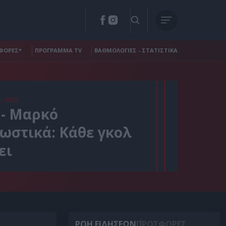
ΦΟΡΕΣ*
ΠΡΟΓΡΑΜΜΑ TV
ΒΑΘΜΟΛΟΓΙΕΣ - ΣΤΑΤΙΣΤΙΚΑ
υ 2025
- Μαρκό
ωστικά: Κάθε γκολ
ει
ΡΟΗ ΕΙΔΗΣΕΩΝ
ΠΡΟΣΦΟΡΕΣ