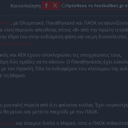
Κοινοποίηση:
Πρόσθεσε το Footballbet.gr 
υπόνι
, με Ολυμπιακό, Παναθηναϊκό και ΠΑΟΚ να αγωνίζοντα
με νίκη περνούν απευθείας στους «8» από την πρώτη τετρά
στην έδρα του στην ενδιάμεση φάση και να μη δυσκολευτεί,
ραμμα αγώνων
.
κός και ΑΕΚ έχουν ολοκληρώσει τις υποχρεώσεις τους,
όμη δύο ομάδες να το κάνουν. Ο Παναθηναϊκός έχει εύκολ
 με τον Ηρακλή. Όλο το ενδιαφέρον του κλείσιμου της αυλ
ε τη Μαρκό.
 μια καλή πορεία από ό,τι φαίνεται κιόλας. Έχει συγκεντρ
 θα μείνει και μετά το παιχνίδι με τον ΠΑΟΚ.
ωστικά
και έπαιρνε διπλό η Μαρκό, τότε ο ΠΑΟΚ πιθανότα