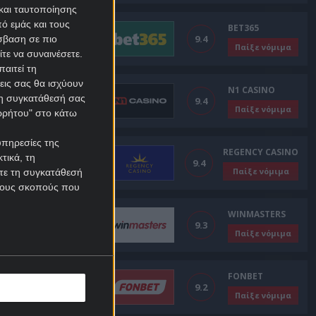
και ταυτοποίησης
ό εμάς και τους
BET365
9.4
σβαση σε πιο
Παίξε νόμιμα
τε να συναινέσετε.
αιτεί τη
εις σας θα ισχύουν
N1 CASINO
 τη συγκατάθεσή σας
9.4
Παίξε νόμιμα
ορρήτου" στο κάτω
υπηρεσίες της
REGENCY CASINO
τικά, τη
9.4
Παίξε νόμιμα
ίτε τη συγκατάθεσή
 τους σκοπούς που
WINMASTERS
9.3
Παίξε νόμιμα
FONBET
9.2
Παίξε νόμιμα