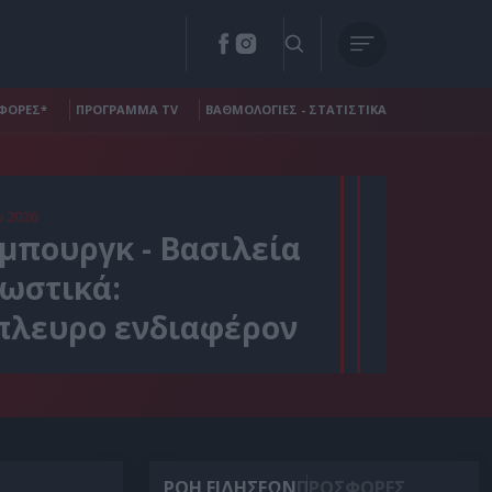
ΦΟΡΕΣ*
ΠΡΟΓΡΑΜΜΑ TV
ΒΑΘΜΟΛΟΓΙΕΣ - ΣΤΑΤΙΣΤΙΚΑ
υ 2026
μπουργκ - Βασιλεία
ωστικά:
λευρο ενδιαφέρον
ΡΟΗ ΕΙΔΗΣΕΩΝ
ΠΡΟΣΦΟΡΕΣ