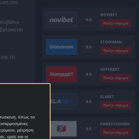
ριση στο
διαιτητής: Πέναλτι
είχε το 50% των
αγώνων ελληνικών
NOVIBET
ομάδων με
9.6
σουβάλι»
Μουνουέρα
Παίξε νόμιμα
 βρίσκεται
STOIXIMAN
9.6
Παίξε νόμιμα
ναι το
SUPERBET
9.6
Παίξε νόμιμα
ELABET
9.5
Παίξε νόμιμα
 συσκευή, όπως τα
προσαρμοσμένες
PAMESTOIXIMA
9.5
ιεχόμενο, μέτρηση
Παίξε νόμιμα
ς, εμείς και οι