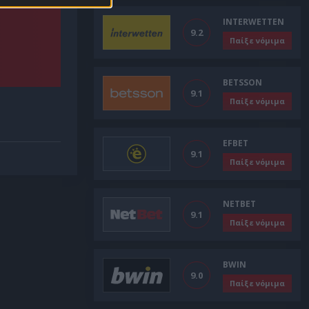
INTERWETTEN
9.2
Παίξε νόμιμα
BETSSON
9.1
Παίξε νόμιμα
EFBET
9.1
Παίξε νόμιμα
NETBET
9.1
Παίξε νόμιμα
BWIN
9.0
Παίξε νόμιμα