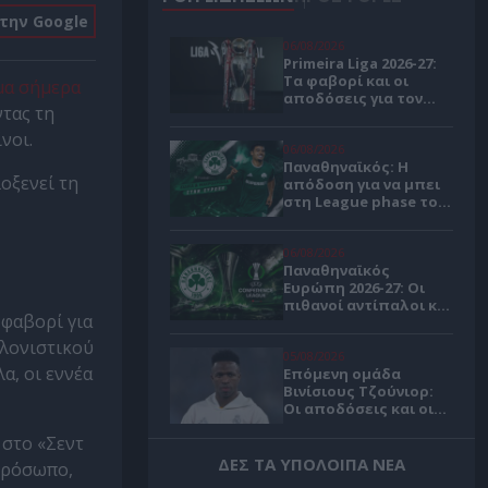
στην Google
06/08/2026
Primeira Liga 2026-27:
Τα φαβορί και οι
μα σήμερα
αποδόσεις για τον
ντας τη
πρωταθλητή
Πορτογαλίας 🏆
ίνοι.
06/08/2026
Παναθηναϊκός: Η
οξενεί τη
απόδοση για να μπει
στη League phase του
Κόνφερενς Λιγκ 🍀
06/08/2026
Παναθηναϊκός
Ευρώπη 2026-27: Οι
πιθανοί αντίπαλοι και
 φαβορί για
το απαιτητικό
πρόγραμμα
κλονιστικού
05/08/2026
α, οι εννέα
Επόμενη ομάδα
Βινίσιους Τζούνιορ:
Οι αποδόσεις και οι
πιθανότητες για
 στο «Σεντ
μεταγραφή στην
Άρσεναλ
05/08/2026
ΔΕΣ ΤΑ ΥΠΟΛΟΙΠΑ ΝΕΑ
 πρόσωπο,
ΠΑΟΚ - Άντερλεχτ