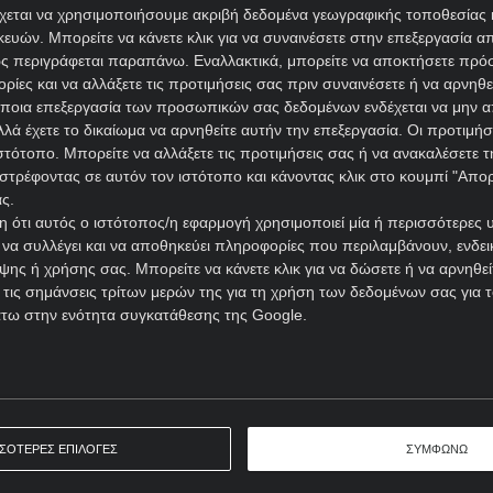
χεται να χρησιμοποιήσουμε ακριβή δεδομένα γεωγραφικής τοποθεσίας 
ών. Μπορείτε να κάνετε κλικ για να συναινέσετε στην επεξεργασία απ
ς περιγράφεται παραπάνω. Εναλλακτικά, μπορείτε να αποκτήσετε πρό
ίες και να αλλάξετε τις προτιμήσεις σας πριν συναινέσετε ή να αρνηθεί
ποια επεξεργασία των προσωπικών σας δεδομένων ενδέχεται να μην απ
λά έχετε το δικαίωμα να αρνηθείτε αυτήν την επεξεργασία. Οι προτιμήσ
ιστότοπο. Μπορείτε να αλλάξετε τις προτιμήσεις σας ή να ανακαλέσετε
στρέφοντας σε αυτόν τον ιστότοπο και κάνοντας κλικ στο κουμπί "Απ
ΠΡΟΓΝΩΣΤΙΚΑ
ς.
 ότι αυτός ο ιστότοπος/η εφαρμογή χρησιμοποιεί μία ή περισσότερες 
ι να συλλέγει και να αποθηκεύει πληροφορίες που περιλαμβάνουν, ενδεικ
ης ή χρήσης σας. Μπορείτε να κάνετε κλικ για να δώσετε ή να αρνηθε
Ώρα έναρξης: 22:00
Γιουρόπα Λιγκ
 τις σημάνσεις τρίτων μερών της για τη χρήση των δεδομένων σας για
ΕΚΤΙΜΗΣΗ: Χ2 & Over 2,5
άτω στην ενότητα συγκατάθεσης της Google.
Απόδοση: 2.70
Παίξε νόμιμα
ΠΡΟΓΝΩΣΤΙΚΑ
ΣΣΟΤΕΡΕΣ ΕΠΙΛΟΓΕΣ
ΣΥΜΦΩΝΩ