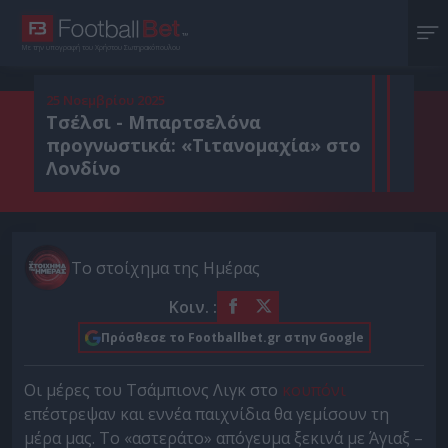
Με την υπογραφή του Χρήστου Σωτηρακόπουλου
25 Νοεμβρίου 2025
Τσέλσι - Μπαρτσελόνα
προγνωστικά: «Τιτανομαχία» στο
Λονδίνο
Το στοίχημα της Ημέρας
Κοιν. :
Πρόσθεσε το Footballbet.gr στην Google
Οι μέρες του Τσάμπιονς Λιγκ στο
κουπόνι
επέστρεψαν και εννέα παιχνίδια θα γεμίσουν τη
μέρα μας. Το «αστεράτο» απόγευμα ξεκινά με Άγιαξ –