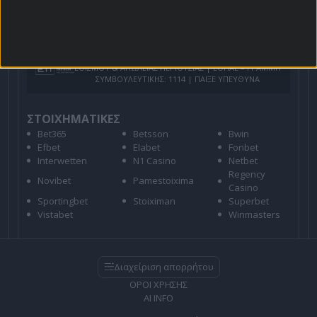
Για όλες τις
Προσφορές
: *Ισχύουν όροι και
προϋποθέσεις
21+ | ΑΡΜΟΔΙΟΣ ΡΥΘΜΙΣΤΗΣ ΕΕΕΠ | ΚΙΝΔΥΝΟΣ
ΕΘΙΣΜΟΥ & ΑΠΩΛΕΙΑΣ ΠΕΡΙΟΥΣΙΑΣ | ΕΟΠΑΕ – ΓΡΑΜΜΗ
ΣΥΜΒΟΥΛΕΥΤΙΚΗΣ: 1114 | ΠΑΙΞΕ ΥΠΕΥΘΥΝΑ
ΣΤΟΙΧΗΜΑΤΙΚΕΣ
Bet365
Betsson
Bwin
Efbet
Elabet
Fonbet
Interwetten
N1 Casino
Netbet
Regency
Novibet
Pamestoixima
Casino
Sportingbet
Stoiximan
Superbet
Vistabet
Winmasters
Διαχείριση απορρήτου
ΟΡΟΙ ΧΡΗΣΗΣ
AI INFO