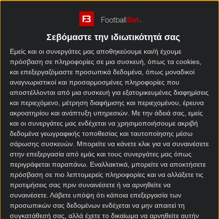
Phase του Τσάμπιονς και του Γιουρόπα Λιγκ. Ματς
από τις περισσότερες κορυφαίες κατηγορίες έχει
στο
στοίχημα σήμερα
, αλλά εμείς θα μεταφερθούμε
Σεβόμαστε την ιδιωτικότητά σας
στην Τσάλεντζ Λιγκ της Ελβετίας.
Εμείς και οι συνεργάτες μας αποθηκεύουμε και/ή έχουμε
Για την 19η αγωνιστική της δεύτερης ελβετικής
πρόσβαση σε πληροφορίες σε μια συσκευή, όπως τα cookies,
και επεξεργαζόμαστε προσωπικά δεδομένα, όπως μοναδικοί
λίγκας, η Βαντούζ υποδέχεται τη Βιλ και εμείς
αναγνωριστικοί και προσαρμοσμένες πληροφορίες που
βρήκαμε αξία στις
στοιχηματικές εταίρες
.
αποστέλλονται από μια συσκευή για εξατομικευμένες διαφημίσεις
και περιεχόμενο, μέτρηση διαφήμισης και περιεχομένου, έρευνα
Βαντούζ – Βιλ στοίχημα
ακροατηρίου και ανάπτυξη υπηρεσιών.
Με την άδειά σας, εμείς
και οι συνεργάτες μας ενδέχεται να χρησιμοποιήσουμε ακριβή
δεδομένα γεωγραφικής τοποθεσίας και ταυτοποίησης μέσω
Πρωτοπόρος φέτος η Βαντούζ. Η ομάδα από το
σάρωσης συσκευών. Μπορείτε να κάνετε κλικ για να συναινέσετε
Λιχνενστάιν συμμετείχε στα προκριματικά του
στην επεξεργασία από εμάς και τους συνεργάτες μας όπως
Κόνφερενς Λιγκ το καλοκαίρι, παρότι δεν παιζει σε
περιγράφεται παραπάνω. Εναλλακτικά, μπορείτε να αποκτήσετε
πρώτη κατηγορία. Έχει βάλει γερές βάσεις για την
πρόσβαση σε πιο λεπτομερείς πληροφορίες και να αλλάξετε τις
επάνοδό της στη Σούπερ Λιγκ, αφού είναι πρώτη με
προτιμήσεις σας πριν συναινέσετε ή να αρνηθείτε να
45 βαθμούς και ρεκόρ 14-3-1. Μόνο η Ααράου των
συναινέσετε.
Λάβετε υπόψη ότι κάποια επεξεργασία των
42 μπορεί να την απειλήσει. Ακόμη και δεύτερη να
προσωπικών σας δεδομένων ενδέχεται να μην απαιτεί τη
συγκατάθεσή σας, αλλά έχετε το δικαίωμα να αρνηθείτε αυτήν
τερματίσει όμως, μπορεί να πάρει την άνοδο μέσα