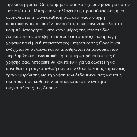
την επεξεργασία. Οι προτιμήσεις σας θα ισχύουν μόνο για αυτόν
από τα μπαράζ. Έχει σημειώσει εννέα νίκες σε
τον ιστότοπο. Μπορείτε να αλλάξετε τις προτιμήσεις σας ή να
ισάριθμα παιχνίδια στην έδρα της και έχει ένα
ανακαλέσετε τη συγκατάθεσή σας ανά πάσα στιγμή
φαινομενικά εύκολο έργο ώστε να κάνει αυτόν τον
επιστρέφοντας σε αυτόν τον ιστότοπο και κάνοντας κλικ στο
αριθμό διψήφιο.
κουμπί "Απορρήτου" στο κάτω μέρος της ιστοσελίδας.
Λάβετε επίσης υπόψη ότι αυτός ο ιστότοπος/η εφαρμογή
Η αντίπαλός της είναι η Βιλ, έχει 19 βαθμούς σε 18
χρησιμοποιεί μία ή περισσότερες υπηρεσίες της Google και
παιχνίδια στην έβδομη θέση και -12 στη διαφορά
ενδέχεται να συλλέγει και να αποθηκεύει πληροφορίες που
τερμάτων. Δεν κινδυνεύει να πέσει, αφού η ουραγός
περιλαμβάνουν, ενδεικτικά, τη συμπεριφορά επίσκεψης ή
Μπελιτσόνα είναι πολύ χειρότερη, αλλά αυτή η
χρήσης σας. Μπορείτε να κάνετε κλικ για να δώσετε ή να
αρνηθείτε τη συγκατάθεσή σας στην Google και τις σημάνσεις
σεζόν δεν… σώζεται με τίποτα.
τρίτων μερών της για τη χρήση των δεδομένων σας για τους
σκοπούς που καθορίζονται παρακάτω στην ενότητα
Λαμβάνοντας υπόψη τα
στατιστικά
, το φυσιολογικό
συγκατάθεσης της Google.
για εμάς θα ήταν ο άσος να τιμάται γύρω στο 1.30.
Τιμάται στο 1.65 όμως από τη
Stoiximan
και πάει στο
2.10 μαζί με το Under 4,5.
Όλο το παιχνίδι της ημέρας θα το βρεις εδώ: