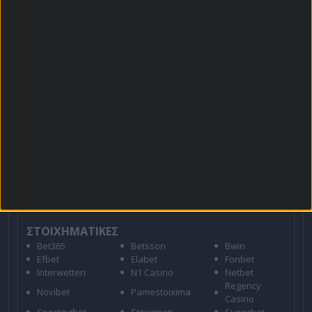
Πρόγραμμα TV
Προσφορές*
Για όλες τις
Προσφορές
: *Ισχύουν όροι και
προϋποθέσεις
21+ | ΑΡΜΟΔΙΟΣ ΡΥΘΜΙΣΤΗΣ ΕΕΕΠ | ΚΙΝΔΥΝΟΣ
ΕΘΙΣΜΟΥ & ΑΠΩΛΕΙΑΣ ΠΕΡΙΟΥΣΙΑΣ | ΕΟΠΑΕ – ΓΡΑΜΜΗ
ΣΥΜΒΟΥΛΕΥΤΙΚΗΣ: 1114 | ΠΑΙΞΕ ΥΠΕΥΘΥΝΑ
ΣΤΟΙΧΗΜΑΤΙΚΕΣ
Bet365
Betsson
Bwin
Efbet
Elabet
Fonbet
Interwetten
N1 Casino
Netbet
Regency
Novibet
Pamestoixima
Casino
Sportingbet
Stoiximan
Superbet