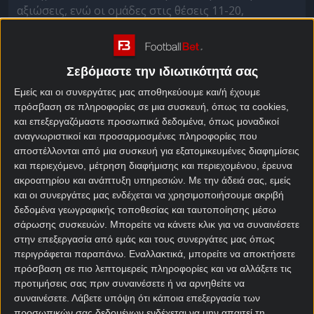
αξιώσεις, ενώ οι ομάδες στις θέσεις 11-20,
συγκεντρώνουν πολλές πιθανότητες να
υποβιβαστούν. Ακόμη και μετά από 20 αγωνιστικές
στο
κουπόνι
.
Σεβόμαστε την ιδιωτικότητά σας
Εμείς και οι συνεργάτες μας αποθηκεύουμε και/ή έχουμε
πρόσβαση σε πληροφορίες σε μια συσκευή, όπως τα cookies,
Στο
στοίχημα σήμερα
, μάχη για τη δόξα σε εξ
και επεξεργαζόμαστε προσωπικά δεδομένα, όπως μοναδικοί
αναβολής παιχνίδια δίνουν Μίλαν και Κόμο στα
αναγνωριστικοί και προσαρμοσμένες πληροφορίες που
ελβετικά σύνορα, ενώ η Βερόνα ψάχνει βαθμούς
αποστέλλονται από μια συσκευή για εξατομικευμένες διαφημίσεις
στην έδρα της κόντρα στην Μπολόνια, ώστε να
και περιεχόμενο, μέτρηση διαφήμισης και περιεχομένου, έρευνα
ακροατηρίου και ανάπτυξη υπηρεσιών.
Με την άδειά σας, εμείς
ξεφύγει επιτέλους από την επικίνδυνη ζώνη. Εμείς
και οι συνεργάτες μας ενδέχεται να χρησιμοποιήσουμε ακριβή
θα ασχοληθούμε με το βραδινό παιχνίδι, εκεί που η
δεδομένα γεωγραφικής τοποθεσίας και ταυτοποίησης μέσω
ομάδα στον πάτο της βαθμολογίας του δεύτερου…
σάρωσης συσκευών. Μπορείτε να κάνετε κλικ για να συναινέσετε
τεχνητού γκρουπ που προαναφέραμε, υποδέχεται
στην επεξεργασία από εμάς και τους συνεργάτες μας όπως
μία από τις χειρότερες του πρώτου.
περιγράφεται παραπάνω. Εναλλακτικά, μπορείτε να αποκτήσετε
πρόσβαση σε πιο λεπτομερείς πληροφορίες και να αλλάξετε τις
προτιμήσεις σας πριν συναινέσετε ή να αρνηθείτε να
Βερόνα – Μπολόνια
συναινέσετε.
Λάβετε υπόψη ότι κάποια επεξεργασία των
προσωπικών σας δεδομένων ενδέχεται να μην απαιτεί τη