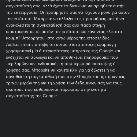
στοίχημα
συγκατάθεσή σας, αλλά έχετε το δικαίωμα να αρνηθείτε αυτήν
την επεξεργασία. Οι προτιμήσεις σας θα ισχύουν μόνο για αυτόν
Αμφότερες έχουν μεγάλη ευκαιρία για βαθμούς,
τον ιστότοπο. Μπορείτε να αλλάξετε τις προτιμήσεις σας ή να
αφού μετά τα σημερινά εξ αναβολής παιχνίδια,
ανακαλέσετε τη συγκατάθεσή σας ανά πάσα στιγμή
μπορούν να μπουν με προβάδισμα στην 21η
επιστρέφοντας σε αυτόν τον ιστότοπο και κάνοντας κλικ στο
αγωνιστική το Σαββατοκύριακο. Η Βερόνα με ρεκόρ
κουμπί "Απορρήτου" στο κάτω μέρος της ιστοσελίδας.
2-7-10 είναι η χειρότερη ομάδα της Σέριε Α τη
Λάβετε επίσης υπόψη ότι αυτός ο ιστότοπος/η εφαρμογή
φετινή σεζόν μαζί με την Πίζα. Δεν έχει νίκη στα
χρησιμοποιεί μία ή περισσότερες υπηρεσίες της Google και
τέσσερα τελευταία παιχνίδια, συγκεντρώνοντας
ενδέχεται να συλλέγει και να αποθηκεύει πληροφορίες που
περιλαμβάνουν, ενδεικτικά, τη συμπεριφορά επίσκεψης ή
μόλις ένα βαθμό στην έδρα της Νάπολι (2-2). Κακή
χρήσης σας. Μπορείτε να κάνετε κλικ για να δώσετε ή να
σε άμυνα και επίθεση, είναι ένα από τα φαβορί για
αρνηθείτε τη συγκατάθεσή σας στην Google και τις σημάνσεις
υποβιβασμό στις
στοιχηματικές εταιρίες
.
τρίτων μερών της για τη χρήση των δεδομένων σας για τους
σκοπούς που καθορίζονται παρακάτω στην ενότητα
Από την άλλη, η Μπολόνια που συμμετέχει τη
συγκατάθεσης της Google.
φετινή σεζόν στη League Phase του Γιουρόπα Λιγκ,
δεν πήγε… ιδανικά στο πρώτο μισό της σεζόν, αλλά
μπορεί να το σώσει. Έχει 27 βαθμούς στην ένατη
θέση, καθώς βρίσκεται μόλις στο -7 από εκείνες του
ευρωπαϊκού εισιτηρίου. Με νίκη σήμερα πάει
όγδοη στο -4, φτάνοντας τους 27. Χωρίς νίκη στα