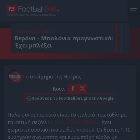
Με την υπογραφή του Χρήστου Σωτηρακόπουλου
15 Ιανουαρίου 2026
Βερόνα - Μπολόνια προγνωστικά:
Έχει μπλέξει
Το στοίχημα της Ημέρας
Κοιν. :
Πρόσθεσε το Footballbet.gr στην Google
Πολύ συναρπαστικό είναι το ιταλικό πρωτάθλημα
τη φετινή σεζόν. Η
βαθμολογία Σέριε Α
έχει
χωριστεί ουσιαστικά σε δύο γκρουπ. Οι θέσεις 1-10
κυνηγούν σκουντέτο και ευρωπαϊκή έξοδο με