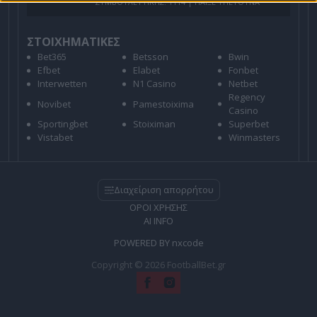
ΣΥΜΒΟΥΛΕΥΤΙΚΗΣ: 1114 | ΠΑΙΞΕ ΥΠΕΥΘΥΝΑ
ΣΤΟΙΧΗΜΑΤΙΚΕΣ
Bet365
Betsson
Bwin
Efbet
Elabet
Fonbet
Interwetten
N1 Casino
Netbet
Regency
Novibet
Pamestoixima
Casino
Sportingbet
Stoiximan
Superbet
Vistabet
Winmasters
Διαχείριση απορρήτου
ΟΡΟΙ ΧΡΗΣΗΣ
AI INFO
POWERED BY
nxcode
Copyright © 2026 FootballBet.gr