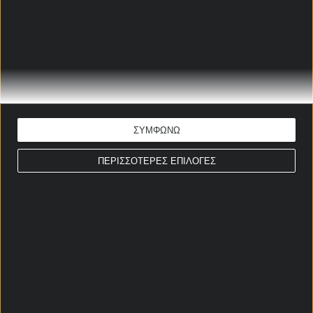
ΒΕΡΟΝΑ - ΜΠΟΛΟΝΙΑ
ΠΡΟΓΝΩΣΤΙΚΑ
Το στοίχημα της Ημέρας
Ώρα έναρξης: 19:30
Α Ιταλίας
ΣΥΜΦΩΝΩ
ΕΚΤΙΜΗΣΗ: 2
ΠΕΡΙΣΣΟΤΕΡΕΣ ΕΠΙΛΟΓΕΣ
Απόδοση: 2.25
Παίξε νόμιμα
ΣΤΟΙΧΗΜΑΤΙΚΕΣ ΠΡΟΣΦΟΡΕΣ *