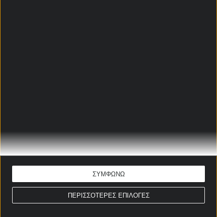
ΑΕΚ στην παράταση
ΟΦΗ στην παράταση
10.00
24.00
ΑΕΚ στα πέναλτι
ΟΦΗ στα πέναλτι
13.00
15.00
Που θα δείτε τον τελικό
ΑΕΚ – ΟΦΗ
Γνωστό έχει γίνει και το κανάλι μέσα από το οποίο
θα παρακολουθήσουμε ζωντανά το τελικό του
Superbet Super Cup. Συγκεκριμένα ο ΣΚΑΪ είναι
ΣΥΜΦΩΝΩ
αυτός που έχει αναλάβει τη μετάδοση του αγώνα
ΑΕΚ – ΟΦΗ.
ΠΕΡΙΣΣΟΤΕΡΕΣ ΕΠΙΛΟΓΕΣ
Μην ξεχνάς πως μπορείς να παρακολουθήσεις τον