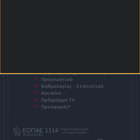
ΣΤΟΙΧΗΜΑΤΙΚΕΣ ΠΡΟΣΦΟΡΕΣ *
Αρχική Σελίδα
Χρήστος Σωτηρακόπουλος
Προγνωστικά
Βαθμολογίες - Στατιστικά
Κουπόνι
Πρόγραμμα TV
Προσφορές*