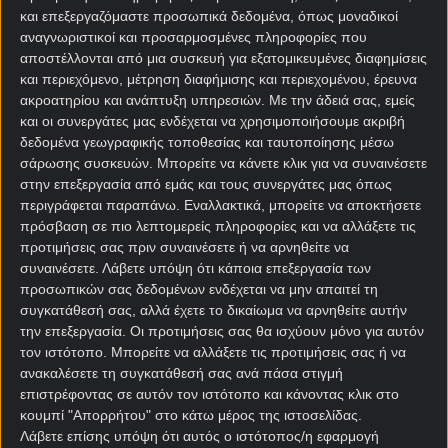
Το
πρόγραμμα αγώνων
της σημερινής ημέρας
και επεξεργαζόμαστε προσωπικά δεδομένα, όπως μοναδικοί
ξεκινάει με την αναμέτρηση Αργεντινή – Αίγυπτος
αναγνωριστικοί και προσαρμοσμένες πληροφορίες που
αποστέλλονται από μια συσκευή για εξατομικευμένες διαφημίσεις
(07/07, 19:00).
και περιεχόμενο, μέτρηση διαφήμισης και περιεχομένου, έρευνα
Η
Αργεντινή
πέρασε μετά κόπων και βασάνων από
ακροατηρίου και ανάπτυξη υπηρεσιών.
Με την άδειά σας, εμείς
και οι συνεργάτες μας ενδέχεται να χρησιμοποιήσουμε ακριβή
τους «32». Το Πράσινο Ακρωτήρι δεν σταμάτησε να
δεδομένα γεωγραφικής τοποθεσίας και ταυτοποίησης μέσω
παλεύει ούτε μία στιγμή, ωστόσο στην παράταση
σάρωσης συσκευών. Μπορείτε να κάνετε κλικ για να συναινέσετε
τελικά λύγισε και η συμμορία του Λιονέλ Μέσι
στην επεξεργασία από εμάς και τους συνεργάτες μας όπως
προκρίθηκε στην επόμενη φάση (3-2 (παρ.), 04/07).
περιγράφεται παραπάνω. Εναλλακτικά, μπορείτε να αποκτήσετε
πρόσβαση σε πιο λεπτομερείς πληροφορίες και να αλλάξετε τις
Πάντως για αυτό που ξεχωρίζει η ομάδα του
προτιμήσεις σας πριν συναινέσετε ή να αρνηθείτε να
Σκαλόνι, είναι πως στη φετινή διοργάνωση έχει
συναινέσετε.
Λάβετε υπόψη ότι κάποια επεξεργασία των
σκοράρει από δύο γκολ και πάνω σε κάθε παιχνίδι!
προσωπικών σας δεδομένων ενδέχεται να μην απαιτεί τη
Εννοείται πως ο «κοντός» έχει τα 7/11 τέρματα
συγκατάθεσή σας, αλλά έχετε το δικαίωμα να αρνηθείτε αυτήν
μέχρι στιγμής.
την επεξεργασία. Οι προτιμήσεις σας θα ισχύουν μόνο για αυτόν
τον ιστότοπο. Μπορείτε να αλλάξετε τις προτιμήσεις σας ή να
Την ίδια στιγμή η
Αίγυπτος
κατάφερε να περάσει το
ανακαλέσετε τη συγκατάθεσή σας ανά πάσα στιγμή
επιστρέφοντας σε αυτόν τον ιστότοπο και κάνοντας κλικ στο
εμπόδιο της Αυστραλίας, την οποία απέκλεισε στα
κουμπί "Απορρήτου" στο κάτω μέρος της ιστοσελίδας.
πέναλτι (1-1 (πεν. 2-4), 03/07). Με αυτόν τον τρόπο
Λάβετε επίσης υπόψη ότι αυτός ο ιστότοπος/η εφαρμογή
οι «Φαραώ» ζουν αξέχαστες στιγμές, καθώς θα