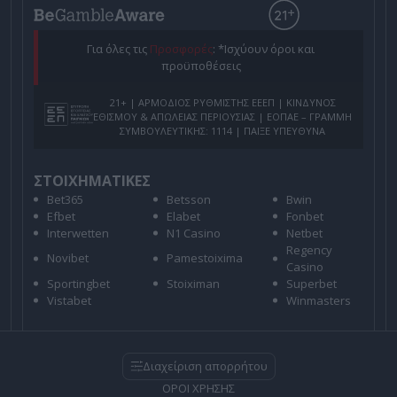
Για όλες τις
Προσφορές
: *Ισχύουν όροι και
προϋποθέσεις
21+ | ΑΡΜΟΔΙΟΣ ΡΥΘΜΙΣΤΗΣ ΕΕΕΠ | ΚΙΝΔΥΝΟΣ
ΕΘΙΣΜΟΥ & ΑΠΩΛΕΙΑΣ ΠΕΡΙΟΥΣΙΑΣ | ΕΟΠΑΕ – ΓΡΑΜΜΗ
ΣΥΜΒΟΥΛΕΥΤΙΚΗΣ: 1114 | ΠΑΙΞΕ ΥΠΕΥΘΥΝΑ
ΣΤΟΙΧΗΜΑΤΙΚΕΣ
Bet365
Betsson
Bwin
Efbet
Elabet
Fonbet
Interwetten
N1 Casino
Netbet
Regency
Novibet
Pamestoixima
Casino
Sportingbet
Stoiximan
Superbet
Vistabet
Winmasters
Διαχείριση απορρήτου
ΟΡΟΙ ΧΡΗΣΗΣ