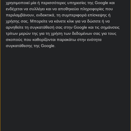
χρησιμοποιεί μία ή περισσότερες υπηρεσίες της Google και
αγωνιστούν για πρώτη φορά στους «16» – ενώ
ενδέχεται να συλλέγει και να αποθηκεύει πληροφορίες που
φέτος αγωνίζονται γενικότερα για πρώτη φορά σε
περιλαμβάνουν, ενδεικτικά, τη συμπεριφορά επίσκεψης ή
νοκ άουτ.
χρήσης σας. Μπορείτε να κάνετε κλικ για να δώσετε ή να
αρνηθείτε τη συγκατάθεσή σας στην Google και τις σημάνσεις
Παρακάτω οι ενισχυμένες αποδόσεις που
τρίτων μερών της για τη χρήση των δεδομένων σας για τους
ξεχωρίσαμε για το Αργεντινή – Αίγυπτος από το
σκοπούς που καθορίζονται παρακάτω στην ενότητα
pamestoixima.gr ώστε να διαλέξεις αυτές που σου
συγκατάθεσης της Google.
ταιριάζουν.
ΕΝΙΣΧΥΜΕΝΗ
ΣΗΜΕΙΟ
ΑΠΟΔΟΣΗ
ΑΠΟΔΟΣΗ
1 & G/G & Under
6.50
9.50
8,5 κόρνερ 🚀🚀
Over 0,5 γκολ
Αργεντινή στο 1ο
3.65
ημ. & Over 2,5
3.00
κόρνερ Αργεντινή