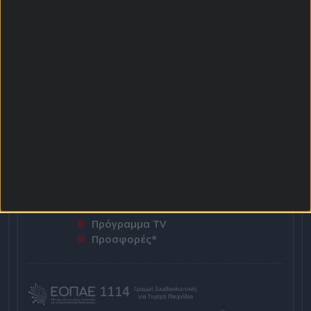
ΣΤΟΙΧΗΜΑΤΙΚΕΣ ΠΡΟΣΦΟΡΕΣ *
Αρχική Σελίδα
Χρήστος Σωτηρακόπουλος
Προγνωστικά
Βαθμολογίες - Στατιστικά
Κουπόνι
Πρόγραμμα TV
Προσφορές*