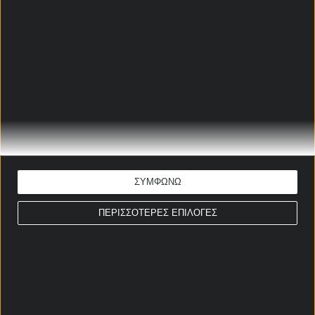
ξεχωρίσαμε για το Ελβετία – Κολομβία από το
pamestoixima
.gr ώστε να διαλέξεις αυτές που σου
ταιριάζουν.
ΕΝΙΣΧΥΜΕΝΗ
ΣΗΜΕΙΟ
ΑΠΟΔΟΣΗ
ΑΠΟΔΟΣΗ
Χ & Over 7,5
4.35
5.50
κόρνερ 🚀🚀
Over 0,5 γκολ
ΣΥΜΦΩΝΩ
Κολομβία & Over
3.95
3.20
5,5 κόρνερ
ΠΕΡΙΣΣΟΤΕΡΕΣ ΕΠΙΛΟΓΕΣ
Κολομβία 🚀🚀
Να σκοράρει – Λ.
3.25
3.70
Ντίας (Κολομβία)