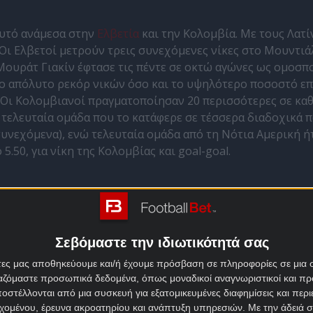
αυτό ανάμεσα στην
Ελβετία
και την Κολομβία. Με τους Λατί
 Οι Ελβετοί μετρούν τρεις συνεχόμενες νίκες στο Μουντιάλ
Μουράτ Γιακίν έφτασε τις πέντε σε οκτώ αγώνες ως ομοσπ
το απόλυτο ρεκόρ νικών όσο και το υψηλότερο ποσοστό επ
. Οι Κολομβιανοί πραγματοποίησαν 20 περισσότερες σε καθ
Η τελευταία ομάδα που το κατάφερε σε τέσσερα διαδοχικά π
συνεχόμενα), ενώ τελευταία ομάδα από τη Νότια Αμερική ή
.50, για νίκη της Κολομβίας και goal-goal.
ΕΣ
 – ΑΙΓΥΠΤΟΣ & ΕΛΒΕΤΙΑ – ΚΟΛΟΜΒΙΑ. ΙΣΧΥΕΙ ΜΟΝΟ ΓΙΑ 
Σεβόμαστε την ιδιωτικότητά σας
άτες μας αποθηκεύουμε και/ή έχουμε πρόσβαση σε πληροφορίες σε μια
ΣΜΟΥ & ΑΠΩΛΕΙΑΣ ΠΕΡΙΟΥΣΙΑΣ | ΕΟΠΑΕ – ΓΡΑΜΜΗ ΣΥΜΒΟ
ργαζόμαστε προσωπικά δεδομένα, όπως μοναδικοί αναγνωριστικοί και 
στέλλονται από μια συσκευή για εξατομικευμένες διαφημίσεις και περ
εχομένου, έρευνα ακροατηρίου και ανάπτυξη υπηρεσιών.
Με την άδειά σα