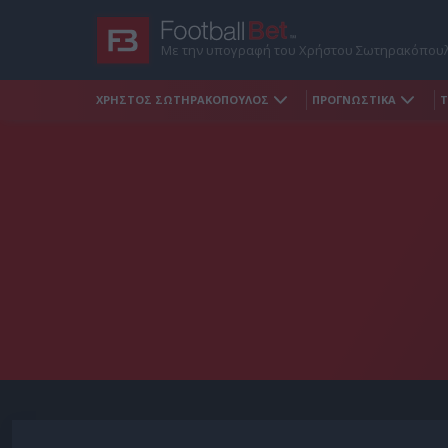
Με την υπογραφή του Χρήστου Σωτηρακόπου
ΧΡΗΣΤΟΣ ΣΩΤΗΡΑΚΟΠΟΥΛΟΣ
ΠΡΟΓΝΩΣΤΙΚΑ
Τ