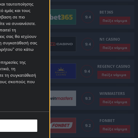
και ταυτοποίησης
ό εμάς και τους
BET365
9.4
σβαση σε πιο
Παίξε νόμιμα
τε να συναινέσετε.
ld A Bet*
αιτεί τη
ς!
εις σας θα ισχύουν
N1 CASINO
 τη συγκατάθεσή σας
9.4
Παίξε νόμιμα
ορρήτου" στο κάτω
07/07/2026
υπηρεσίες της
REGENCY CASINO
τικά, τη
ξικό -
9.4
Παίξε νόμιμα
ίτε τη συγκατάθεσή
ερ Κέιν
 τους σκοπούς που
WINMASTERS
05/07/2026
9.3
Παίξε νόμιμα
FONBET
9.2
Παίξε νόμιμα