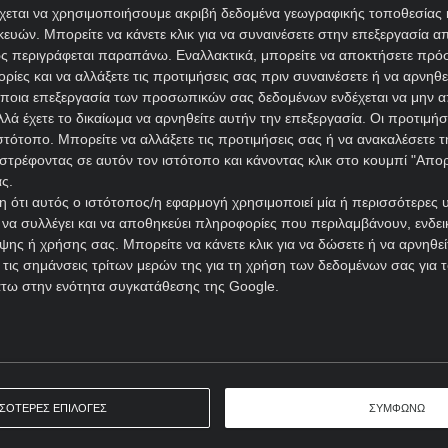
χεται να χρησιμοποιήσουμε ακριβή δεδομένα γεωγραφικής τοποθεσίας 
ών. Μπορείτε να κάνετε κλικ για να συναινέσετε στην επεξεργασία απ
ς περιγράφεται παραπάνω. Εναλλακτικά, μπορείτε να αποκτήσετε πρό
ίες και να αλλάξετε τις προτιμήσεις σας πριν συναινέσετε ή να αρνηθεί
ino.gr υποδέχεται τον
Vistabet: Ενισχυμένο Bui
ποια επεξεργασία των προσωπικών σας δεδομένων ενδέχεται να μην απ
ε μια νέα αποκλειστική
στο Αργεντινή - Αίγυπτο
λά έχετε το δικαίωμα να αρνηθείτε αυτήν την επεξεργασία. Οι προτιμήσ
* και έως 600 δώρα*
ιστότοπο. Μπορείτε να αλλάξετε τις προτιμήσεις σας ή να ανακαλέσετε
στρέφοντας σε αυτόν τον ιστότοπο και κάνοντας κλικ στο κουμπί "Απ
07/07/2026
ς.
 ότι αυτός ο ιστότοπος/η εφαρμογή χρησιμοποιεί μία ή περισσότερες 
ι να συλλέγει και να αποθηκεύει πληροφορίες που περιλαμβάνουν, ενδεικ
κή των…εκπλήξεων για
Σούπερ «combo» στο Με
ης ή χρήσης σας. Μπορείτε να κάνετε κλικ για να δώσετε ή να αρνηθε
 στους «8» με ειδικά
Αγγλία με Anytime σκόρ
 τις σημάνσεις τρίτων μερών της για τη χρήση των δεδομένων σας για
ατα!
άτω στην ενότητα συγκατάθεσης της Google.
05/07/2026
ΣΣΟΤΕΡΕΣ ΕΠΙΛΟΓΕΣ
ΣΥΜΦΩΝΩ