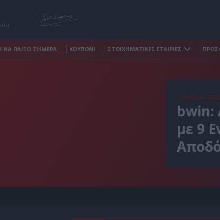
λου
Ι ΝΑ ΠΑΙΞΩ ΣΗΜΕΡΑ
ΚΟΥΠΟΝΙ
ΣΤΟΙΧΗΜΑΤΙΚΕΣ ΕΤΑΙΡΙΕΣ
ΠΡΟΣ
7 Ιουλίου 202
bwin: 
με 9 
Αποδό