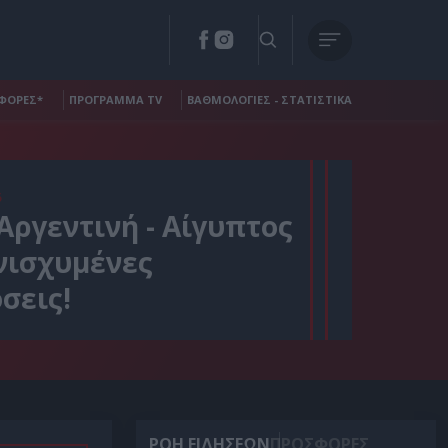
ΦΟΡΕΣ*
ΠΡΟΓΡΑΜΜΑ TV
ΒΑΘΜΟΛΟΓΙΕΣ - ΣΤΑΤΙΣΤΙΚΑ
6
Αργεντινή - Αίγυπτος
Ενισχυμένες
σεις!
ΡΟΗ ΕΙΔΗΣΕΩΝ
ΠΡΟΣΦΟΡΕΣ